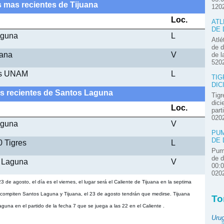
s mas recientes de Tijuana
120
Loc.
ATL
DE 
aguna
L
Atlé
de d
uana
V
de l
520
as UNAM
L
TIG
DIC
s recientes de Santos Laguna
Tigr
dici
Loc.
part
020
aguna
V
PUM
DE 
0 Tigres
L
Pum
de d
s Laguna
V
00:
020
 de agosto, el día es el viernes, el lugar será el Caliente de Tijuana en la septima
 compiten Santos Laguna y Tijuana, el 23 de agosto tendrán que medirse. Tijuana
To
guna en el partido de la fecha 7 que se juega a las 22 en el Caliente .
Uru