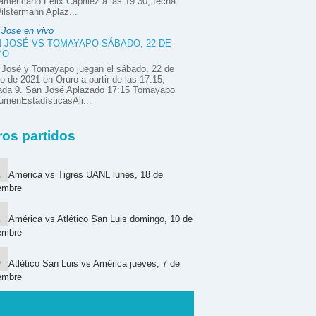
mericano Félix Caprilez a las 19:30, fecha
ilstermann Aplaz...
 Jose en vivo
 JOSÉ VS TOMAYAPO SÁBADO, 22 DE
YO
 José y Tomayapo juegan el sábado, 22 de
 de 2021 en Oruro a partir de las 17:15,
nada 9. San José Aplazado 17:15 Tomayapo
menEstadísticasAli...
ros partidos
América vs Tigres UANL lunes, 18 de
embre
América vs Atlético San Luis domingo, 10 de
embre
Atlético San Luis vs América jueves, 7 de
embre