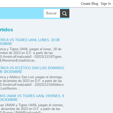
▼
▼
▼
rtidos
RICA VS TIGRES UANL LUNES, 18 DE
IEMBRE
ica y Tigres UANL juegan el lunes, 18 de
embre de 2023 en D.F. a partir de las
0.AméricaFinalizado0 - 02023/12/18Tigres
LResúmenEstadísticas...
RICA VS ATLÉTICO SAN LUIS DOMINGO,
DE DICIEMBRE
ica y Atlético San Luis juegan el domingo,
e diciembre de 2023 en D.F. a partir de las
0.AméricaFinalizado0 - 22023/12/10Atlético
 LuisResúm...
AS UNAM VS TIGRES UANL VIERNES, 8
DICIEMBRE
as UNAM y Tigres UANL juegan el viernes,
 diciembre de 2023 en D.F. a partir de las
00.Pumas UNAMFinalizado0 -