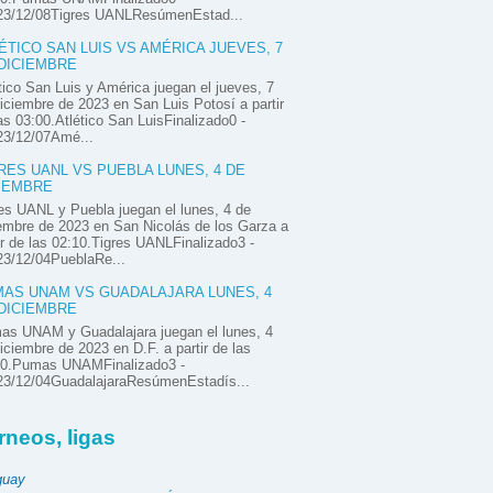
23/12/08Tigres UANLResúmenEstad...
ÉTICO SAN LUIS VS AMÉRICA JUEVES, 7
DICIEMBRE
tico San Luis y América juegan el jueves, 7
iciembre de 2023 en San Luis Potosí a partir
as 03:00.Atlético San LuisFinalizado0 -
23/12/07Amé...
RES UANL VS PUEBLA LUNES, 4 DE
IEMBRE
es UANL y Puebla juegan el lunes, 4 de
embre de 2023 en San Nicolás de los Garza a
ir de las 02:10.Tigres UANLFinalizado3 -
23/12/04PueblaRe...
AS UNAM VS GUADALAJARA LUNES, 4
DICIEMBRE
as UNAM y Guadalajara juegan el lunes, 4
iciembre de 2023 en D.F. a partir de las
00.Pumas UNAMFinalizado3 -
23/12/04GuadalajaraResúmenEstadís...
rneos, ligas
guay