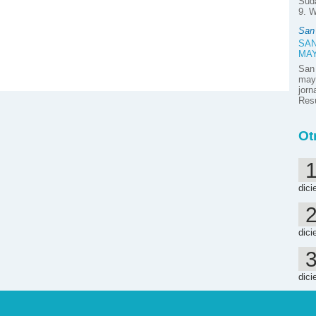
Suda
9. W
San
SAN
MA
San
mayo
jor
Resú
Ot
dici
dici
dici