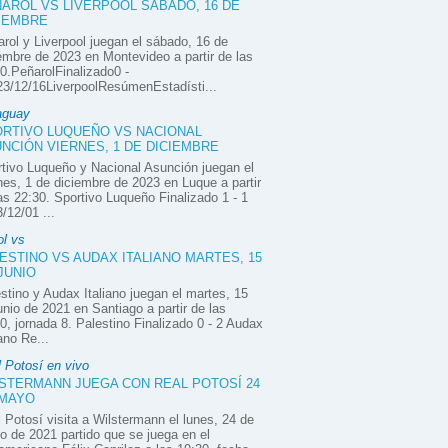
AROL VS LIVERPOOL SÁBADO, 16 DE
IEMBRE
rol y Liverpool juegan el sábado, 16 de
embre de 2023 en Montevideo a partir de las
0.PeñarolFinalizado0 -
3/12/16LiverpoolResúmenEstadísti...
aguay
RTIVO LUQUEÑO VS NACIONAL
NCIÓN VIERNES, 1 DE DICIEMBRE
tivo Luqueño y Nacional Asunción juegan el
nes, 1 de diciembre de 2023 en Luque a partir
as 22:30. Sportivo Luqueño Finalizado 1 - 1
/12/01 ...
ol vs
ESTINO VS AUDAX ITALIANO MARTES, 15
JUNIO
stino y Audax Italiano juegan el martes, 15
unio de 2021 en Santiago a partir de las
0, jornada 8. Palestino Finalizado 0 - 2 Audax
iano Re...
 Potosí en vivo
STERMANN JUEGA CON REAL POTOSÍ 24
 MAYO
 Potosí visita a Wilstermann el lunes, 24 de
 de 2021 partido que se juega en el