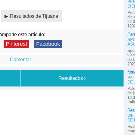
PEÑ
DIC
Peña
Resultados de Tijuana
dici
22:0
1202
Par
mparte este artículo:
SPO
Pinterest
Facebook
ASU
Spor
vier
Comentar
de l
2023
fútb
PAL
Resultados ›
DE 
Pale
de j
13:3
Ital
Real
WIL
DE
Real
mayo