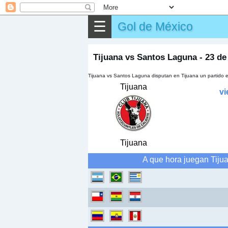
⌕
Buscar
☰
Gol de México
▶
Partido
✎
Otros
Tijuana vs Santos Laguna - 23 de
Tijuana vs Santos Laguna disputan en Tijuana un partido e
Tijuana
vi
Tijuana
A que hora juegan Tiju