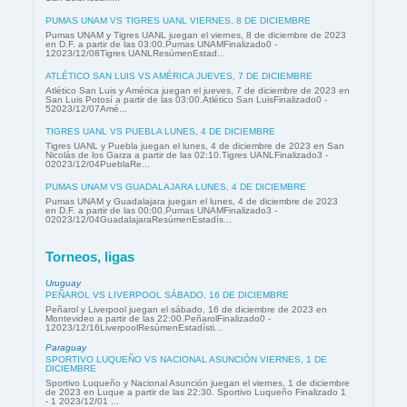
PUMAS UNAM VS TIGRES UANL VIERNES, 8 DE DICIEMBRE
Pumas UNAM y Tigres UANL juegan el viernes, 8 de diciembre de 2023
en D.F. a partir de las 03:00.Pumas UNAMFinalizado0 -
12023/12/08Tigres UANLResúmenEstad...
ATLÉTICO SAN LUIS VS AMÉRICA JUEVES, 7 DE DICIEMBRE
Atlético San Luis y América juegan el jueves, 7 de diciembre de 2023 en
San Luis Potosí a partir de las 03:00.Atlético San LuisFinalizado0 -
52023/12/07Amé...
TIGRES UANL VS PUEBLA LUNES, 4 DE DICIEMBRE
Tigres UANL y Puebla juegan el lunes, 4 de diciembre de 2023 en San
Nicolás de los Garza a partir de las 02:10.Tigres UANLFinalizado3 -
02023/12/04PueblaRe...
PUMAS UNAM VS GUADALAJARA LUNES, 4 DE DICIEMBRE
Pumas UNAM y Guadalajara juegan el lunes, 4 de diciembre de 2023
en D.F. a partir de las 00:00.Pumas UNAMFinalizado3 -
02023/12/04GuadalajaraResúmenEstadís...
Torneos, ligas
Uruguay
PEÑAROL VS LIVERPOOL SÁBADO, 16 DE DICIEMBRE
Peñarol y Liverpool juegan el sábado, 16 de diciembre de 2023 en
Montevideo a partir de las 22:00.PeñarolFinalizado0 -
12023/12/16LiverpoolResúmenEstadísti...
Paraguay
SPORTIVO LUQUEÑO VS NACIONAL ASUNCIÓN VIERNES, 1 DE
DICIEMBRE
Sportivo Luqueño y Nacional Asunción juegan el viernes, 1 de diciembre
de 2023 en Luque a partir de las 22:30. Sportivo Luqueño Finalizado 1
- 1 2023/12/01 ...