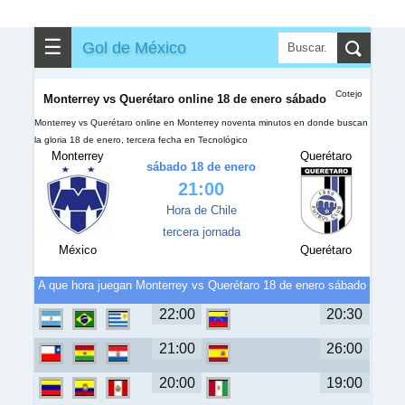
✎
▼
Otros
☰
Gol de México
Cotejo
Monterrey vs Querétaro online 18 de enero sábado
Monterrey vs Querétaro online en Monterrey noventa minutos en donde buscan
la gloria 18 de enero, tercera fecha en Tecnológico
Monterrey
Querétaro
sábado 18 de enero
21:00
Hora de Chile
tercera jornada
México
Querétaro
A que hora juegan Monterrey vs Querétaro 18 de enero sábado
22:00
20:30
21:00
26:00
20:00
19:00