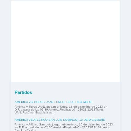
Partidos
AMÉRICA VS TIGRES UANL LUNES, 18 DE DICIEMBRE
América y Tigres UANL juegan el lunes, 18 de diciembre de 2023 en
D.F. a partir de las 01:30.AméricaFinalizado0 - 02023/12/18Tigres
UANLResúmenEstadísticas...
AMÉRICA VS ATLÉTICO SAN LUIS DOMINGO, 10 DE DICIEMBRE
América y Atlético San Luis juegan el domingo, 10 de diciembre de 2023
en D.F. a partir de las 02:00.AméricaFinalizado0 - 22023/12/10Atlético
San LuisResúm...