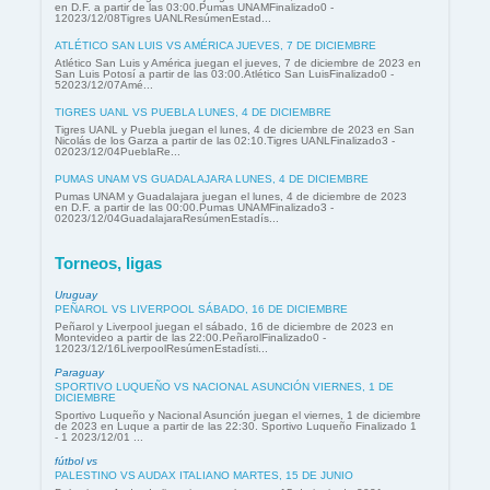
en D.F. a partir de las 03:00.Pumas UNAMFinalizado0 -
12023/12/08Tigres UANLResúmenEstad...
ATLÉTICO SAN LUIS VS AMÉRICA JUEVES, 7 DE DICIEMBRE
Atlético San Luis y América juegan el jueves, 7 de diciembre de 2023 en
San Luis Potosí a partir de las 03:00.Atlético San LuisFinalizado0 -
52023/12/07Amé...
TIGRES UANL VS PUEBLA LUNES, 4 DE DICIEMBRE
Tigres UANL y Puebla juegan el lunes, 4 de diciembre de 2023 en San
Nicolás de los Garza a partir de las 02:10.Tigres UANLFinalizado3 -
02023/12/04PueblaRe...
PUMAS UNAM VS GUADALAJARA LUNES, 4 DE DICIEMBRE
Pumas UNAM y Guadalajara juegan el lunes, 4 de diciembre de 2023
en D.F. a partir de las 00:00.Pumas UNAMFinalizado3 -
02023/12/04GuadalajaraResúmenEstadís...
Torneos, ligas
Uruguay
PEÑAROL VS LIVERPOOL SÁBADO, 16 DE DICIEMBRE
Peñarol y Liverpool juegan el sábado, 16 de diciembre de 2023 en
Montevideo a partir de las 22:00.PeñarolFinalizado0 -
12023/12/16LiverpoolResúmenEstadísti...
Paraguay
SPORTIVO LUQUEÑO VS NACIONAL ASUNCIÓN VIERNES, 1 DE
DICIEMBRE
Sportivo Luqueño y Nacional Asunción juegan el viernes, 1 de diciembre
de 2023 en Luque a partir de las 22:30. Sportivo Luqueño Finalizado 1
- 1 2023/12/01 ...
fútbol vs
PALESTINO VS AUDAX ITALIANO MARTES, 15 DE JUNIO