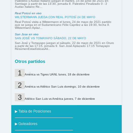
Palestino y Audax Italiano juegan el martes, 15 de junio de 2021 en
Santiago a partir de las 13:30, jornada 8. Palestino Finalizado 0 - 2
Audax Italiano Re...
Real Potosí en vivo
WILSTERMANN JUEGA CON REAL POTOSÍ 24 DE MAYO
Real Potosí visita a Wilstermann el lunes, 24 de mayo de 2021 partido
que se juega en el Sudamericano Félix Caprilez a las 19:30, fecha 9.
Wilstermann Aplaz...
San Jose en vivo
SAN JOSÉ VS TOMAYAPO SÁBADO, 22 DE MAYO
San José y Tomayapo juegan el sábado, 22 de mayo de 2021 en Oruro
a partir de las 17:15, jornada 9. San José Aplazado 17:15 Tomayapo
ResúmenEstadísticasAli...
Otros partidos
América vs Tigres UANL lunes, 18 de diciembre
América vs Atlético San Luis domingo, 10 de diciembre
Atlético San Luis vs América jueves, 7 de diciembre
▶ Tabla de Posiciones
▶ Goleadores