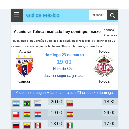
✎
▼
Otros
☰
Gol de México
Arranca
Atlante vs Toluca resultado hoy domingo, marzo
Atlante vs
Toluca online en Cancún duelo que quedará en el recuerdo de los hinchas 23
de marzo, décima segunda fecha en Olímpico Andrés Quintana Roo
Atlante
Toluca
domingo 23 de marzo
19:00
Hora de Chile
décima segunda jornada
Cancún
Toluca
A que hora juegan Atlante vs Toluca 23 de marzo domingo
20:00
18:30
19:00
24:00
18:00
17:00