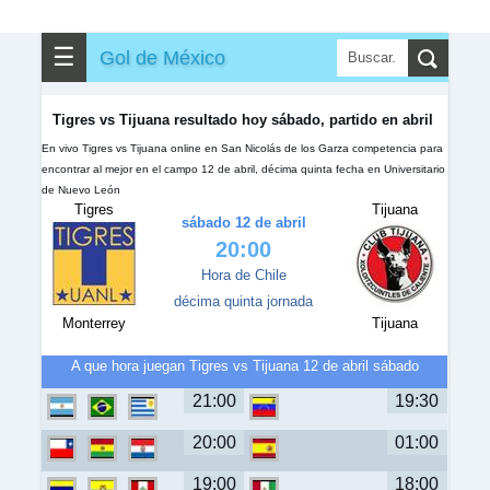
✎
▼
Otros
☰
Gol de México
Tigres vs Tijuana resultado hoy sábado, partido en abril
En vivo Tigres vs Tijuana online en San Nicolás de los Garza competencia para
encontrar al mejor en el campo 12 de abril, décima quinta fecha en Universitario
de Nuevo León
Tigres
Tijuana
sábado 12 de abril
20:00
Hora de Chile
décima quinta jornada
Monterrey
Tijuana
A que hora juegan Tigres vs Tijuana 12 de abril sábado
21:00
19:30
20:00
01:00
19:00
18:00