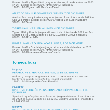
Pumas UNAM y Tigres UANL juegan el viernes, 8 de diciembre de 2023
en D.F. a partir de las 03:00.Pumas UNAMFinalizado0 -
12023/12/08Tigres UANLResúmenEstad...
ATLÉTICO SAN LUIS VS AMÉRICA JUEVES, 7 DE DICIEMBRE
Atlético San Luis y América juegan el jueves, 7 de diciembre de 2023 en
San Luis Potosí a partir de las 03:00.Atlético San LuisFinalizado0 -
52023/12/07Amé...
TIGRES UANL VS PUEBLA LUNES, 4 DE DICIEMBRE
Tigres UANL y Puebla juegan el lunes, 4 de diciembre de 2023 en San
Nicolás de los Garza a partir de las 02:10.Tigres UANLFinalizado3 -
02023/12/04PueblaRe...
PUMAS UNAM VS GUADALAJARA LUNES, 4 DE DICIEMBRE
Pumas UNAM y Guadalajara juegan el lunes, 4 de diciembre de 2023
en D.F. a partir de las 00:00.Pumas UNAMFinalizado3 -
02023/12/04GuadalajaraResúmenEstadís...
Torneos, ligas
Uruguay
PEÑAROL VS LIVERPOOL SÁBADO, 16 DE DICIEMBRE
Peñarol y Liverpool juegan el sábado, 16 de diciembre de 2023 en
Montevideo a partir de las 22:00.PeñarolFinalizado0 -
12023/12/16LiverpoolResúmenEstadísti...
Paraguay
SPORTIVO LUQUEÑO VS NACIONAL ASUNCIÓN VIERNES, 1 DE
DICIEMBRE
Sportivo Luqueño y Nacional Asunción juegan el viernes, 1 de diciembre
de 2023 en Luque a partir de las 22:30. Sportivo Luqueño Finalizado 1
- 1 2023/12/01 ...
fútbol vs
PALESTINO VS AUDAX ITALIANO MARTES, 15 DE JUNIO