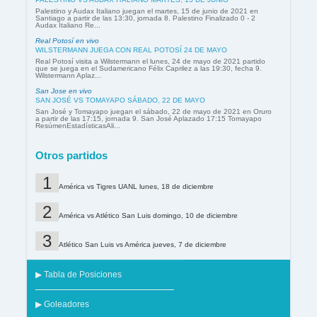
Palestino y Audax Italiano juegan el martes, 15 de junio de 2021 en
Santiago a partir de las 13:30, jornada 8. Palestino Finalizado 0 - 2
Audax Italiano Re...
Real Potosí en vivo
WILSTERMANN JUEGA CON REAL POTOSÍ 24 DE MAYO
Real Potosí visita a Wilstermann el lunes, 24 de mayo de 2021 partido
que se juega en el Sudamericano Félix Caprilez a las 19:30, fecha 9.
Wilstermann Aplaz...
San Jose en vivo
SAN JOSÉ VS TOMAYAPO SÁBADO, 22 DE MAYO
San José y Tomayapo juegan el sábado, 22 de mayo de 2021 en Oruro
a partir de las 17:15, jornada 9. San José Aplazado 17:15 Tomayapo
ResúmenEstadísticasAli...
Otros partidos
América vs Tigres UANL lunes, 18 de diciembre
América vs Atlético San Luis domingo, 10 de diciembre
Atlético San Luis vs América jueves, 7 de diciembre
▶ Tabla de Posiciones
▶ Goleadores