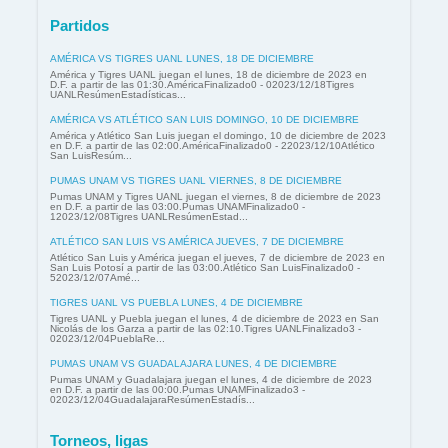
Partidos
AMÉRICA VS TIGRES UANL LUNES, 18 DE DICIEMBRE
América y Tigres UANL juegan el lunes, 18 de diciembre de 2023 en
D.F. a partir de las 01:30.AméricaFinalizado0 - 02023/12/18Tigres
UANLResúmenEstadísticas...
AMÉRICA VS ATLÉTICO SAN LUIS DOMINGO, 10 DE DICIEMBRE
América y Atlético San Luis juegan el domingo, 10 de diciembre de 2023
en D.F. a partir de las 02:00.AméricaFinalizado0 - 22023/12/10Atlético
San LuisResúm...
PUMAS UNAM VS TIGRES UANL VIERNES, 8 DE DICIEMBRE
Pumas UNAM y Tigres UANL juegan el viernes, 8 de diciembre de 2023
en D.F. a partir de las 03:00.Pumas UNAMFinalizado0 -
12023/12/08Tigres UANLResúmenEstad...
ATLÉTICO SAN LUIS VS AMÉRICA JUEVES, 7 DE DICIEMBRE
Atlético San Luis y América juegan el jueves, 7 de diciembre de 2023 en
San Luis Potosí a partir de las 03:00.Atlético San LuisFinalizado0 -
52023/12/07Amé...
TIGRES UANL VS PUEBLA LUNES, 4 DE DICIEMBRE
Tigres UANL y Puebla juegan el lunes, 4 de diciembre de 2023 en San
Nicolás de los Garza a partir de las 02:10.Tigres UANLFinalizado3 -
02023/12/04PueblaRe...
PUMAS UNAM VS GUADALAJARA LUNES, 4 DE DICIEMBRE
Pumas UNAM y Guadalajara juegan el lunes, 4 de diciembre de 2023
en D.F. a partir de las 00:00.Pumas UNAMFinalizado3 -
02023/12/04GuadalajaraResúmenEstadís...
Torneos, ligas