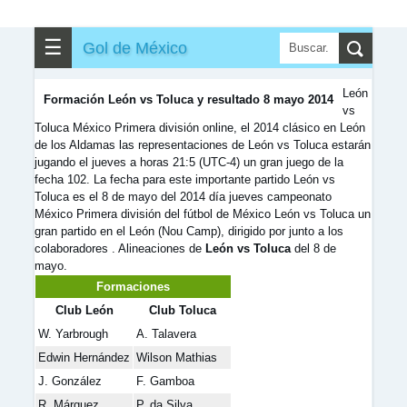
✎
▼
Otros
☰
Gol de México
León
Formación León vs Toluca y resultado 8 mayo 2014
vs
Toluca México Primera división online, el 2014 clásico en León
de los Aldamas las representaciones de León vs Toluca estarán
jugando el jueves a horas 21:5 (UTC-4) un gran juego de la
fecha 102. La fecha para este importante partido León vs
Toluca es el 8 de mayo del 2014 día jueves campeonato
México Primera división del fútbol de México León vs Toluca un
gran partido en el León (Nou Camp), dirigido por junto a los
colaboradores . Alineaciones de
León vs Toluca
del 8 de
mayo.
Formaciones
Club León
Club Toluca
W. Yarbrough
A. Talavera
Edwin Hernández
Wilson Mathias
J. González
F. Gamboa
R. Márquez
P. da Silva