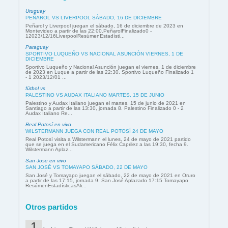
Uruguay
PEÑAROL VS LIVERPOOL SÁBADO, 16 DE DICIEMBRE
Peñarol y Liverpool juegan el sábado, 16 de diciembre de 2023 en
Montevideo a partir de las 22:00.PeñarolFinalizado0 -
12023/12/16LiverpoolResúmenEstadísti...
Paraguay
SPORTIVO LUQUEÑO VS NACIONAL ASUNCIÓN VIERNES, 1 DE
DICIEMBRE
Sportivo Luqueño y Nacional Asunción juegan el viernes, 1 de diciembre
de 2023 en Luque a partir de las 22:30. Sportivo Luqueño Finalizado 1
- 1 2023/12/01 ...
fútbol vs
PALESTINO VS AUDAX ITALIANO MARTES, 15 DE JUNIO
Palestino y Audax Italiano juegan el martes, 15 de junio de 2021 en
Santiago a partir de las 13:30, jornada 8. Palestino Finalizado 0 - 2
Audax Italiano Re...
Real Potosí en vivo
WILSTERMANN JUEGA CON REAL POTOSÍ 24 DE MAYO
Real Potosí visita a Wilstermann el lunes, 24 de mayo de 2021 partido
que se juega en el Sudamericano Félix Caprilez a las 19:30, fecha 9.
Wilstermann Aplaz...
San Jose en vivo
SAN JOSÉ VS TOMAYAPO SÁBADO, 22 DE MAYO
San José y Tomayapo juegan el sábado, 22 de mayo de 2021 en Oruro
a partir de las 17:15, jornada 9. San José Aplazado 17:15 Tomayapo
ResúmenEstadísticasAli...
Otros partidos