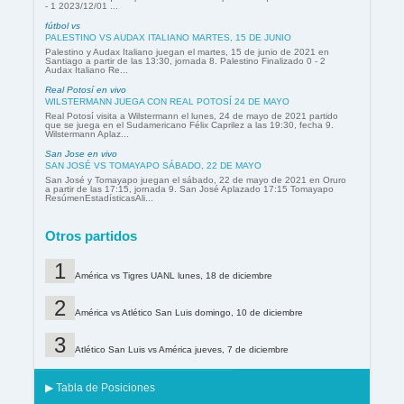
- 1 2023/12/01 ...
fútbol vs
PALESTINO VS AUDAX ITALIANO MARTES, 15 DE JUNIO
Palestino y Audax Italiano juegan el martes, 15 de junio de 2021 en
Santiago a partir de las 13:30, jornada 8. Palestino Finalizado 0 - 2
Audax Italiano Re...
Real Potosí en vivo
WILSTERMANN JUEGA CON REAL POTOSÍ 24 DE MAYO
Real Potosí visita a Wilstermann el lunes, 24 de mayo de 2021 partido
que se juega en el Sudamericano Félix Caprilez a las 19:30, fecha 9.
Wilstermann Aplaz...
San Jose en vivo
SAN JOSÉ VS TOMAYAPO SÁBADO, 22 DE MAYO
San José y Tomayapo juegan el sábado, 22 de mayo de 2021 en Oruro
a partir de las 17:15, jornada 9. San José Aplazado 17:15 Tomayapo
ResúmenEstadísticasAli...
Otros partidos
América vs Tigres UANL lunes, 18 de diciembre
América vs Atlético San Luis domingo, 10 de diciembre
Atlético San Luis vs América jueves, 7 de diciembre
▶ Tabla de Posiciones