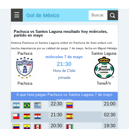
☰
Gol de México
Pachuca vs Santos Laguna resultado hoy miércoles,
partido en mayo
Arranca Pachuca vs Santos Laguna online en Pachuca de Soto enlace con
mucha importancia por su calidad de juego 7 de mayo, fecha en Miguel Hidalgo
Pachuca
Santos Laguna
miércoles 7 de mayo
21:30
Hora de Chile
jornada
Pachuca
TorreÃ³n
A que hora juegan Pachuca vs Santos Laguna 7 de mayo
miércoles
22:30
21:00
21:30
02:30
20:30
19:30