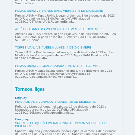
en D.F. a partir de las 02:00.AméricaFinalizado0 - 22023/12/10Atlético
San LuisResúm...
PUMAS UNAM VS TIGRES UANL VIERNES, 8 DE DICIEMBRE
Pumas UNAM y Tigres UANL juegan el viernes, 8 de diciembre de 2023
en D.F. a partir de las 03:00.Pumas UNAMFinalizado0 -
12023/12/08Tigres UANLResúmenEstad...
ATLÉTICO SAN LUIS VS AMÉRICA JUEVES, 7 DE DICIEMBRE
Atlético San Luis y América juegan el jueves, 7 de diciembre de 2023 en
San Luis Potosí a partir de las 03:00.Atlético San LuisFinalizado0 -
52023/12/07Amé...
TIGRES UANL VS PUEBLA LUNES, 4 DE DICIEMBRE
Tigres UANL y Puebla juegan el lunes, 4 de diciembre de 2023 en San
Nicolás de los Garza a partir de las 02:10.Tigres UANLFinalizado3 -
02023/12/04PueblaRe...
PUMAS UNAM VS GUADALAJARA LUNES, 4 DE DICIEMBRE
Pumas UNAM y Guadalajara juegan el lunes, 4 de diciembre de 2023
en D.F. a partir de las 00:00.Pumas UNAMFinalizado3 -
02023/12/04GuadalajaraResúmenEstadís...
Torneos, ligas
Uruguay
PEÑAROL VS LIVERPOOL SÁBADO, 16 DE DICIEMBRE
Peñarol y Liverpool juegan el sábado, 16 de diciembre de 2023 en
Montevideo a partir de las 22:00.PeñarolFinalizado0 -
12023/12/16LiverpoolResúmenEstadísti...
Paraguay
SPORTIVO LUQUEÑO VS NACIONAL ASUNCIÓN VIERNES, 1 DE
DICIEMBRE
Sportivo Luqueño y Nacional Asunción juegan el viernes, 1 de diciembre
de 2023 en Luque a partir de las 22:30. Sportivo Luqueño Finalizado 1