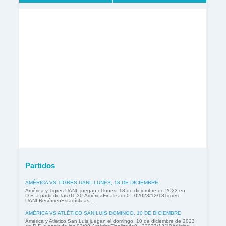
Partidos
AMÉRICA VS TIGRES UANL LUNES, 18 DE DICIEMBRE
América y Tigres UANL juegan el lunes, 18 de diciembre de 2023 en
D.F. a partir de las 01:30.AméricaFinalizado0 - 02023/12/18Tigres
UANLResúmenEstadísticas...
AMÉRICA VS ATLÉTICO SAN LUIS DOMINGO, 10 DE DICIEMBRE
América y Atlético San Luis juegan el domingo, 10 de diciembre de 2023