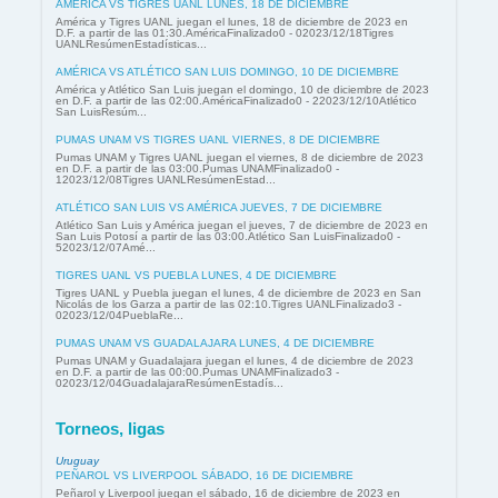
AMÉRICA VS TIGRES UANL LUNES, 18 DE DICIEMBRE
América y Tigres UANL juegan el lunes, 18 de diciembre de 2023 en
D.F. a partir de las 01:30.AméricaFinalizado0 - 02023/12/18Tigres
UANLResúmenEstadísticas...
AMÉRICA VS ATLÉTICO SAN LUIS DOMINGO, 10 DE DICIEMBRE
América y Atlético San Luis juegan el domingo, 10 de diciembre de 2023
en D.F. a partir de las 02:00.AméricaFinalizado0 - 22023/12/10Atlético
San LuisResúm...
PUMAS UNAM VS TIGRES UANL VIERNES, 8 DE DICIEMBRE
Pumas UNAM y Tigres UANL juegan el viernes, 8 de diciembre de 2023
en D.F. a partir de las 03:00.Pumas UNAMFinalizado0 -
12023/12/08Tigres UANLResúmenEstad...
ATLÉTICO SAN LUIS VS AMÉRICA JUEVES, 7 DE DICIEMBRE
Atlético San Luis y América juegan el jueves, 7 de diciembre de 2023 en
San Luis Potosí a partir de las 03:00.Atlético San LuisFinalizado0 -
52023/12/07Amé...
TIGRES UANL VS PUEBLA LUNES, 4 DE DICIEMBRE
Tigres UANL y Puebla juegan el lunes, 4 de diciembre de 2023 en San
Nicolás de los Garza a partir de las 02:10.Tigres UANLFinalizado3 -
02023/12/04PueblaRe...
PUMAS UNAM VS GUADALAJARA LUNES, 4 DE DICIEMBRE
Pumas UNAM y Guadalajara juegan el lunes, 4 de diciembre de 2023
en D.F. a partir de las 00:00.Pumas UNAMFinalizado3 -
02023/12/04GuadalajaraResúmenEstadís...
Torneos, ligas
Uruguay
PEÑAROL VS LIVERPOOL SÁBADO, 16 DE DICIEMBRE
Peñarol y Liverpool juegan el sábado, 16 de diciembre de 2023 en