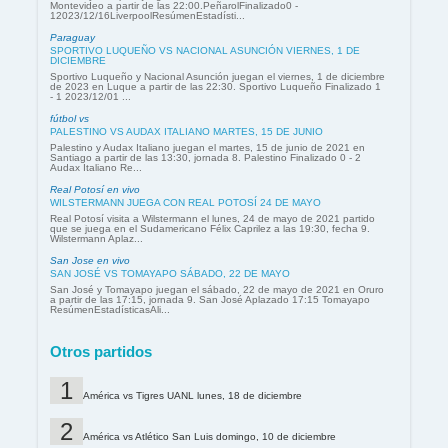
Montevideo a partir de las 22:00.PeñarolFinalizado0 -
12023/12/16LiverpoolResúmenEstadísti...
Paraguay
SPORTIVO LUQUEÑO VS NACIONAL ASUNCIÓN VIERNES, 1 DE
DICIEMBRE
Sportivo Luqueño y Nacional Asunción juegan el viernes, 1 de diciembre
de 2023 en Luque a partir de las 22:30. Sportivo Luqueño Finalizado 1
- 1 2023/12/01 ...
fútbol vs
PALESTINO VS AUDAX ITALIANO MARTES, 15 DE JUNIO
Palestino y Audax Italiano juegan el martes, 15 de junio de 2021 en
Santiago a partir de las 13:30, jornada 8. Palestino Finalizado 0 - 2
Audax Italiano Re...
Real Potosí en vivo
WILSTERMANN JUEGA CON REAL POTOSÍ 24 DE MAYO
Real Potosí visita a Wilstermann el lunes, 24 de mayo de 2021 partido
que se juega en el Sudamericano Félix Caprilez a las 19:30, fecha 9.
Wilstermann Aplaz...
San Jose en vivo
SAN JOSÉ VS TOMAYAPO SÁBADO, 22 DE MAYO
San José y Tomayapo juegan el sábado, 22 de mayo de 2021 en Oruro
a partir de las 17:15, jornada 9. San José Aplazado 17:15 Tomayapo
ResúmenEstadísticasAli...
Otros partidos
América vs Tigres UANL lunes, 18 de diciembre
América vs Atlético San Luis domingo, 10 de diciembre