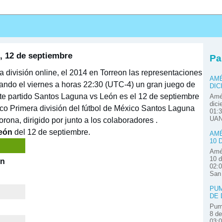
s
, 12 de septiembre
Pa
división online, el 2014 en Torreon las representaciones
AMÉ
ando el viernes a horas 22:30 (UTC-4) un gran juego de
DIC
nte partido Santos Laguna vs León es el 12 de septiembre
Amér
dici
o Primera división del fútbol de México Santos Laguna
01:3
UAN
rona, dirigido por junto a los colaboradores .
eón
del 12 de septiembre.
AMÉ
10 
Amér
10 d
ón
02:0
San
PUM
DE 
Pum
8 de
03: