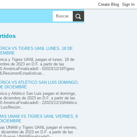
▼
▼
▼
rtidos
RICA VS TIGRES UANL LUNES, 18 DE
IEMBRE
ica y Tigres UANL juegan el lunes, 18 de
embre de 2023 en D.F. a partir de las
0.AméricaFinalizado0 - 02023/12/18Tigres
LResúmenEstadísticas...
RICA VS ATLÉTICO SAN LUIS DOMINGO,
DE DICIEMBRE
ica y Atlético San Luis juegan el domingo,
e diciembre de 2023 en D.F. a partir de las
0.AméricaFinalizado0 - 22023/12/10Atlético
 LuisResúm...
AS UNAM VS TIGRES UANL VIERNES, 8
DICIEMBRE
as UNAM y Tigres UANL juegan el viernes,
 diciembre de 2023 en D.F. a partir de las
00.Pumas UNAMFinalizado0 -