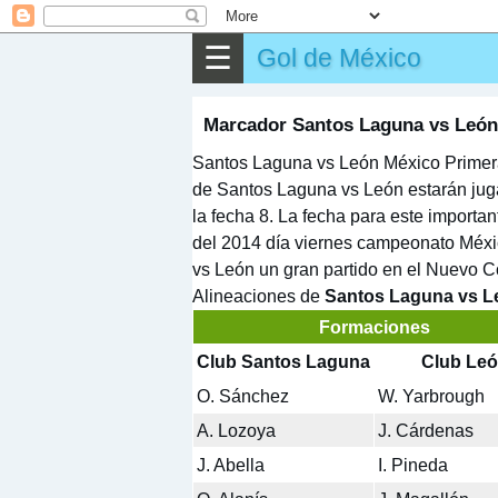
⌕
Buscar
☰
Gol de México
▶
Partido
✎
Otros
Marcador Santos Laguna vs León
Santos Laguna vs León México Primera 
de Santos Laguna vs León estarán jug
la fecha 8. La fecha para este importa
del 2014 día viernes campeonato Méxic
vs León un gran partido en el Nuevo Co
Alineaciones de
Santos Laguna vs L
Formaciones
Club Santos Laguna
Club Le
O. Sánchez
W. Yarbrough
A. Lozoya
J. Cárdenas
J. Abella
I. Pineda