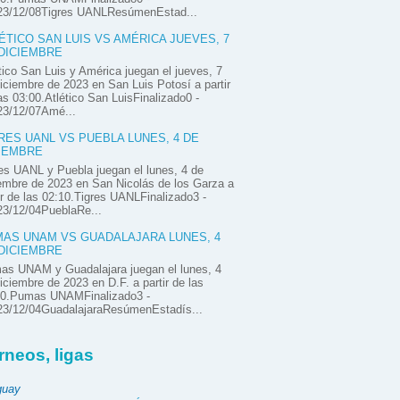
23/12/08Tigres UANLResúmenEstad...
ÉTICO SAN LUIS VS AMÉRICA JUEVES, 7
DICIEMBRE
tico San Luis y América juegan el jueves, 7
iciembre de 2023 en San Luis Potosí a partir
as 03:00.Atlético San LuisFinalizado0 -
23/12/07Amé...
RES UANL VS PUEBLA LUNES, 4 DE
IEMBRE
es UANL y Puebla juegan el lunes, 4 de
embre de 2023 en San Nicolás de los Garza a
ir de las 02:10.Tigres UANLFinalizado3 -
23/12/04PueblaRe...
AS UNAM VS GUADALAJARA LUNES, 4
DICIEMBRE
as UNAM y Guadalajara juegan el lunes, 4
iciembre de 2023 en D.F. a partir de las
00.Pumas UNAMFinalizado3 -
23/12/04GuadalajaraResúmenEstadís...
rneos, ligas
guay