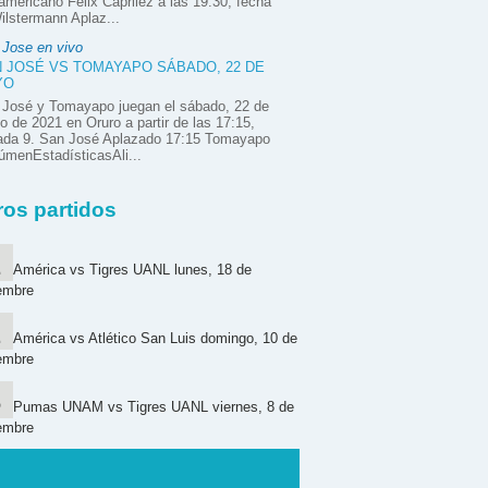
mericano Félix Caprilez a las 19:30, fecha
ilstermann Aplaz...
 Jose en vivo
 JOSÉ VS TOMAYAPO SÁBADO, 22 DE
YO
 José y Tomayapo juegan el sábado, 22 de
 de 2021 en Oruro a partir de las 17:15,
nada 9. San José Aplazado 17:15 Tomayapo
menEstadísticasAli...
ros partidos
América vs Tigres UANL lunes, 18 de
embre
América vs Atlético San Luis domingo, 10 de
embre
Pumas UNAM vs Tigres UANL viernes, 8 de
embre