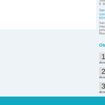
Suda
9. W
San
SAN
MA
San
mayo
jor
Resú
Ot
dici
dici
dici