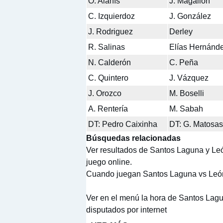
O. Alanís
J. Magallón
C. Izquierdoz
J. González
J. Rodriguez
Derley
R. Salinas
Elías Hernánd
N. Calderón
C. Peña
C. Quintero
J. Vázquez
J. Orozco
M. Boselli
A. Rentería
M. Sabah
DT: Pedro Caixinha
DT: G. Matosas
Búsquedas relacionadas
Ver resultados de Santos Laguna y Le
juego online.
Cuando juegan Santos Laguna vs León 
Ver en el menú la hora de Santos Lagu
disputados por internet