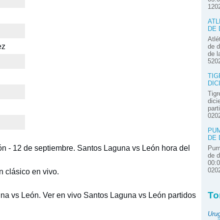
120
ATL
DE 
Atlé
ez
de d
de l
520
TIG
DIC
Tigr
dici
part
020
PUM
DE 
ón - 12 de septiembre. Santos Laguna vs León hora del
Pum
de d
00:
020
clásico en vivo.
To
na vs León. Ver en vivo Santos Laguna vs León partidos
Uru