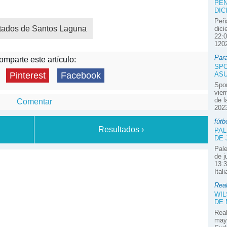
PEÑ
DIC
Peña
tados de Santos Laguna
dici
22:0
1202
Par
mparte este artículo:
SPO
ASU
Pinterest
Facebook
Spor
vier
de l
Comentar
2023
fútb
Resultados ›
PAL
DE 
Pale
de j
13:3
Ital
Real
WIL
DE
Real
mayo