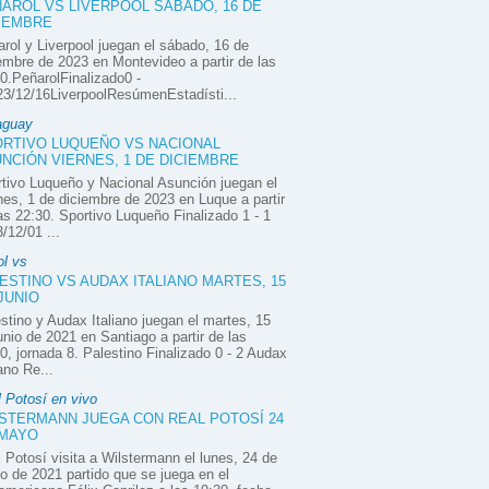
AROL VS LIVERPOOL SÁBADO, 16 DE
IEMBRE
rol y Liverpool juegan el sábado, 16 de
embre de 2023 en Montevideo a partir de las
0.PeñarolFinalizado0 -
3/12/16LiverpoolResúmenEstadísti...
aguay
RTIVO LUQUEÑO VS NACIONAL
NCIÓN VIERNES, 1 DE DICIEMBRE
tivo Luqueño y Nacional Asunción juegan el
nes, 1 de diciembre de 2023 en Luque a partir
as 22:30. Sportivo Luqueño Finalizado 1 - 1
/12/01 ...
ol vs
ESTINO VS AUDAX ITALIANO MARTES, 15
JUNIO
stino y Audax Italiano juegan el martes, 15
unio de 2021 en Santiago a partir de las
0, jornada 8. Palestino Finalizado 0 - 2 Audax
iano Re...
 Potosí en vivo
STERMANN JUEGA CON REAL POTOSÍ 24
 MAYO
 Potosí visita a Wilstermann el lunes, 24 de
 de 2021 partido que se juega en el