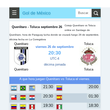
☰
Gol de México
Cotejo Querétaro vs Toluca
Querétaro - Toluca septiembre 26
online en Santiago de
Querétaro, hora de Paraguay lucha donde se cruzará fuego 26 de septiembre,
décima fecha en La Corregidora
Querétaro
Toluca
viernes 26 de septiembre
20:30
UTC-4
décima jornada
Querétaro
Toluca
A que hora juegan Querétaro vs Toluca el viernes.
21:30
20:00
20:30
01:30
19:30
18:30