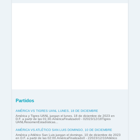
Partidos
AMÉRICA VS TIGRES UANL LUNES, 18 DE DICIEMBRE
América y Tigres UANL juegan el lunes, 18 de diciembre de 2023 en
D.F. a partir de las 01:30.AméricaFinalizado0 - 02023/12/18Tigres
UANLResúmenEstadísticas...
AMÉRICA VS ATLÉTICO SAN LUIS DOMINGO, 10 DE DICIEMBRE
América y Atlético San Luis juegan el domingo, 10 de diciembre de 2023
en D.F. a partir de las 02:00.AméricaFinalizado0 - 22023/12/10Atlético