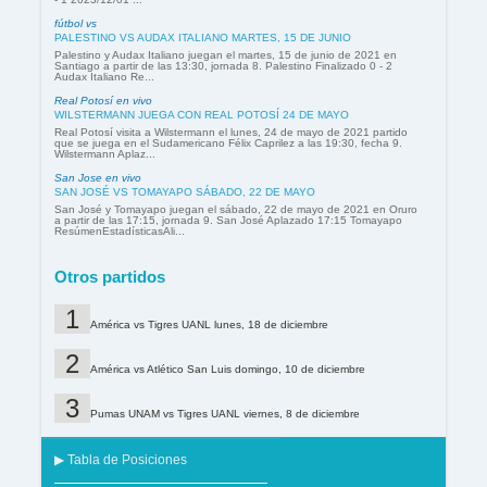
fútbol vs
PALESTINO VS AUDAX ITALIANO MARTES, 15 DE JUNIO
Palestino y Audax Italiano juegan el martes, 15 de junio de 2021 en
Santiago a partir de las 13:30, jornada 8. Palestino Finalizado 0 - 2
Audax Italiano Re...
Real Potosí en vivo
WILSTERMANN JUEGA CON REAL POTOSÍ 24 DE MAYO
Real Potosí visita a Wilstermann el lunes, 24 de mayo de 2021 partido
que se juega en el Sudamericano Félix Caprilez a las 19:30, fecha 9.
Wilstermann Aplaz...
San Jose en vivo
SAN JOSÉ VS TOMAYAPO SÁBADO, 22 DE MAYO
San José y Tomayapo juegan el sábado, 22 de mayo de 2021 en Oruro
a partir de las 17:15, jornada 9. San José Aplazado 17:15 Tomayapo
ResúmenEstadísticasAli...
Otros partidos
América vs Tigres UANL lunes, 18 de diciembre
América vs Atlético San Luis domingo, 10 de diciembre
Pumas UNAM vs Tigres UANL viernes, 8 de diciembre
▶ Tabla de Posiciones