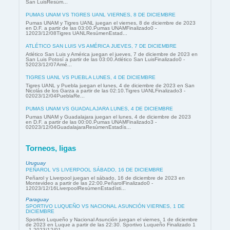
San LuisResúm...
PUMAS UNAM VS TIGRES UANL VIERNES, 8 DE DICIEMBRE
Pumas UNAM y Tigres UANL juegan el viernes, 8 de diciembre de 2023
en D.F. a partir de las 03:00.Pumas UNAMFinalizado0 -
12023/12/08Tigres UANLResúmenEstad...
ATLÉTICO SAN LUIS VS AMÉRICA JUEVES, 7 DE DICIEMBRE
Atlético San Luis y América juegan el jueves, 7 de diciembre de 2023 en
San Luis Potosí a partir de las 03:00.Atlético San LuisFinalizado0 -
52023/12/07Amé...
TIGRES UANL VS PUEBLA LUNES, 4 DE DICIEMBRE
Tigres UANL y Puebla juegan el lunes, 4 de diciembre de 2023 en San
Nicolás de los Garza a partir de las 02:10.Tigres UANLFinalizado3 -
02023/12/04PueblaRe...
PUMAS UNAM VS GUADALAJARA LUNES, 4 DE DICIEMBRE
Pumas UNAM y Guadalajara juegan el lunes, 4 de diciembre de 2023
en D.F. a partir de las 00:00.Pumas UNAMFinalizado3 -
02023/12/04GuadalajaraResúmenEstadís...
Torneos, ligas
Uruguay
PEÑAROL VS LIVERPOOL SÁBADO, 16 DE DICIEMBRE
Peñarol y Liverpool juegan el sábado, 16 de diciembre de 2023 en
Montevideo a partir de las 22:00.PeñarolFinalizado0 -
12023/12/16LiverpoolResúmenEstadísti...
Paraguay
SPORTIVO LUQUEÑO VS NACIONAL ASUNCIÓN VIERNES, 1 DE
DICIEMBRE
Sportivo Luqueño y Nacional Asunción juegan el viernes, 1 de diciembre
de 2023 en Luque a partir de las 22:30. Sportivo Luqueño Finalizado 1
- 1 2023/12/01 ...