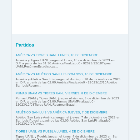
Partidos
AMÉRICA VS TIGRES UANL LUNES, 18 DE DICIEMBRE
América y Tigres UANL juegan el lunes, 18 de diciembre de 2023 en
D.F. a partir de las 01:30.AméricaFinalizado0 - 02023/12/18Tigres
UANLResúmenEstadísticas...
AMÉRICA VS ATLÉTICO SAN LUIS DOMINGO, 10 DE DICIEMBRE
América y Atlético San Luis juegan el domingo, 10 de diciembre de 2023
en D.F. a partir de las 02:00.AméricaFinalizado0 - 22023/12/10Atlético
San LuisResúm...
PUMAS UNAM VS TIGRES UANL VIERNES, 8 DE DICIEMBRE
Pumas UNAM y Tigres UANL juegan el viernes, 8 de diciembre de 2023
en D.F. a partir de las 03:00.Pumas UNAMFinalizado0 -
12023/12/08Tigres UANLResúmenEstad...
ATLÉTICO SAN LUIS VS AMÉRICA JUEVES, 7 DE DICIEMBRE
Atlético San Luis y América juegan el jueves, 7 de diciembre de 2023 en
San Luis Potosí a partir de las 03:00.Atlético San LuisFinalizado0 -
52023/12/07Amé...
TIGRES UANL VS PUEBLA LUNES, 4 DE DICIEMBRE
Tigres UANL y Puebla juegan el lunes, 4 de diciembre de 2023 en San
Nicolás de los Garza a partir de las 02:10.Tigres UANLFinalizado3 -