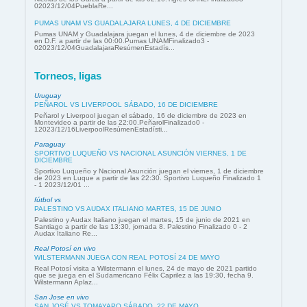
02023/12/04PueblaRe...
PUMAS UNAM VS GUADALAJARA LUNES, 4 DE DICIEMBRE
Pumas UNAM y Guadalajara juegan el lunes, 4 de diciembre de 2023
en D.F. a partir de las 00:00.Pumas UNAMFinalizado3 -
02023/12/04GuadalajaraResúmenEstadís...
Torneos, ligas
Uruguay
PEÑAROL VS LIVERPOOL SÁBADO, 16 DE DICIEMBRE
Peñarol y Liverpool juegan el sábado, 16 de diciembre de 2023 en
Montevideo a partir de las 22:00.PeñarolFinalizado0 -
12023/12/16LiverpoolResúmenEstadísti...
Paraguay
SPORTIVO LUQUEÑO VS NACIONAL ASUNCIÓN VIERNES, 1 DE
DICIEMBRE
Sportivo Luqueño y Nacional Asunción juegan el viernes, 1 de diciembre
de 2023 en Luque a partir de las 22:30. Sportivo Luqueño Finalizado 1
- 1 2023/12/01 ...
fútbol vs
PALESTINO VS AUDAX ITALIANO MARTES, 15 DE JUNIO
Palestino y Audax Italiano juegan el martes, 15 de junio de 2021 en
Santiago a partir de las 13:30, jornada 8. Palestino Finalizado 0 - 2
Audax Italiano Re...
Real Potosí en vivo
WILSTERMANN JUEGA CON REAL POTOSÍ 24 DE MAYO
Real Potosí visita a Wilstermann el lunes, 24 de mayo de 2021 partido
que se juega en el Sudamericano Félix Caprilez a las 19:30, fecha 9.
Wilstermann Aplaz...
San Jose en vivo
SAN JOSÉ VS TOMAYAPO SÁBADO, 22 DE MAYO