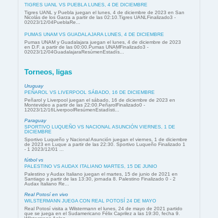
TIGRES UANL VS PUEBLA LUNES, 4 DE DICIEMBRE
Tigres UANL y Puebla juegan el lunes, 4 de diciembre de 2023 en San
Nicolás de los Garza a partir de las 02:10.Tigres UANLFinalizado3 -
02023/12/04PueblaRe...
PUMAS UNAM VS GUADALAJARA LUNES, 4 DE DICIEMBRE
Pumas UNAM y Guadalajara juegan el lunes, 4 de diciembre de 2023
en D.F. a partir de las 00:00.Pumas UNAMFinalizado3 -
02023/12/04GuadalajaraResúmenEstadís...
Torneos, ligas
Uruguay
PEÑAROL VS LIVERPOOL SÁBADO, 16 DE DICIEMBRE
Peñarol y Liverpool juegan el sábado, 16 de diciembre de 2023 en
Montevideo a partir de las 22:00.PeñarolFinalizado0 -
12023/12/16LiverpoolResúmenEstadísti...
Paraguay
SPORTIVO LUQUEÑO VS NACIONAL ASUNCIÓN VIERNES, 1 DE
DICIEMBRE
Sportivo Luqueño y Nacional Asunción juegan el viernes, 1 de diciembre
de 2023 en Luque a partir de las 22:30. Sportivo Luqueño Finalizado 1
- 1 2023/12/01 ...
fútbol vs
PALESTINO VS AUDAX ITALIANO MARTES, 15 DE JUNIO
Palestino y Audax Italiano juegan el martes, 15 de junio de 2021 en
Santiago a partir de las 13:30, jornada 8. Palestino Finalizado 0 - 2
Audax Italiano Re...
Real Potosí en vivo
WILSTERMANN JUEGA CON REAL POTOSÍ 24 DE MAYO
Real Potosí visita a Wilstermann el lunes, 24 de mayo de 2021 partido
que se juega en el Sudamericano Félix Caprilez a las 19:30, fecha 9.