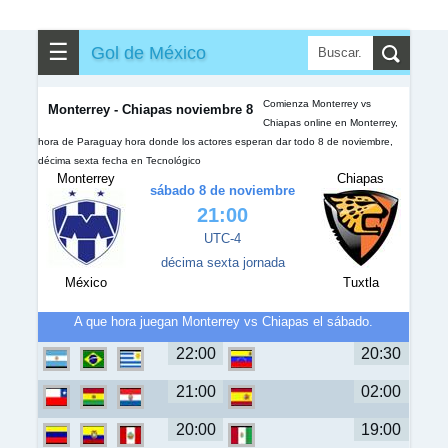
✎
▼
Otros
☰
Gol de México
Comienza Monterrey vs
Monterrey - Chiapas noviembre 8
Chiapas online en Monterrey,
hora de Paraguay hora donde los actores esperan dar todo 8 de noviembre,
décima sexta fecha en Tecnológico
Monterrey
Chiapas
sábado 8 de noviembre
21:00
UTC-4
décima sexta jornada
México
Tuxtla
A que hora juegan Monterrey vs Chiapas el sábado.
22:00
20:30
21:00
02:00
20:00
19:00