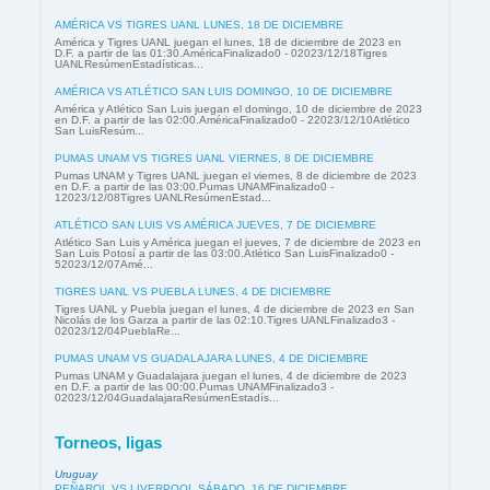
AMÉRICA VS TIGRES UANL LUNES, 18 DE DICIEMBRE
América y Tigres UANL juegan el lunes, 18 de diciembre de 2023 en
D.F. a partir de las 01:30.AméricaFinalizado0 - 02023/12/18Tigres
UANLResúmenEstadísticas...
AMÉRICA VS ATLÉTICO SAN LUIS DOMINGO, 10 DE DICIEMBRE
América y Atlético San Luis juegan el domingo, 10 de diciembre de 2023
en D.F. a partir de las 02:00.AméricaFinalizado0 - 22023/12/10Atlético
San LuisResúm...
PUMAS UNAM VS TIGRES UANL VIERNES, 8 DE DICIEMBRE
Pumas UNAM y Tigres UANL juegan el viernes, 8 de diciembre de 2023
en D.F. a partir de las 03:00.Pumas UNAMFinalizado0 -
12023/12/08Tigres UANLResúmenEstad...
ATLÉTICO SAN LUIS VS AMÉRICA JUEVES, 7 DE DICIEMBRE
Atlético San Luis y América juegan el jueves, 7 de diciembre de 2023 en
San Luis Potosí a partir de las 03:00.Atlético San LuisFinalizado0 -
52023/12/07Amé...
TIGRES UANL VS PUEBLA LUNES, 4 DE DICIEMBRE
Tigres UANL y Puebla juegan el lunes, 4 de diciembre de 2023 en San
Nicolás de los Garza a partir de las 02:10.Tigres UANLFinalizado3 -
02023/12/04PueblaRe...
PUMAS UNAM VS GUADALAJARA LUNES, 4 DE DICIEMBRE
Pumas UNAM y Guadalajara juegan el lunes, 4 de diciembre de 2023
en D.F. a partir de las 00:00.Pumas UNAMFinalizado3 -
02023/12/04GuadalajaraResúmenEstadís...
Torneos, ligas
Uruguay
PEÑAROL VS LIVERPOOL SÁBADO, 16 DE DICIEMBRE