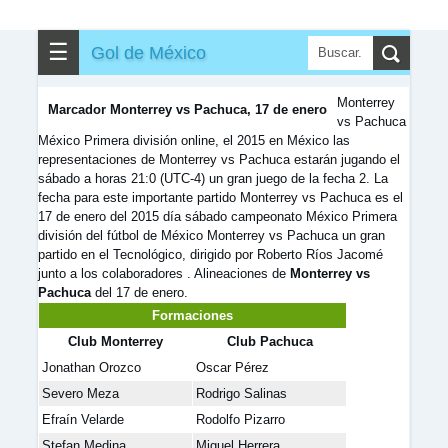
✎
▼
Otros
☰
Gol de México
Monterrey
Marcador Monterrey vs Pachuca, 17 de enero
vs Pachuca
México Primera división online, el 2015 en México las
representaciones de Monterrey vs Pachuca estarán jugando el
sábado a horas 21:0 (UTC-4) un gran juego de la fecha 2. La
fecha para este importante partido Monterrey vs Pachuca es el
17 de enero del 2015 día sábado campeonato México Primera
división del fútbol de México Monterrey vs Pachuca un gran
partido en el Tecnológico, dirigido por Roberto Ríos Jacomé
junto a los colaboradores . Alineaciones de
Monterrey vs
Pachuca
del 17 de enero.
Formaciones
Club Monterrey
Club Pachuca
Jonathan Orozco
Oscar Pérez
Severo Meza
Rodrigo Salinas
Efraín Velarde
Rodolfo Pizarro
Stefan Medina
Miguel Herrera