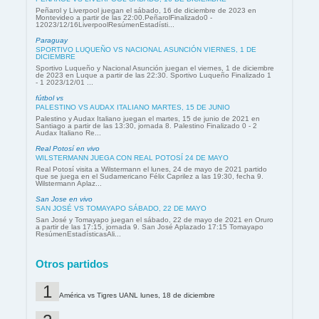
Peñarol y Liverpool juegan el sábado, 16 de diciembre de 2023 en
Montevideo a partir de las 22:00.PeñarolFinalizado0 -
12023/12/16LiverpoolResúmenEstadísti...
Paraguay
SPORTIVO LUQUEÑO VS NACIONAL ASUNCIÓN VIERNES, 1 DE
DICIEMBRE
Sportivo Luqueño y Nacional Asunción juegan el viernes, 1 de diciembre
de 2023 en Luque a partir de las 22:30. Sportivo Luqueño Finalizado 1
- 1 2023/12/01 ...
fútbol vs
PALESTINO VS AUDAX ITALIANO MARTES, 15 DE JUNIO
Palestino y Audax Italiano juegan el martes, 15 de junio de 2021 en
Santiago a partir de las 13:30, jornada 8. Palestino Finalizado 0 - 2
Audax Italiano Re...
Real Potosí en vivo
WILSTERMANN JUEGA CON REAL POTOSÍ 24 DE MAYO
Real Potosí visita a Wilstermann el lunes, 24 de mayo de 2021 partido
que se juega en el Sudamericano Félix Caprilez a las 19:30, fecha 9.
Wilstermann Aplaz...
San Jose en vivo
SAN JOSÉ VS TOMAYAPO SÁBADO, 22 DE MAYO
San José y Tomayapo juegan el sábado, 22 de mayo de 2021 en Oruro
a partir de las 17:15, jornada 9. San José Aplazado 17:15 Tomayapo
ResúmenEstadísticasAli...
Otros partidos
América vs Tigres UANL lunes, 18 de diciembre