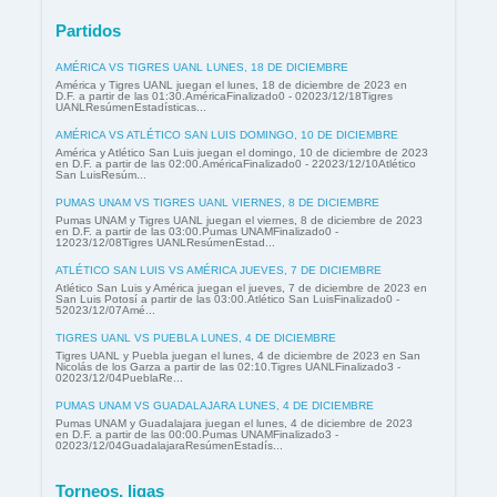
Partidos
AMÉRICA VS TIGRES UANL LUNES, 18 DE DICIEMBRE
América y Tigres UANL juegan el lunes, 18 de diciembre de 2023 en
D.F. a partir de las 01:30.AméricaFinalizado0 - 02023/12/18Tigres
UANLResúmenEstadísticas...
AMÉRICA VS ATLÉTICO SAN LUIS DOMINGO, 10 DE DICIEMBRE
América y Atlético San Luis juegan el domingo, 10 de diciembre de 2023
en D.F. a partir de las 02:00.AméricaFinalizado0 - 22023/12/10Atlético
San LuisResúm...
PUMAS UNAM VS TIGRES UANL VIERNES, 8 DE DICIEMBRE
Pumas UNAM y Tigres UANL juegan el viernes, 8 de diciembre de 2023
en D.F. a partir de las 03:00.Pumas UNAMFinalizado0 -
12023/12/08Tigres UANLResúmenEstad...
ATLÉTICO SAN LUIS VS AMÉRICA JUEVES, 7 DE DICIEMBRE
Atlético San Luis y América juegan el jueves, 7 de diciembre de 2023 en
San Luis Potosí a partir de las 03:00.Atlético San LuisFinalizado0 -
52023/12/07Amé...
TIGRES UANL VS PUEBLA LUNES, 4 DE DICIEMBRE
Tigres UANL y Puebla juegan el lunes, 4 de diciembre de 2023 en San
Nicolás de los Garza a partir de las 02:10.Tigres UANLFinalizado3 -
02023/12/04PueblaRe...
PUMAS UNAM VS GUADALAJARA LUNES, 4 DE DICIEMBRE
Pumas UNAM y Guadalajara juegan el lunes, 4 de diciembre de 2023
en D.F. a partir de las 00:00.Pumas UNAMFinalizado3 -
02023/12/04GuadalajaraResúmenEstadís...
Torneos, ligas