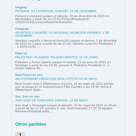
Uruguay
PEÑAROL VS LIVERPOOL SÁBADO, 16 DE DICIEMBRE
Peñarol y Liverpool juegan el sábado, 16 de diciembre de 2023 en
Montevideo a partir de las 22:00.PeñarolFinalizado0 -
12023/12/16LiverpoolResúmenEstadísti...
Paraguay
SPORTIVO LUQUEÑO VS NACIONAL ASUNCIÓN VIERNES, 1 DE
DICIEMBRE
Sportivo Luqueño y Nacional Asunción juegan el viernes, 1 de diciembre
de 2023 en Luque a partir de las 22:30. Sportivo Luqueño Finalizado 1
- 1 2023/12/01 ...
fútbol vs
PALESTINO VS AUDAX ITALIANO MARTES, 15 DE JUNIO
Palestino y Audax Italiano juegan el martes, 15 de junio de 2021 en
Santiago a partir de las 13:30, jornada 8. Palestino Finalizado 0 - 2
Audax Italiano Re...
Real Potosí en vivo
WILSTERMANN JUEGA CON REAL POTOSÍ 24 DE MAYO
Real Potosí visita a Wilstermann el lunes, 24 de mayo de 2021 partido
que se juega en el Sudamericano Félix Caprilez a las 19:30, fecha 9.
Wilstermann Aplaz...
San Jose en vivo
SAN JOSÉ VS TOMAYAPO SÁBADO, 22 DE MAYO
San José y Tomayapo juegan el sábado, 22 de mayo de 2021 en Oruro
a partir de las 17:15, jornada 9. San José Aplazado 17:15 Tomayapo
ResúmenEstadísticasAli...
Otros partidos