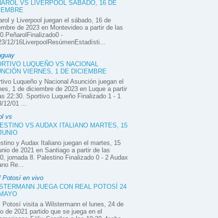
AROL VS LIVERPOOL SÁBADO, 16 DE
IEMBRE
rol y Liverpool juegan el sábado, 16 de
embre de 2023 en Montevideo a partir de las
0.PeñarolFinalizado0 -
3/12/16LiverpoolResúmenEstadísti...
aguay
RTIVO LUQUEÑO VS NACIONAL
NCIÓN VIERNES, 1 DE DICIEMBRE
tivo Luqueño y Nacional Asunción juegan el
nes, 1 de diciembre de 2023 en Luque a partir
as 22:30. Sportivo Luqueño Finalizado 1 - 1
/12/01 ...
ol vs
ESTINO VS AUDAX ITALIANO MARTES, 15
JUNIO
stino y Audax Italiano juegan el martes, 15
unio de 2021 en Santiago a partir de las
0, jornada 8. Palestino Finalizado 0 - 2 Audax
iano Re...
 Potosí en vivo
STERMANN JUEGA CON REAL POTOSÍ 24
 MAYO
 Potosí visita a Wilstermann el lunes, 24 de
 de 2021 partido que se juega en el