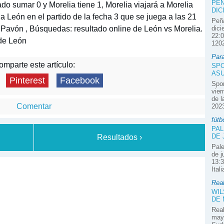
PEÑ
o sumar 0 y Morelia tiene 1, Morelia viajará a Morelia
DIC
 a León en el partido de la fecha 3 que se juega a las 21
Peña
Pavón , Búsquedas: resultado online de León vs Morelia.
dici
22:0
de León
1202
Par
mparte este artículo:
SPO
ASU
Pinterest
Facebook
Spor
vier
de l
Comentar
2023
fútb
PAL
DE 
Resultados ›
Pale
de j
13:3
Ital
Real
WIL
DE
Real
mayo