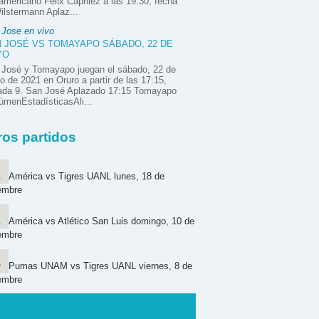
mericano Félix Caprilez a las 19:30, fecha
ilstermann Aplaz...
 Jose en vivo
 JOSÉ VS TOMAYAPO SÁBADO, 22 DE
YO
 José y Tomayapo juegan el sábado, 22 de
 de 2021 en Oruro a partir de las 17:15,
nada 9. San José Aplazado 17:15 Tomayapo
menEstadísticasAli...
ros partidos
América vs Tigres UANL lunes, 18 de
embre
América vs Atlético San Luis domingo, 10 de
embre
Pumas UNAM vs Tigres UANL viernes, 8 de
embre