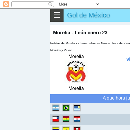
⌕
Buscar
☰
Gol de México
▶
Partido
✎
Otros
Morelia - León enero 23
Relatos de Morelia vs León online en Morelia, hora de Pa
Morelos y Pavón
Morelia
v
Morelia
A que hora ju