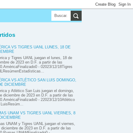
▼
▼
▼
rtidos
RICA VS TIGRES UANL LUNES, 18 DE
IEMBRE
ica y Tigres UANL juegan el lunes, 18 de
embre de 2023 en D.F. a partir de las
0.AméricaFinalizado0 - 02023/12/18Tigres
LResúmenEstadísticas...
RICA VS ATLÉTICO SAN LUIS DOMINGO,
DE DICIEMBRE
ica y Atlético San Luis juegan el domingo,
e diciembre de 2023 en D.F. a partir de las
0.AméricaFinalizado0 - 22023/12/10Atlético
 LuisResúm...
AS UNAM VS TIGRES UANL VIERNES, 8
DICIEMBRE
as UNAM y Tigres UANL juegan el viernes,
 diciembre de 2023 en D.F. a partir de las
00.Pumas UNAMFinalizado0 -