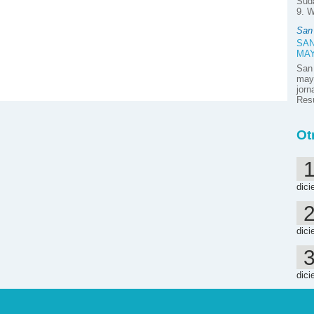
Suda
9. W
San
SAN
MA
San
mayo
jor
Resú
Ot
dici
dici
dici