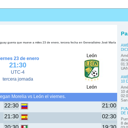
s
Pa
raguay guerra que mueve a miles 23 de enero, tercera fecha en Generalísimo José María
AMÉ
DIC
León
Amér
iernes 23 de enero
dici
21:30
01:3
UAN
UTC-4
AMÉ
tercera jornada
10 
León
Amér
10 d
egan Morelia vs León el viernes.
02:0
San
22:30
21:00
PUM
DE 
21:30
02:30
Pum
8 de
20:30
19:30
03: