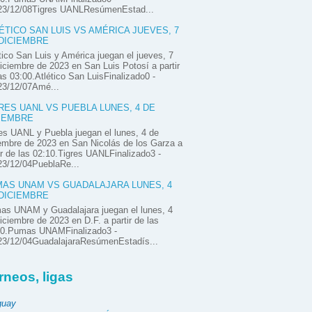
23/12/08Tigres UANLResúmenEstad...
ÉTICO SAN LUIS VS AMÉRICA JUEVES, 7
DICIEMBRE
tico San Luis y América juegan el jueves, 7
iciembre de 2023 en San Luis Potosí a partir
as 03:00.Atlético San LuisFinalizado0 -
23/12/07Amé...
RES UANL VS PUEBLA LUNES, 4 DE
IEMBRE
es UANL y Puebla juegan el lunes, 4 de
embre de 2023 en San Nicolás de los Garza a
ir de las 02:10.Tigres UANLFinalizado3 -
23/12/04PueblaRe...
AS UNAM VS GUADALAJARA LUNES, 4
DICIEMBRE
as UNAM y Guadalajara juegan el lunes, 4
iciembre de 2023 en D.F. a partir de las
00.Pumas UNAMFinalizado3 -
23/12/04GuadalajaraResúmenEstadís...
rneos, ligas
guay