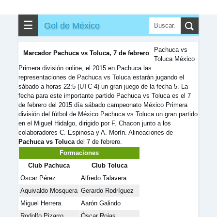
✎
▼
Otros
☰
Gol de México
Pachuca vs
Marcador Pachuca vs Toluca, 7 de febrero
Toluca México
Primera división online, el 2015 en Pachuca las
representaciones de Pachuca vs Toluca estarán jugando el
sábado a horas 22:5 (UTC-4) un gran juego de la fecha 5. La
fecha para este importante partido Pachuca vs Toluca es el 7
de febrero del 2015 día sábado campeonato México Primera
división del fútbol de México Pachuca vs Toluca un gran partido
en el Miguel Hidalgo, dirigido por F. Chacon junto a los
colaboradores C. Espinosa y A. Morín. Alineaciones de
Pachuca vs Toluca
del 7 de febrero.
Formaciones
Club Pachuca
Club Toluca
Oscar Pérez
Alfredo Talavera
Aquivaldo Mosquera
Gerardo Rodríguez
Miguel Herrera
Aarón Galindo
Rodolfo Pizarro
Óscar Rojas