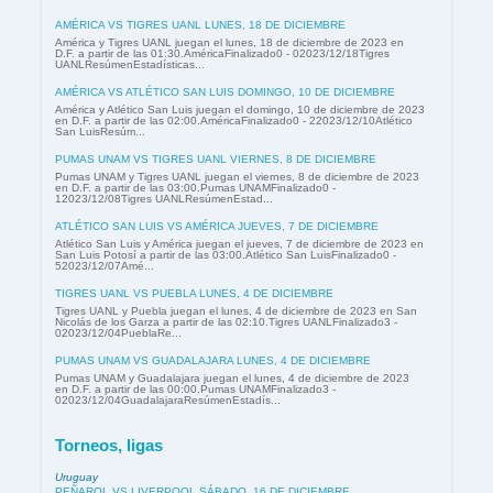
AMÉRICA VS TIGRES UANL LUNES, 18 DE DICIEMBRE
América y Tigres UANL juegan el lunes, 18 de diciembre de 2023 en
D.F. a partir de las 01:30.AméricaFinalizado0 - 02023/12/18Tigres
UANLResúmenEstadísticas...
AMÉRICA VS ATLÉTICO SAN LUIS DOMINGO, 10 DE DICIEMBRE
América y Atlético San Luis juegan el domingo, 10 de diciembre de 2023
en D.F. a partir de las 02:00.AméricaFinalizado0 - 22023/12/10Atlético
San LuisResúm...
PUMAS UNAM VS TIGRES UANL VIERNES, 8 DE DICIEMBRE
Pumas UNAM y Tigres UANL juegan el viernes, 8 de diciembre de 2023
en D.F. a partir de las 03:00.Pumas UNAMFinalizado0 -
12023/12/08Tigres UANLResúmenEstad...
ATLÉTICO SAN LUIS VS AMÉRICA JUEVES, 7 DE DICIEMBRE
Atlético San Luis y América juegan el jueves, 7 de diciembre de 2023 en
San Luis Potosí a partir de las 03:00.Atlético San LuisFinalizado0 -
52023/12/07Amé...
TIGRES UANL VS PUEBLA LUNES, 4 DE DICIEMBRE
Tigres UANL y Puebla juegan el lunes, 4 de diciembre de 2023 en San
Nicolás de los Garza a partir de las 02:10.Tigres UANLFinalizado3 -
02023/12/04PueblaRe...
PUMAS UNAM VS GUADALAJARA LUNES, 4 DE DICIEMBRE
Pumas UNAM y Guadalajara juegan el lunes, 4 de diciembre de 2023
en D.F. a partir de las 00:00.Pumas UNAMFinalizado3 -
02023/12/04GuadalajaraResúmenEstadís...
Torneos, ligas
Uruguay
PEÑAROL VS LIVERPOOL SÁBADO, 16 DE DICIEMBRE