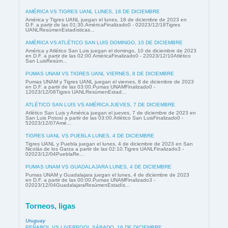
AMÉRICA VS TIGRES UANL LUNES, 18 DE DICIEMBRE
América y Tigres UANL juegan el lunes, 18 de diciembre de 2023 en
D.F. a partir de las 01:30.AméricaFinalizado0 - 02023/12/18Tigres
UANLResúmenEstadísticas...
AMÉRICA VS ATLÉTICO SAN LUIS DOMINGO, 10 DE DICIEMBRE
América y Atlético San Luis juegan el domingo, 10 de diciembre de 2023
en D.F. a partir de las 02:00.AméricaFinalizado0 - 22023/12/10Atlético
San LuisResúm...
PUMAS UNAM VS TIGRES UANL VIERNES, 8 DE DICIEMBRE
Pumas UNAM y Tigres UANL juegan el viernes, 8 de diciembre de 2023
en D.F. a partir de las 03:00.Pumas UNAMFinalizado0 -
12023/12/08Tigres UANLResúmenEstad...
ATLÉTICO SAN LUIS VS AMÉRICA JUEVES, 7 DE DICIEMBRE
Atlético San Luis y América juegan el jueves, 7 de diciembre de 2023 en
San Luis Potosí a partir de las 03:00.Atlético San LuisFinalizado0 -
52023/12/07Amé...
TIGRES UANL VS PUEBLA LUNES, 4 DE DICIEMBRE
Tigres UANL y Puebla juegan el lunes, 4 de diciembre de 2023 en San
Nicolás de los Garza a partir de las 02:10.Tigres UANLFinalizado3 -
02023/12/04PueblaRe...
PUMAS UNAM VS GUADALAJARA LUNES, 4 DE DICIEMBRE
Pumas UNAM y Guadalajara juegan el lunes, 4 de diciembre de 2023
en D.F. a partir de las 00:00.Pumas UNAMFinalizado3 -
02023/12/04GuadalajaraResúmenEstadís...
Torneos, ligas
Uruguay
PEÑAROL VS LIVERPOOL SÁBADO, 16 DE DICIEMBRE