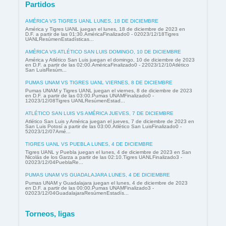
Partidos
AMÉRICA VS TIGRES UANL LUNES, 18 DE DICIEMBRE
América y Tigres UANL juegan el lunes, 18 de diciembre de 2023 en
D.F. a partir de las 01:30.AméricaFinalizado0 - 02023/12/18Tigres
UANLResúmenEstadísticas...
AMÉRICA VS ATLÉTICO SAN LUIS DOMINGO, 10 DE DICIEMBRE
América y Atlético San Luis juegan el domingo, 10 de diciembre de 2023
en D.F. a partir de las 02:00.AméricaFinalizado0 - 22023/12/10Atlético
San LuisResúm...
PUMAS UNAM VS TIGRES UANL VIERNES, 8 DE DICIEMBRE
Pumas UNAM y Tigres UANL juegan el viernes, 8 de diciembre de 2023
en D.F. a partir de las 03:00.Pumas UNAMFinalizado0 -
12023/12/08Tigres UANLResúmenEstad...
ATLÉTICO SAN LUIS VS AMÉRICA JUEVES, 7 DE DICIEMBRE
Atlético San Luis y América juegan el jueves, 7 de diciembre de 2023 en
San Luis Potosí a partir de las 03:00.Atlético San LuisFinalizado0 -
52023/12/07Amé...
TIGRES UANL VS PUEBLA LUNES, 4 DE DICIEMBRE
Tigres UANL y Puebla juegan el lunes, 4 de diciembre de 2023 en San
Nicolás de los Garza a partir de las 02:10.Tigres UANLFinalizado3 -
02023/12/04PueblaRe...
PUMAS UNAM VS GUADALAJARA LUNES, 4 DE DICIEMBRE
Pumas UNAM y Guadalajara juegan el lunes, 4 de diciembre de 2023
en D.F. a partir de las 00:00.Pumas UNAMFinalizado3 -
02023/12/04GuadalajaraResúmenEstadís...
Torneos, ligas