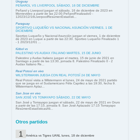
Uruguay
PEÑAROL VS LIVERPOOL SÁBADO, 16 DE DICIEMBRE
Peñarol y Liverpool juegan el sábado, 16 de diciembre de 2023 en
Montevideo a partir de las 22:00.PeñarolFinalizado0 -
12023/12/16LiverpoolResúmenEstadísti...
Paraguay
SPORTIVO LUQUEÑO VS NACIONAL ASUNCIÓN VIERNES, 1 DE
DICIEMBRE
Sportivo Luqueño y Nacional Asunción juegan el viernes, 1 de diciembre
de 2023 en Luque a partir de las 22:30. Sportivo Luqueño Finalizado 1
- 1 2023/12/01 ...
fútbol vs
PALESTINO VS AUDAX ITALIANO MARTES, 15 DE JUNIO
Palestino y Audax Italiano juegan el martes, 15 de junio de 2021 en
Santiago a partir de las 13:30, jornada 8. Palestino Finalizado 0 - 2
Audax Italiano Re...
Real Potosí en vivo
WILSTERMANN JUEGA CON REAL POTOSÍ 24 DE MAYO
Real Potosí visita a Wilstermann el lunes, 24 de mayo de 2021 partido
que se juega en el Sudamericano Félix Caprilez a las 19:30, fecha 9.
Wilstermann Aplaz...
San Jose en vivo
SAN JOSÉ VS TOMAYAPO SÁBADO, 22 DE MAYO
San José y Tomayapo juegan el sábado, 22 de mayo de 2021 en Oruro
a partir de las 17:15, jornada 9. San José Aplazado 17:15 Tomayapo
ResúmenEstadísticasAli...
Otros partidos
América vs Tigres UANL lunes, 18 de diciembre