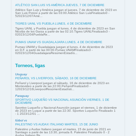
ATLÉTICO SAN LUIS VS AMÉRICA JUEVES, 7 DE DICIEMBRE
Atlético San Luis y América juegan el jueves, 7 de diciembre de 2023 en
San Luis Potosí a partir de las 03:00.Atlético San LuisFinalizado0 -
52023/12/07Amé...
TIGRES UANL VS PUEBLA LUNES, 4 DE DICIEMBRE
Tigres UANL y Puebla juegan el lunes, 4 de diciembre de 2023 en San
Nicolás de los Garza a partir de las 02:10.Tigres UANLFinalizado3 -
02023/12/04PueblaRe...
PUMAS UNAM VS GUADALAJARA LUNES, 4 DE DICIEMBRE
Pumas UNAM y Guadalajara juegan el lunes, 4 de diciembre de 2023
en D.F. a partir de las 00:00.Pumas UNAMFinalizado3 -
02023/12/04GuadalajaraResúmenEstadís...
Torneos, ligas
Uruguay
PEÑAROL VS LIVERPOOL SÁBADO, 16 DE DICIEMBRE
Peñarol y Liverpool juegan el sábado, 16 de diciembre de 2023 en
Montevideo a partir de las 22:00.PeñarolFinalizado0 -
12023/12/16LiverpoolResúmenEstadísti...
Paraguay
SPORTIVO LUQUEÑO VS NACIONAL ASUNCIÓN VIERNES, 1 DE
DICIEMBRE
Sportivo Luqueño y Nacional Asunción juegan el viernes, 1 de diciembre
de 2023 en Luque a partir de las 22:30. Sportivo Luqueño Finalizado 1
- 1 2023/12/01 ...
fútbol vs
PALESTINO VS AUDAX ITALIANO MARTES, 15 DE JUNIO
Palestino y Audax Italiano juegan el martes, 15 de junio de 2021 en
Santiago a partir de las 13:30, jornada 8. Palestino Finalizado 0 - 2
Audax Italiano Re...