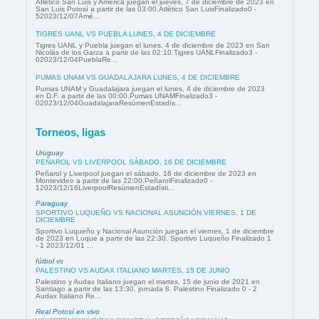
Atlético San Luis y América juegan el jueves, 7 de diciembre de 2023 en
San Luis Potosí a partir de las 03:00.Atlético San LuisFinalizado0 -
52023/12/07Amé...
TIGRES UANL VS PUEBLA LUNES, 4 DE DICIEMBRE
Tigres UANL y Puebla juegan el lunes, 4 de diciembre de 2023 en San
Nicolás de los Garza a partir de las 02:10.Tigres UANLFinalizado3 -
02023/12/04PueblaRe...
PUMAS UNAM VS GUADALAJARA LUNES, 4 DE DICIEMBRE
Pumas UNAM y Guadalajara juegan el lunes, 4 de diciembre de 2023
en D.F. a partir de las 00:00.Pumas UNAMFinalizado3 -
02023/12/04GuadalajaraResúmenEstadís...
Torneos, ligas
Uruguay
PEÑAROL VS LIVERPOOL SÁBADO, 16 DE DICIEMBRE
Peñarol y Liverpool juegan el sábado, 16 de diciembre de 2023 en
Montevideo a partir de las 22:00.PeñarolFinalizado0 -
12023/12/16LiverpoolResúmenEstadísti...
Paraguay
SPORTIVO LUQUEÑO VS NACIONAL ASUNCIÓN VIERNES, 1 DE
DICIEMBRE
Sportivo Luqueño y Nacional Asunción juegan el viernes, 1 de diciembre
de 2023 en Luque a partir de las 22:30. Sportivo Luqueño Finalizado 1
- 1 2023/12/01 ...
fútbol vs
PALESTINO VS AUDAX ITALIANO MARTES, 15 DE JUNIO
Palestino y Audax Italiano juegan el martes, 15 de junio de 2021 en
Santiago a partir de las 13:30, jornada 8. Palestino Finalizado 0 - 2
Audax Italiano Re...
Real Potosí en vivo