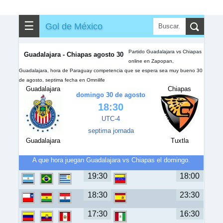
✎
▼
Otros
☰
Gol de México
Partido Guadalajara vs Chiapas
Guadalajara - Chiapas agosto 30
online en Zapopan,
Guadalajara, hora de Paraguay competencia que se espera sea muy bueno 30
de agosto, septima fecha en Omnilife
Guadalajara
Chiapas
domingo 30 de agosto
18:30
UTC-4
septima jornada
Guadalajara
Tuxtla
A que hora juegan Guadalajara vs Chiapas el domingo.
19:30
18:00
18:30
23:30
17:30
16:30