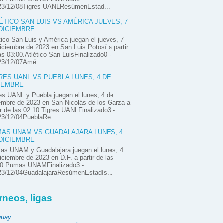
23/12/08Tigres UANLResúmenEstad...
ÉTICO SAN LUIS VS AMÉRICA JUEVES, 7
DICIEMBRE
tico San Luis y América juegan el jueves, 7
iciembre de 2023 en San Luis Potosí a partir
as 03:00.Atlético San LuisFinalizado0 -
23/12/07Amé...
RES UANL VS PUEBLA LUNES, 4 DE
IEMBRE
es UANL y Puebla juegan el lunes, 4 de
embre de 2023 en San Nicolás de los Garza a
ir de las 02:10.Tigres UANLFinalizado3 -
23/12/04PueblaRe...
AS UNAM VS GUADALAJARA LUNES, 4
DICIEMBRE
as UNAM y Guadalajara juegan el lunes, 4
iciembre de 2023 en D.F. a partir de las
00.Pumas UNAMFinalizado3 -
23/12/04GuadalajaraResúmenEstadís...
rneos, ligas
guay