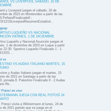
AROL VS LIVERPOOL SÁBADO, 16 DE
IEMBRE
rol y Liverpool juegan el sábado, 16 de
embre de 2023 en Montevideo a partir de las
0.PeñarolFinalizado0 -
3/12/16LiverpoolResúmenEstadísti...
aguay
RTIVO LUQUEÑO VS NACIONAL
NCIÓN VIERNES, 1 DE DICIEMBRE
tivo Luqueño y Nacional Asunción juegan el
nes, 1 de diciembre de 2023 en Luque a partir
as 22:30. Sportivo Luqueño Finalizado 1 - 1
/12/01 ...
ol vs
ESTINO VS AUDAX ITALIANO MARTES, 15
JUNIO
stino y Audax Italiano juegan el martes, 15
unio de 2021 en Santiago a partir de las
0, jornada 8. Palestino Finalizado 0 - 2 Audax
iano Re...
 Potosí en vivo
STERMANN JUEGA CON REAL POTOSÍ 24
 MAYO
 Potosí visita a Wilstermann el lunes, 24 de
 de 2021 partido que se juega en el