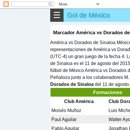
⌕
Buscar
☰
Gol de México
▶
Partido
✎
Otros
Marcador América vs Dorados de 
América vs Dorados de Sinaloa México 
representaciones de América vs Dorad
(UTC-4) un gran juego de la fecha 4. L
de Sinaloa es el 11 de agosto del 201
fútbol de México América vs Dorados de
Peñaloza junto a los colaboradores M
Dorados de Sinaloa
del 11 de agosto.
Formaciones
Club América
Club Dor
Moisés Muñoz
Luis Miche
Paul Aguilar
Walter Ayo
Pablo Aguilar
Jonathan 