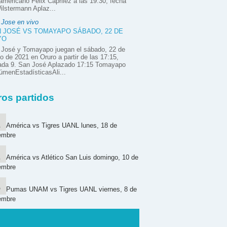
mericano Félix Caprilez a las 19:30, fecha
ilstermann Aplaz...
 Jose en vivo
 JOSÉ VS TOMAYAPO SÁBADO, 22 DE
YO
 José y Tomayapo juegan el sábado, 22 de
 de 2021 en Oruro a partir de las 17:15,
nada 9. San José Aplazado 17:15 Tomayapo
menEstadísticasAli...
ros partidos
América vs Tigres UANL lunes, 18 de
embre
América vs Atlético San Luis domingo, 10 de
embre
Pumas UNAM vs Tigres UANL viernes, 8 de
embre