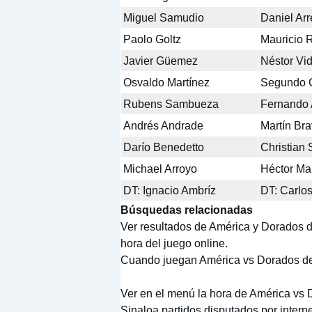
Miguel Samudio
Daniel Arr
Paolo Goltz
Mauricio 
Javier Güemez
Néstor Vid
Osvaldo Martínez
Segundo C
Rubens Sambueza
Fernando 
Andrés Andrade
Martín Br
Darío Benedetto
Christian
Michael Arroyo
Héctor Man
DT: Ignacio Ambríz
DT: Carlo
Búsquedas relacionadas
Ver resultados de América y Dorados d
hora del juego online.
Cuando juegan América vs Dorados de 
Ver en el menú la hora de América vs 
Sinaloa partidos disputados por interne