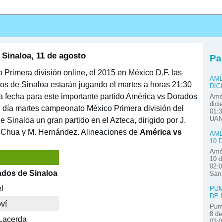
s
Sinaloa, 11 de agosto
Pa
Primera división online, el 2015 en México D.F. las
AMÉ
os de Sinaloa estarán jugando el martes a horas 21:30
DIC
a fecha para este importante partido América vs Dorados
Amér
dici
5 día martes campeonato México Primera división del
01:3
UAN
 Sinaloa un gran partido en el Azteca, dirigido por J.
. Chua y M. Hernández. Alineaciones de
América vs
AMÉ
10 
Amér
10 d
02:0
ados de Sinaloa
San
l
PUM
DE 
ví
Pum
8 de
Lacerda
03: