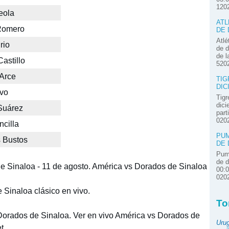
120
eola
ATL
Romero
DE 
Atlé
rio
de d
de l
astillo
520
Arce
TIG
DIC
avo
Tigr
dici
 Suárez
part
020
cilla
PUM
s Bustos
DE 
Pum
de d
e Sinaloa - 11 de agosto. América vs Dorados de Sinaloa
00:
020
Sinaloa clásico en vivo.
To
Dorados de Sinaloa. Ver en vivo América vs Dorados de
Uru
t