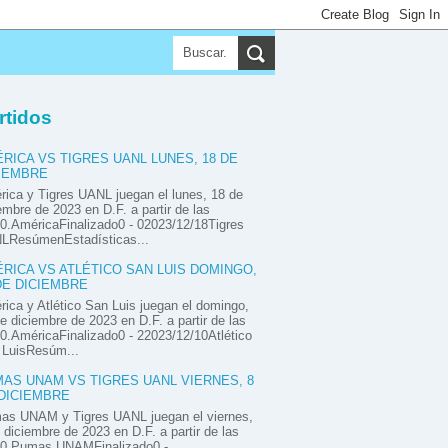
▼
▼
▼
rtidos
RICA VS TIGRES UANL LUNES, 18 DE
IEMBRE
ica y Tigres UANL juegan el lunes, 18 de
embre de 2023 en D.F. a partir de las
0.AméricaFinalizado0 - 02023/12/18Tigres
LResúmenEstadísticas...
RICA VS ATLÉTICO SAN LUIS DOMINGO,
DE DICIEMBRE
ica y Atlético San Luis juegan el domingo,
e diciembre de 2023 en D.F. a partir de las
0.AméricaFinalizado0 - 22023/12/10Atlético
 LuisResúm...
AS UNAM VS TIGRES UANL VIERNES, 8
DICIEMBRE
as UNAM y Tigres UANL juegan el viernes,
 diciembre de 2023 en D.F. a partir de las
00.Pumas UNAMFinalizado0 -