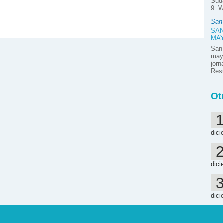
Suda
9. W
San
SAN
MA
San
mayo
jor
Resú
Ot
dici
dici
dici