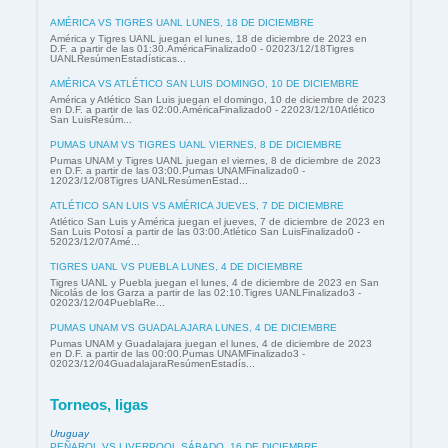
AMÉRICA VS TIGRES UANL LUNES, 18 DE DICIEMBRE
América y Tigres UANL juegan el lunes, 18 de diciembre de 2023 en
D.F. a partir de las 01:30.AméricaFinalizado0 - 02023/12/18Tigres
UANLResúmenEstadísticas...
AMÉRICA VS ATLÉTICO SAN LUIS DOMINGO, 10 DE DICIEMBRE
América y Atlético San Luis juegan el domingo, 10 de diciembre de 2023
en D.F. a partir de las 02:00.AméricaFinalizado0 - 22023/12/10Atlético
San LuisResúm...
PUMAS UNAM VS TIGRES UANL VIERNES, 8 DE DICIEMBRE
Pumas UNAM y Tigres UANL juegan el viernes, 8 de diciembre de 2023
en D.F. a partir de las 03:00.Pumas UNAMFinalizado0 -
12023/12/08Tigres UANLResúmenEstad...
ATLÉTICO SAN LUIS VS AMÉRICA JUEVES, 7 DE DICIEMBRE
Atlético San Luis y América juegan el jueves, 7 de diciembre de 2023 en
San Luis Potosí a partir de las 03:00.Atlético San LuisFinalizado0 -
52023/12/07Amé...
TIGRES UANL VS PUEBLA LUNES, 4 DE DICIEMBRE
Tigres UANL y Puebla juegan el lunes, 4 de diciembre de 2023 en San
Nicolás de los Garza a partir de las 02:10.Tigres UANLFinalizado3 -
02023/12/04PueblaRe...
PUMAS UNAM VS GUADALAJARA LUNES, 4 DE DICIEMBRE
Pumas UNAM y Guadalajara juegan el lunes, 4 de diciembre de 2023
en D.F. a partir de las 00:00.Pumas UNAMFinalizado3 -
02023/12/04GuadalajaraResúmenEstadís...
Torneos, ligas
Uruguay
PEÑAROL VS LIVERPOOL SÁBADO, 16 DE DICIEMBRE