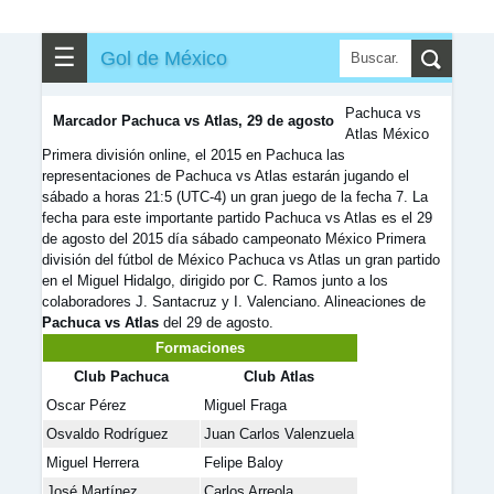
✎
▼
Otros
☰
Gol de México
Pachuca vs
Marcador Pachuca vs Atlas, 29 de agosto
Atlas México
Primera división online, el 2015 en Pachuca las
representaciones de Pachuca vs Atlas estarán jugando el
sábado a horas 21:5 (UTC-4) un gran juego de la fecha 7. La
fecha para este importante partido Pachuca vs Atlas es el 29
de agosto del 2015 día sábado campeonato México Primera
división del fútbol de México Pachuca vs Atlas un gran partido
en el Miguel Hidalgo, dirigido por C. Ramos junto a los
colaboradores J. Santacruz y I. Valenciano. Alineaciones de
Pachuca vs Atlas
del 29 de agosto.
Formaciones
Club Pachuca
Club Atlas
Oscar Pérez
Miguel Fraga
Osvaldo Rodríguez
Juan Carlos Valenzuela
Miguel Herrera
Felipe Baloy
José Martínez
Carlos Arreola