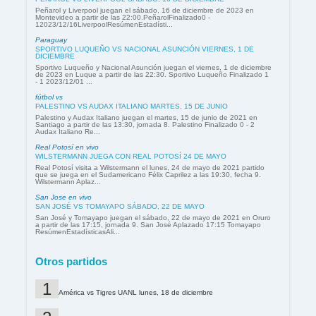
Peñarol y Liverpool juegan el sábado, 16 de diciembre de 2023 en
Montevideo a partir de las 22:00.PeñarolFinalizado0 -
12023/12/16LiverpoolResúmenEstadísti...
Paraguay
SPORTIVO LUQUEÑO VS NACIONAL ASUNCIÓN VIERNES, 1 DE
DICIEMBRE
Sportivo Luqueño y Nacional Asunción juegan el viernes, 1 de diciembre
de 2023 en Luque a partir de las 22:30. Sportivo Luqueño Finalizado 1
- 1 2023/12/01 ...
fútbol vs
PALESTINO VS AUDAX ITALIANO MARTES, 15 DE JUNIO
Palestino y Audax Italiano juegan el martes, 15 de junio de 2021 en
Santiago a partir de las 13:30, jornada 8. Palestino Finalizado 0 - 2
Audax Italiano Re...
Real Potosí en vivo
WILSTERMANN JUEGA CON REAL POTOSÍ 24 DE MAYO
Real Potosí visita a Wilstermann el lunes, 24 de mayo de 2021 partido
que se juega en el Sudamericano Félix Caprilez a las 19:30, fecha 9.
Wilstermann Aplaz...
San Jose en vivo
SAN JOSÉ VS TOMAYAPO SÁBADO, 22 DE MAYO
San José y Tomayapo juegan el sábado, 22 de mayo de 2021 en Oruro
a partir de las 17:15, jornada 9. San José Aplazado 17:15 Tomayapo
ResúmenEstadísticasAli...
Otros partidos
América vs Tigres UANL lunes, 18 de diciembre