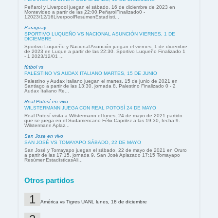
Peñarol y Liverpool juegan el sábado, 16 de diciembre de 2023 en
Montevideo a partir de las 22:00.PeñarolFinalizado0 -
12023/12/16LiverpoolResúmenEstadísti...
Paraguay
SPORTIVO LUQUEÑO VS NACIONAL ASUNCIÓN VIERNES, 1 DE
DICIEMBRE
Sportivo Luqueño y Nacional Asunción juegan el viernes, 1 de diciembre
de 2023 en Luque a partir de las 22:30. Sportivo Luqueño Finalizado 1
- 1 2023/12/01 ...
fútbol vs
PALESTINO VS AUDAX ITALIANO MARTES, 15 DE JUNIO
Palestino y Audax Italiano juegan el martes, 15 de junio de 2021 en
Santiago a partir de las 13:30, jornada 8. Palestino Finalizado 0 - 2
Audax Italiano Re...
Real Potosí en vivo
WILSTERMANN JUEGA CON REAL POTOSÍ 24 DE MAYO
Real Potosí visita a Wilstermann el lunes, 24 de mayo de 2021 partido
que se juega en el Sudamericano Félix Caprilez a las 19:30, fecha 9.
Wilstermann Aplaz...
San Jose en vivo
SAN JOSÉ VS TOMAYAPO SÁBADO, 22 DE MAYO
San José y Tomayapo juegan el sábado, 22 de mayo de 2021 en Oruro
a partir de las 17:15, jornada 9. San José Aplazado 17:15 Tomayapo
ResúmenEstadísticasAli...
Otros partidos
América vs Tigres UANL lunes, 18 de diciembre