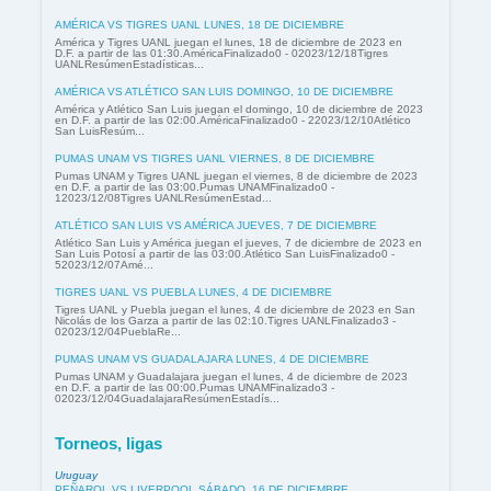
AMÉRICA VS TIGRES UANL LUNES, 18 DE DICIEMBRE
América y Tigres UANL juegan el lunes, 18 de diciembre de 2023 en
D.F. a partir de las 01:30.AméricaFinalizado0 - 02023/12/18Tigres
UANLResúmenEstadísticas...
AMÉRICA VS ATLÉTICO SAN LUIS DOMINGO, 10 DE DICIEMBRE
América y Atlético San Luis juegan el domingo, 10 de diciembre de 2023
en D.F. a partir de las 02:00.AméricaFinalizado0 - 22023/12/10Atlético
San LuisResúm...
PUMAS UNAM VS TIGRES UANL VIERNES, 8 DE DICIEMBRE
Pumas UNAM y Tigres UANL juegan el viernes, 8 de diciembre de 2023
en D.F. a partir de las 03:00.Pumas UNAMFinalizado0 -
12023/12/08Tigres UANLResúmenEstad...
ATLÉTICO SAN LUIS VS AMÉRICA JUEVES, 7 DE DICIEMBRE
Atlético San Luis y América juegan el jueves, 7 de diciembre de 2023 en
San Luis Potosí a partir de las 03:00.Atlético San LuisFinalizado0 -
52023/12/07Amé...
TIGRES UANL VS PUEBLA LUNES, 4 DE DICIEMBRE
Tigres UANL y Puebla juegan el lunes, 4 de diciembre de 2023 en San
Nicolás de los Garza a partir de las 02:10.Tigres UANLFinalizado3 -
02023/12/04PueblaRe...
PUMAS UNAM VS GUADALAJARA LUNES, 4 DE DICIEMBRE
Pumas UNAM y Guadalajara juegan el lunes, 4 de diciembre de 2023
en D.F. a partir de las 00:00.Pumas UNAMFinalizado3 -
02023/12/04GuadalajaraResúmenEstadís...
Torneos, ligas
Uruguay
PEÑAROL VS LIVERPOOL SÁBADO, 16 DE DICIEMBRE