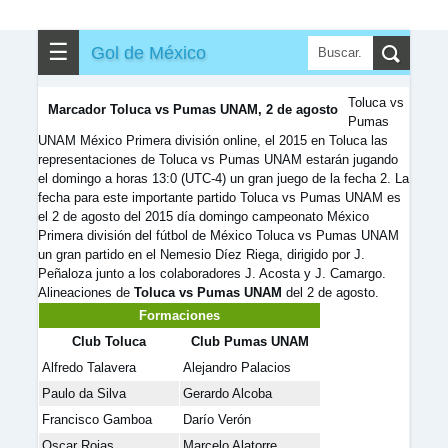
✎
▼
Otros
☰
Gol de México
Toluca vs
Marcador Toluca vs Pumas UNAM, 2 de agosto
Pumas
UNAM México Primera división online, el 2015 en Toluca las
representaciones de Toluca vs Pumas UNAM estarán jugando
el domingo a horas 13:0 (UTC-4) un gran juego de la fecha 2. La
fecha para este importante partido Toluca vs Pumas UNAM es
el 2 de agosto del 2015 día domingo campeonato México
Primera división del fútbol de México Toluca vs Pumas UNAM
un gran partido en el Nemesio Díez Riega, dirigido por J.
Peñaloza junto a los colaboradores J. Acosta y J. Camargo.
Alineaciones de
Toluca vs Pumas UNAM
del 2 de agosto.
Formaciones
Club Toluca
Club Pumas UNAM
Alfredo Talavera
Alejandro Palacios
Paulo da Silva
Gerardo Alcoba
Francisco Gamboa
Darío Verón
Oscar Rojas
Marcelo Alatorre