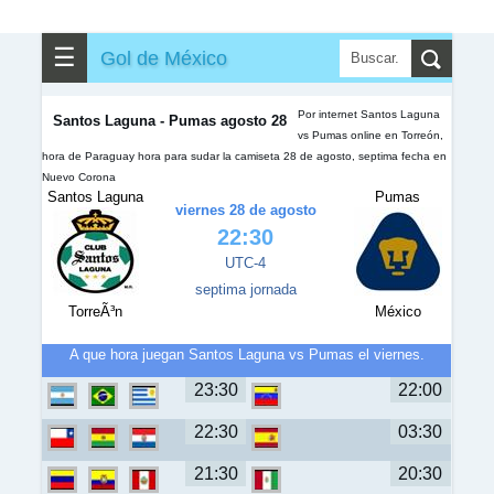
✎
▼
Otros
☰
Gol de México
Por internet Santos Laguna
Santos Laguna - Pumas agosto 28
vs Pumas online en Torreón,
hora de Paraguay hora para sudar la camiseta 28 de agosto, septima fecha en
Nuevo Corona
Santos Laguna
Pumas
viernes 28 de agosto
22:30
UTC-4
septima jornada
TorreÃ³n
México
A que hora juegan Santos Laguna vs Pumas el viernes.
23:30
22:00
22:30
03:30
21:30
20:30