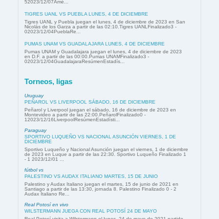
52023/12/07Amé...
TIGRES UANL VS PUEBLA LUNES, 4 DE DICIEMBRE
Tigres UANL y Puebla juegan el lunes, 4 de diciembre de 2023 en San
Nicolás de los Garza a partir de las 02:10.Tigres UANLFinalizado3 -
02023/12/04PueblaRe...
PUMAS UNAM VS GUADALAJARA LUNES, 4 DE DICIEMBRE
Pumas UNAM y Guadalajara juegan el lunes, 4 de diciembre de 2023
en D.F. a partir de las 00:00.Pumas UNAMFinalizado3 -
02023/12/04GuadalajaraResúmenEstadís...
Torneos, ligas
Uruguay
PEÑAROL VS LIVERPOOL SÁBADO, 16 DE DICIEMBRE
Peñarol y Liverpool juegan el sábado, 16 de diciembre de 2023 en
Montevideo a partir de las 22:00.PeñarolFinalizado0 -
12023/12/16LiverpoolResúmenEstadísti...
Paraguay
SPORTIVO LUQUEÑO VS NACIONAL ASUNCIÓN VIERNES, 1 DE
DICIEMBRE
Sportivo Luqueño y Nacional Asunción juegan el viernes, 1 de diciembre
de 2023 en Luque a partir de las 22:30. Sportivo Luqueño Finalizado 1
- 1 2023/12/01 ...
fútbol vs
PALESTINO VS AUDAX ITALIANO MARTES, 15 DE JUNIO
Palestino y Audax Italiano juegan el martes, 15 de junio de 2021 en
Santiago a partir de las 13:30, jornada 8. Palestino Finalizado 0 - 2
Audax Italiano Re...
Real Potosí en vivo
WILSTERMANN JUEGA CON REAL POTOSÍ 24 DE MAYO
Real Potosí visita a Wilstermann el lunes, 24 de mayo de 2021 partido