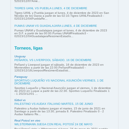
52023/12/07Amé...
TIGRES UANL VS PUEBLA LUNES, 4 DE DICIEMBRE
Tigres UANL y Puebla juegan el lunes, 4 de diciembre de 2023 en San
Nicolás de los Garza a partir de las 02:10.Tigres UANLFinalizado3 -
02023/12/04PueblaRe...
PUMAS UNAM VS GUADALAJARA LUNES, 4 DE DICIEMBRE
Pumas UNAM y Guadalajara juegan el lunes, 4 de diciembre de 2023
en D.F. a partir de las 00:00.Pumas UNAMFinalizado3 -
02023/12/04GuadalajaraResúmenEstadís...
Torneos, ligas
Uruguay
PEÑAROL VS LIVERPOOL SÁBADO, 16 DE DICIEMBRE
Peñarol y Liverpool juegan el sábado, 16 de diciembre de 2023 en
Montevideo a partir de las 22:00.PeñarolFinalizado0 -
12023/12/16LiverpoolResúmenEstadísti...
Paraguay
SPORTIVO LUQUEÑO VS NACIONAL ASUNCIÓN VIERNES, 1 DE
DICIEMBRE
Sportivo Luqueño y Nacional Asunción juegan el viernes, 1 de diciembre
de 2023 en Luque a partir de las 22:30. Sportivo Luqueño Finalizado 1
- 1 2023/12/01 ...
fútbol vs
PALESTINO VS AUDAX ITALIANO MARTES, 15 DE JUNIO
Palestino y Audax Italiano juegan el martes, 15 de junio de 2021 en
Santiago a partir de las 13:30, jornada 8. Palestino Finalizado 0 - 2
Audax Italiano Re...
Real Potosí en vivo
WILSTERMANN JUEGA CON REAL POTOSÍ 24 DE MAYO
Real Potosí visita a Wilstermann el lunes, 24 de mayo de 2021 partido