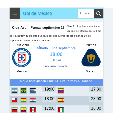
✎
▼
Otros
☰
Gol de México
Cruz Azul vs Pumas online en
Cruz Azul - Pumas septiembre 19
Ciudad de México (D.F.), hora
de Paraguay duelo que quedará en el recuerdo de los hinchas 19 de
septiembre, novena fecha en Azul
Cruz Azul
Pumas
sábado 19 de septiembre
18:00
UTC-4
novena jornada
México
México
A que hora juegan Cruz Azul vs Pumas el sábado.
19:00
17:30
18:00
23:00
17:00
16:00