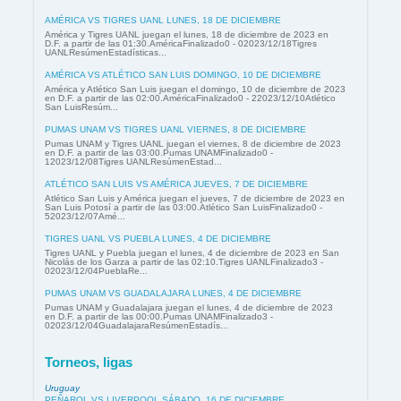
AMÉRICA VS TIGRES UANL LUNES, 18 DE DICIEMBRE
América y Tigres UANL juegan el lunes, 18 de diciembre de 2023 en
D.F. a partir de las 01:30.AméricaFinalizado0 - 02023/12/18Tigres
UANLResúmenEstadísticas...
AMÉRICA VS ATLÉTICO SAN LUIS DOMINGO, 10 DE DICIEMBRE
América y Atlético San Luis juegan el domingo, 10 de diciembre de 2023
en D.F. a partir de las 02:00.AméricaFinalizado0 - 22023/12/10Atlético
San LuisResúm...
PUMAS UNAM VS TIGRES UANL VIERNES, 8 DE DICIEMBRE
Pumas UNAM y Tigres UANL juegan el viernes, 8 de diciembre de 2023
en D.F. a partir de las 03:00.Pumas UNAMFinalizado0 -
12023/12/08Tigres UANLResúmenEstad...
ATLÉTICO SAN LUIS VS AMÉRICA JUEVES, 7 DE DICIEMBRE
Atlético San Luis y América juegan el jueves, 7 de diciembre de 2023 en
San Luis Potosí a partir de las 03:00.Atlético San LuisFinalizado0 -
52023/12/07Amé...
TIGRES UANL VS PUEBLA LUNES, 4 DE DICIEMBRE
Tigres UANL y Puebla juegan el lunes, 4 de diciembre de 2023 en San
Nicolás de los Garza a partir de las 02:10.Tigres UANLFinalizado3 -
02023/12/04PueblaRe...
PUMAS UNAM VS GUADALAJARA LUNES, 4 DE DICIEMBRE
Pumas UNAM y Guadalajara juegan el lunes, 4 de diciembre de 2023
en D.F. a partir de las 00:00.Pumas UNAMFinalizado3 -
02023/12/04GuadalajaraResúmenEstadís...
Torneos, ligas
Uruguay
PEÑAROL VS LIVERPOOL SÁBADO, 16 DE DICIEMBRE