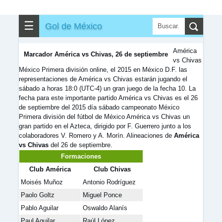
✎
▼
Otros
☰
Gol de México
América
Marcador América vs Chivas, 26 de septiembre
vs Chivas
México Primera división online, el 2015 en México D.F. las
representaciones de América vs Chivas estarán jugando el
sábado a horas 18:0 (UTC-4) un gran juego de la fecha 10. La
fecha para este importante partido América vs Chivas es el 26
de septiembre del 2015 día sábado campeonato México
Primera división del fútbol de México América vs Chivas un
gran partido en el Azteca, dirigido por F. Guerrero junto a los
colaboradores V. Romero y A. Morín. Alineaciones de
América
vs Chivas
del 26 de septiembre.
Formaciones
Club América
Club Chivas
Moisés Muñoz
Antonio Rodríguez
Paolo Goltz
Miguel Ponce
Pablo Aguilar
Oswaldo Alanís
Paul Aguilar
Raúl López