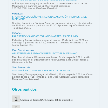
Peñarol y Liverpool juegan el sábado, 16 de diciembre de 2023 en
Montevideo a partir de las 22:00.PeñarolFinalizado0 -
12023/12/16LiverpoolResúmenEstadísti...
Paraguay
SPORTIVO LUQUEÑO VS NACIONAL ASUNCIÓN VIERNES, 1 DE
DICIEMBRE
Sportivo Luqueño y Nacional Asunción juegan el viernes, 1 de diciembre
de 2023 en Luque a partir de las 22:30. Sportivo Luqueño Finalizado 1
- 1 2023/12/01 ...
fútbol vs
PALESTINO VS AUDAX ITALIANO MARTES, 15 DE JUNIO
Palestino y Audax Italiano juegan el martes, 15 de junio de 2021 en
Santiago a partir de las 13:30, jornada 8. Palestino Finalizado 0 - 2
Audax Italiano Re...
Real Potosí en vivo
WILSTERMANN JUEGA CON REAL POTOSÍ 24 DE MAYO
Real Potosí visita a Wilstermann el lunes, 24 de mayo de 2021 partido
que se juega en el Sudamericano Félix Caprilez a las 19:30, fecha 9.
Wilstermann Aplaz...
San Jose en vivo
SAN JOSÉ VS TOMAYAPO SÁBADO, 22 DE MAYO
San José y Tomayapo juegan el sábado, 22 de mayo de 2021 en Oruro
a partir de las 17:15, jornada 9. San José Aplazado 17:15 Tomayapo
ResúmenEstadísticasAli...
Otros partidos
América vs Tigres UANL lunes, 18 de diciembre