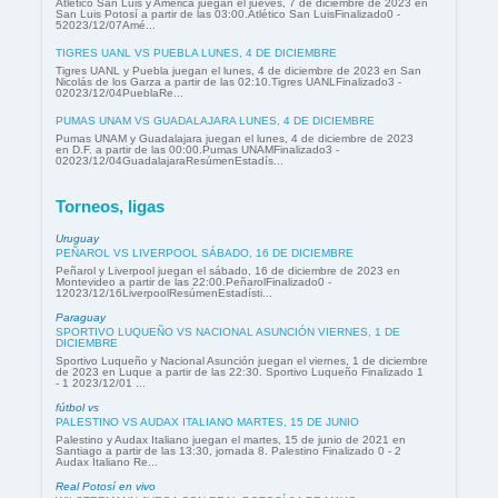
Atlético San Luis y América juegan el jueves, 7 de diciembre de 2023 en
San Luis Potosí a partir de las 03:00.Atlético San LuisFinalizado0 -
52023/12/07Amé...
TIGRES UANL VS PUEBLA LUNES, 4 DE DICIEMBRE
Tigres UANL y Puebla juegan el lunes, 4 de diciembre de 2023 en San
Nicolás de los Garza a partir de las 02:10.Tigres UANLFinalizado3 -
02023/12/04PueblaRe...
PUMAS UNAM VS GUADALAJARA LUNES, 4 DE DICIEMBRE
Pumas UNAM y Guadalajara juegan el lunes, 4 de diciembre de 2023
en D.F. a partir de las 00:00.Pumas UNAMFinalizado3 -
02023/12/04GuadalajaraResúmenEstadís...
Torneos, ligas
Uruguay
PEÑAROL VS LIVERPOOL SÁBADO, 16 DE DICIEMBRE
Peñarol y Liverpool juegan el sábado, 16 de diciembre de 2023 en
Montevideo a partir de las 22:00.PeñarolFinalizado0 -
12023/12/16LiverpoolResúmenEstadísti...
Paraguay
SPORTIVO LUQUEÑO VS NACIONAL ASUNCIÓN VIERNES, 1 DE
DICIEMBRE
Sportivo Luqueño y Nacional Asunción juegan el viernes, 1 de diciembre
de 2023 en Luque a partir de las 22:30. Sportivo Luqueño Finalizado 1
- 1 2023/12/01 ...
fútbol vs
PALESTINO VS AUDAX ITALIANO MARTES, 15 DE JUNIO
Palestino y Audax Italiano juegan el martes, 15 de junio de 2021 en
Santiago a partir de las 13:30, jornada 8. Palestino Finalizado 0 - 2
Audax Italiano Re...
Real Potosí en vivo