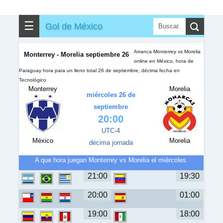
✎
▼
Otros
☰
Gol de México
Arranca Monterrey vs Morelia
Monterrey - Morelia septiembre 26
online en México, hora de
Paraguay hora para un lleno total 26 de septiembre, décima fecha en
Tecnológico
Monterrey
Morelia
miércoles 26 de
septiembre
20:00
UTC-4
México
Morelia
décima jornada
A que hora juegan Monterrey vs Morelia el miércoles.
21:00
19:30
20:00
01:00
19:00
18:00