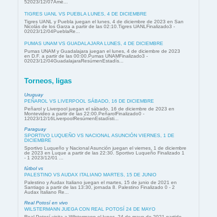
52023/12/07Amé...
TIGRES UANL VS PUEBLA LUNES, 4 DE DICIEMBRE
Tigres UANL y Puebla juegan el lunes, 4 de diciembre de 2023 en San
Nicolás de los Garza a partir de las 02:10.Tigres UANLFinalizado3 -
02023/12/04PueblaRe...
PUMAS UNAM VS GUADALAJARA LUNES, 4 DE DICIEMBRE
Pumas UNAM y Guadalajara juegan el lunes, 4 de diciembre de 2023
en D.F. a partir de las 00:00.Pumas UNAMFinalizado3 -
02023/12/04GuadalajaraResúmenEstadís...
Torneos, ligas
Uruguay
PEÑAROL VS LIVERPOOL SÁBADO, 16 DE DICIEMBRE
Peñarol y Liverpool juegan el sábado, 16 de diciembre de 2023 en
Montevideo a partir de las 22:00.PeñarolFinalizado0 -
12023/12/16LiverpoolResúmenEstadísti...
Paraguay
SPORTIVO LUQUEÑO VS NACIONAL ASUNCIÓN VIERNES, 1 DE
DICIEMBRE
Sportivo Luqueño y Nacional Asunción juegan el viernes, 1 de diciembre
de 2023 en Luque a partir de las 22:30. Sportivo Luqueño Finalizado 1
- 1 2023/12/01 ...
fútbol vs
PALESTINO VS AUDAX ITALIANO MARTES, 15 DE JUNIO
Palestino y Audax Italiano juegan el martes, 15 de junio de 2021 en
Santiago a partir de las 13:30, jornada 8. Palestino Finalizado 0 - 2
Audax Italiano Re...
Real Potosí en vivo
WILSTERMANN JUEGA CON REAL POTOSÍ 24 DE MAYO
Real Potosí visita a Wilstermann el lunes, 24 de mayo de 2021 partido