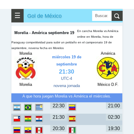
✎
▼
Otros
☰
Gol de México
En cancha Morelia vs América
Morelia - América septiembre 19
online en Morelia, hora de
Paraguay competitividad para subir un peldaño en el campeonato 19 de
septiembre, novena fecha en Morelos
Morelia
América
miércoles 19 de
septiembre
21:30
UTC-4
Morelia
México D.F.
novena jornada
A que hora juegan Morelia vs América el miércoles.
22:30
21:00
21:30
02:30
20:30
19:30