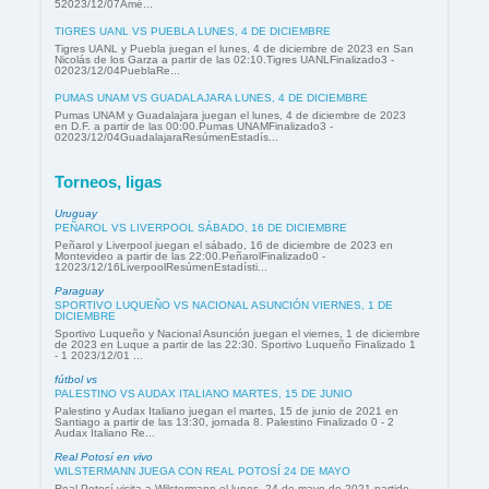
52023/12/07Amé...
TIGRES UANL VS PUEBLA LUNES, 4 DE DICIEMBRE
Tigres UANL y Puebla juegan el lunes, 4 de diciembre de 2023 en San
Nicolás de los Garza a partir de las 02:10.Tigres UANLFinalizado3 -
02023/12/04PueblaRe...
PUMAS UNAM VS GUADALAJARA LUNES, 4 DE DICIEMBRE
Pumas UNAM y Guadalajara juegan el lunes, 4 de diciembre de 2023
en D.F. a partir de las 00:00.Pumas UNAMFinalizado3 -
02023/12/04GuadalajaraResúmenEstadís...
Torneos, ligas
Uruguay
PEÑAROL VS LIVERPOOL SÁBADO, 16 DE DICIEMBRE
Peñarol y Liverpool juegan el sábado, 16 de diciembre de 2023 en
Montevideo a partir de las 22:00.PeñarolFinalizado0 -
12023/12/16LiverpoolResúmenEstadísti...
Paraguay
SPORTIVO LUQUEÑO VS NACIONAL ASUNCIÓN VIERNES, 1 DE
DICIEMBRE
Sportivo Luqueño y Nacional Asunción juegan el viernes, 1 de diciembre
de 2023 en Luque a partir de las 22:30. Sportivo Luqueño Finalizado 1
- 1 2023/12/01 ...
fútbol vs
PALESTINO VS AUDAX ITALIANO MARTES, 15 DE JUNIO
Palestino y Audax Italiano juegan el martes, 15 de junio de 2021 en
Santiago a partir de las 13:30, jornada 8. Palestino Finalizado 0 - 2
Audax Italiano Re...
Real Potosí en vivo
WILSTERMANN JUEGA CON REAL POTOSÍ 24 DE MAYO
Real Potosí visita a Wilstermann el lunes, 24 de mayo de 2021 partido