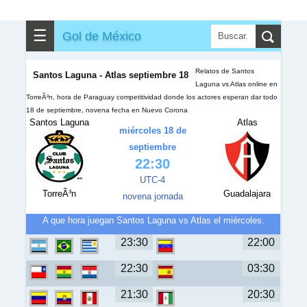
✎
▼
Otros
☰
Gol de México
Relatos de Santos
Santos Laguna - Atlas septiembre 18
Laguna vs Atlas online en
TorreÃ³n, hora de Paraguay competitividad donde los actores esperan dar todo
18 de septiembre, novena fecha en Nuevo Corona
Santos Laguna
Atlas
miércoles 18 de
septiembre
22:30
UTC-4
TorreÃ³n
Guadalajara
novena jornada
A que hora juegan Santos Laguna vs Atlas el miércoles.
23:30
22:00
22:30
03:30
21:30
20:30