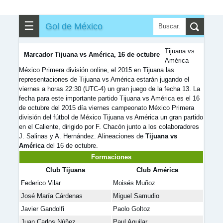
✎
▼
Otros
☰
Gol de México
Tijuana vs
Marcador Tijuana vs América, 16 de octubre
América
México Primera división online, el 2015 en Tijuana las
representaciones de Tijuana vs América estarán jugando el
viernes a horas 22:30 (UTC-4) un gran juego de la fecha 13. La
fecha para este importante partido Tijuana vs América es el 16
de octubre del 2015 día viernes campeonato México Primera
división del fútbol de México Tijuana vs América un gran partido
en el Caliente, dirigido por F. Chacón junto a los colaboradores
J. Salinas y A. Hernández. Alineaciones de
Tijuana vs
América
del 16 de octubre.
Formaciones
Club Tijuana
Club América
Federico Vilar
Moisés Muñoz
José María Cárdenas
Miguel Samudio
Javier Gandolfi
Paolo Goltoz
Juan Carlos Núñez
Paul Aguilar