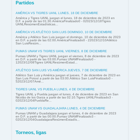
Partidos
AMÉRICA VS TIGRES UANL LUNES, 18 DE DICIEMBRE
América y Tigres UANL juegan el lunes, 18 de diciembre de 2023 en
D.F. a partir de las 01:30.AméricaFinalizado0 - 02023/12/18Tigres
UANLResúmenEstadísticas...
AMÉRICA VS ATLÉTICO SAN LUIS DOMINGO, 10 DE DICIEMBRE
América y Atlético San Luis juegan el domingo, 10 de diciembre de 2023
en D.F. a partir de las 02:00.AméricaFinalizado0 - 22023/12/10Atlético
San LuisResúm...
PUMAS UNAM VS TIGRES UANL VIERNES, 8 DE DICIEMBRE
Pumas UNAM y Tigres UANL juegan el viernes, 8 de diciembre de 2023
en D.F. a partir de las 03:00.Pumas UNAMFinalizado0 -
12023/12/08Tigres UANLResúmenEstad...
ATLÉTICO SAN LUIS VS AMÉRICA JUEVES, 7 DE DICIEMBRE
Atlético San Luis y América juegan el jueves, 7 de diciembre de 2023 en
San Luis Potosí a partir de las 03:00.Atlético San LuisFinalizado0 -
52023/12/07Amé...
TIGRES UANL VS PUEBLA LUNES, 4 DE DICIEMBRE
Tigres UANL y Puebla juegan el lunes, 4 de diciembre de 2023 en San
Nicolás de los Garza a partir de las 02:10.Tigres UANLFinalizado3 -
02023/12/04PueblaRe...
PUMAS UNAM VS GUADALAJARA LUNES, 4 DE DICIEMBRE
Pumas UNAM y Guadalajara juegan el lunes, 4 de diciembre de 2023
en D.F. a partir de las 00:00.Pumas UNAMFinalizado3 -
02023/12/04GuadalajaraResúmenEstadís...
Torneos, ligas