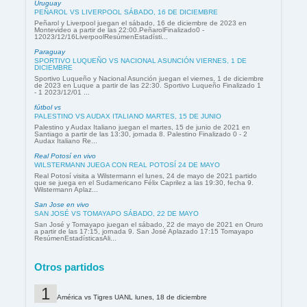
Uruguay
PEÑAROL VS LIVERPOOL SÁBADO, 16 DE DICIEMBRE
Peñarol y Liverpool juegan el sábado, 16 de diciembre de 2023 en
Montevideo a partir de las 22:00.PeñarolFinalizado0 -
12023/12/16LiverpoolResúmenEstadísti...
Paraguay
SPORTIVO LUQUEÑO VS NACIONAL ASUNCIÓN VIERNES, 1 DE
DICIEMBRE
Sportivo Luqueño y Nacional Asunción juegan el viernes, 1 de diciembre
de 2023 en Luque a partir de las 22:30. Sportivo Luqueño Finalizado 1
- 1 2023/12/01 ...
fútbol vs
PALESTINO VS AUDAX ITALIANO MARTES, 15 DE JUNIO
Palestino y Audax Italiano juegan el martes, 15 de junio de 2021 en
Santiago a partir de las 13:30, jornada 8. Palestino Finalizado 0 - 2
Audax Italiano Re...
Real Potosí en vivo
WILSTERMANN JUEGA CON REAL POTOSÍ 24 DE MAYO
Real Potosí visita a Wilstermann el lunes, 24 de mayo de 2021 partido
que se juega en el Sudamericano Félix Caprilez a las 19:30, fecha 9.
Wilstermann Aplaz...
San Jose en vivo
SAN JOSÉ VS TOMAYAPO SÁBADO, 22 DE MAYO
San José y Tomayapo juegan el sábado, 22 de mayo de 2021 en Oruro
a partir de las 17:15, jornada 9. San José Aplazado 17:15 Tomayapo
ResúmenEstadísticasAli...
Otros partidos
América vs Tigres UANL lunes, 18 de diciembre