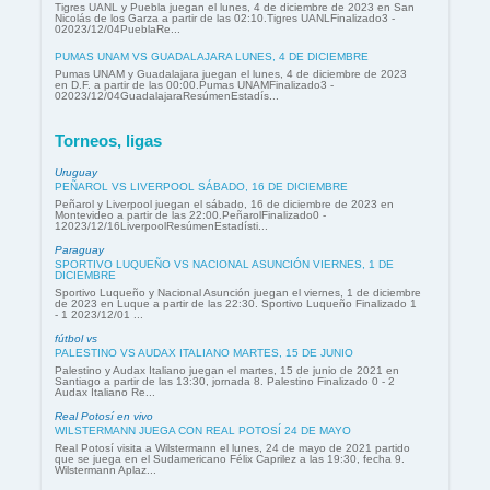
Tigres UANL y Puebla juegan el lunes, 4 de diciembre de 2023 en San
Nicolás de los Garza a partir de las 02:10.Tigres UANLFinalizado3 -
02023/12/04PueblaRe...
PUMAS UNAM VS GUADALAJARA LUNES, 4 DE DICIEMBRE
Pumas UNAM y Guadalajara juegan el lunes, 4 de diciembre de 2023
en D.F. a partir de las 00:00.Pumas UNAMFinalizado3 -
02023/12/04GuadalajaraResúmenEstadís...
Torneos, ligas
Uruguay
PEÑAROL VS LIVERPOOL SÁBADO, 16 DE DICIEMBRE
Peñarol y Liverpool juegan el sábado, 16 de diciembre de 2023 en
Montevideo a partir de las 22:00.PeñarolFinalizado0 -
12023/12/16LiverpoolResúmenEstadísti...
Paraguay
SPORTIVO LUQUEÑO VS NACIONAL ASUNCIÓN VIERNES, 1 DE
DICIEMBRE
Sportivo Luqueño y Nacional Asunción juegan el viernes, 1 de diciembre
de 2023 en Luque a partir de las 22:30. Sportivo Luqueño Finalizado 1
- 1 2023/12/01 ...
fútbol vs
PALESTINO VS AUDAX ITALIANO MARTES, 15 DE JUNIO
Palestino y Audax Italiano juegan el martes, 15 de junio de 2021 en
Santiago a partir de las 13:30, jornada 8. Palestino Finalizado 0 - 2
Audax Italiano Re...
Real Potosí en vivo
WILSTERMANN JUEGA CON REAL POTOSÍ 24 DE MAYO
Real Potosí visita a Wilstermann el lunes, 24 de mayo de 2021 partido
que se juega en el Sudamericano Félix Caprilez a las 19:30, fecha 9.
Wilstermann Aplaz...