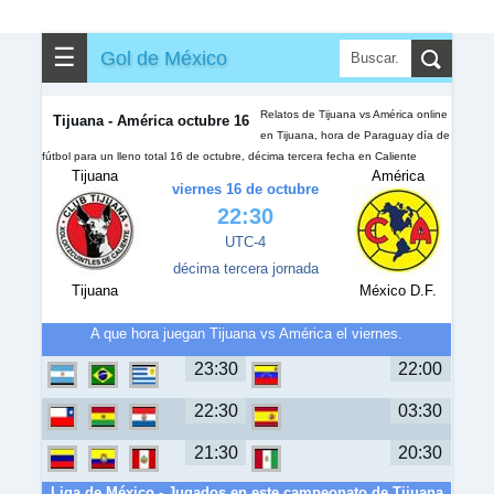
✎
▼
Otros
☰
Gol de México
Relatos de Tijuana vs América online
Tijuana - América octubre 16
en Tijuana, hora de Paraguay día de
fútbol para un lleno total 16 de octubre, décima tercera fecha en Caliente
Tijuana
América
viernes 16 de octubre
22:30
UTC-4
décima tercera jornada
Tijuana
México D.F.
A que hora juegan Tijuana vs América el viernes.
23:30
22:00
22:30
03:30
21:30
20:30
Liga de México - Jugados en este campeonato de Tijuana