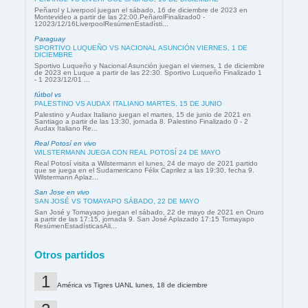
Peñarol y Liverpool juegan el sábado, 16 de diciembre de 2023 en
Montevideo a partir de las 22:00.PeñarolFinalizado0 -
12023/12/16LiverpoolResúmenEstadísti...
Paraguay
SPORTIVO LUQUEÑO VS NACIONAL ASUNCIÓN VIERNES, 1 DE
DICIEMBRE
Sportivo Luqueño y Nacional Asunción juegan el viernes, 1 de diciembre
de 2023 en Luque a partir de las 22:30. Sportivo Luqueño Finalizado 1
- 1 2023/12/01 ...
fútbol vs
PALESTINO VS AUDAX ITALIANO MARTES, 15 DE JUNIO
Palestino y Audax Italiano juegan el martes, 15 de junio de 2021 en
Santiago a partir de las 13:30, jornada 8. Palestino Finalizado 0 - 2
Audax Italiano Re...
Real Potosí en vivo
WILSTERMANN JUEGA CON REAL POTOSÍ 24 DE MAYO
Real Potosí visita a Wilstermann el lunes, 24 de mayo de 2021 partido
que se juega en el Sudamericano Félix Caprilez a las 19:30, fecha 9.
Wilstermann Aplaz...
San Jose en vivo
SAN JOSÉ VS TOMAYAPO SÁBADO, 22 DE MAYO
San José y Tomayapo juegan el sábado, 22 de mayo de 2021 en Oruro
a partir de las 17:15, jornada 9. San José Aplazado 17:15 Tomayapo
ResúmenEstadísticasAli...
Otros partidos
América vs Tigres UANL lunes, 18 de diciembre