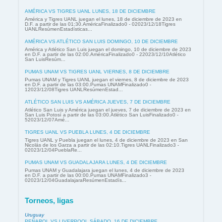
AMÉRICA VS TIGRES UANL LUNES, 18 DE DICIEMBRE
América y Tigres UANL juegan el lunes, 18 de diciembre de 2023 en
D.F. a partir de las 01:30.AméricaFinalizado0 - 02023/12/18Tigres
UANLResúmenEstadísticas...
AMÉRICA VS ATLÉTICO SAN LUIS DOMINGO, 10 DE DICIEMBRE
América y Atlético San Luis juegan el domingo, 10 de diciembre de 2023
en D.F. a partir de las 02:00.AméricaFinalizado0 - 22023/12/10Atlético
San LuisResúm...
PUMAS UNAM VS TIGRES UANL VIERNES, 8 DE DICIEMBRE
Pumas UNAM y Tigres UANL juegan el viernes, 8 de diciembre de 2023
en D.F. a partir de las 03:00.Pumas UNAMFinalizado0 -
12023/12/08Tigres UANLResúmenEstad...
ATLÉTICO SAN LUIS VS AMÉRICA JUEVES, 7 DE DICIEMBRE
Atlético San Luis y América juegan el jueves, 7 de diciembre de 2023 en
San Luis Potosí a partir de las 03:00.Atlético San LuisFinalizado0 -
52023/12/07Amé...
TIGRES UANL VS PUEBLA LUNES, 4 DE DICIEMBRE
Tigres UANL y Puebla juegan el lunes, 4 de diciembre de 2023 en San
Nicolás de los Garza a partir de las 02:10.Tigres UANLFinalizado3 -
02023/12/04PueblaRe...
PUMAS UNAM VS GUADALAJARA LUNES, 4 DE DICIEMBRE
Pumas UNAM y Guadalajara juegan el lunes, 4 de diciembre de 2023
en D.F. a partir de las 00:00.Pumas UNAMFinalizado3 -
02023/12/04GuadalajaraResúmenEstadís...
Torneos, ligas
Uruguay
PEÑAROL VS LIVERPOOL SÁBADO, 16 DE DICIEMBRE