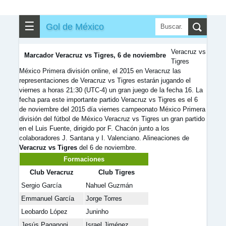
✎
▼
Otros
☰
Gol de México
Veracruz vs
Marcador Veracruz vs Tigres, 6 de noviembre
Tigres
México Primera división online, el 2015 en Veracruz las
representaciones de Veracruz vs Tigres estarán jugando el
viernes a horas 21:30 (UTC-4) un gran juego de la fecha 16. La
fecha para este importante partido Veracruz vs Tigres es el 6
de noviembre del 2015 día viernes campeonato México Primera
división del fútbol de México Veracruz vs Tigres un gran partido
en el Luis Fuente, dirigido por F. Chacón junto a los
colaboradores J. Santana y I. Valenciano. Alineaciones de
Veracruz vs Tigres
del 6 de noviembre.
Formaciones
Club Veracruz
Club Tigres
Sergio García
Nahuel Guzmán
Emmanuel García
Jorge Torres
Leobardo López
Juninho
Jesús Paganoni
Israel Jiménez