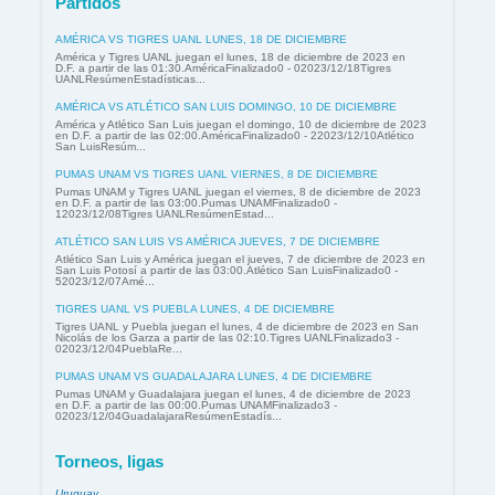
Partidos
AMÉRICA VS TIGRES UANL LUNES, 18 DE DICIEMBRE
América y Tigres UANL juegan el lunes, 18 de diciembre de 2023 en
D.F. a partir de las 01:30.AméricaFinalizado0 - 02023/12/18Tigres
UANLResúmenEstadísticas...
AMÉRICA VS ATLÉTICO SAN LUIS DOMINGO, 10 DE DICIEMBRE
América y Atlético San Luis juegan el domingo, 10 de diciembre de 2023
en D.F. a partir de las 02:00.AméricaFinalizado0 - 22023/12/10Atlético
San LuisResúm...
PUMAS UNAM VS TIGRES UANL VIERNES, 8 DE DICIEMBRE
Pumas UNAM y Tigres UANL juegan el viernes, 8 de diciembre de 2023
en D.F. a partir de las 03:00.Pumas UNAMFinalizado0 -
12023/12/08Tigres UANLResúmenEstad...
ATLÉTICO SAN LUIS VS AMÉRICA JUEVES, 7 DE DICIEMBRE
Atlético San Luis y América juegan el jueves, 7 de diciembre de 2023 en
San Luis Potosí a partir de las 03:00.Atlético San LuisFinalizado0 -
52023/12/07Amé...
TIGRES UANL VS PUEBLA LUNES, 4 DE DICIEMBRE
Tigres UANL y Puebla juegan el lunes, 4 de diciembre de 2023 en San
Nicolás de los Garza a partir de las 02:10.Tigres UANLFinalizado3 -
02023/12/04PueblaRe...
PUMAS UNAM VS GUADALAJARA LUNES, 4 DE DICIEMBRE
Pumas UNAM y Guadalajara juegan el lunes, 4 de diciembre de 2023
en D.F. a partir de las 00:00.Pumas UNAMFinalizado3 -
02023/12/04GuadalajaraResúmenEstadís...
Torneos, ligas
Uruguay