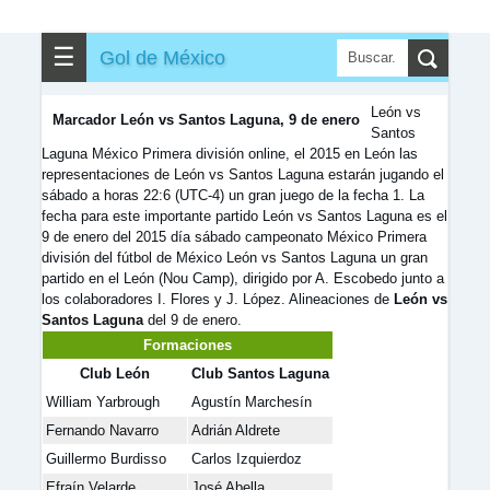
✎
▼
Otros
☰
Gol de México
León vs
Marcador León vs Santos Laguna, 9 de enero
Santos
Laguna México Primera división online, el 2015 en León las
representaciones de León vs Santos Laguna estarán jugando el
sábado a horas 22:6 (UTC-4) un gran juego de la fecha 1. La
fecha para este importante partido León vs Santos Laguna es el
9 de enero del 2015 día sábado campeonato México Primera
división del fútbol de México León vs Santos Laguna un gran
partido en el León (Nou Camp), dirigido por A. Escobedo junto a
los colaboradores I. Flores y J. López. Alineaciones de
León vs
Santos Laguna
del 9 de enero.
Formaciones
Club León
Club Santos Laguna
William Yarbrough
Agustín Marchesín
Fernando Navarro
Adrián Aldrete
Guillermo Burdisso
Carlos Izquierdoz
Efraín Velarde
José Abella