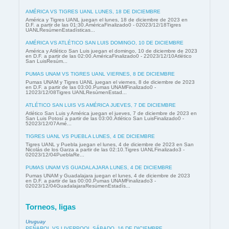
AMÉRICA VS TIGRES UANL LUNES, 18 DE DICIEMBRE
América y Tigres UANL juegan el lunes, 18 de diciembre de 2023 en
D.F. a partir de las 01:30.AméricaFinalizado0 - 02023/12/18Tigres
UANLResúmenEstadísticas...
AMÉRICA VS ATLÉTICO SAN LUIS DOMINGO, 10 DE DICIEMBRE
América y Atlético San Luis juegan el domingo, 10 de diciembre de 2023
en D.F. a partir de las 02:00.AméricaFinalizado0 - 22023/12/10Atlético
San LuisResúm...
PUMAS UNAM VS TIGRES UANL VIERNES, 8 DE DICIEMBRE
Pumas UNAM y Tigres UANL juegan el viernes, 8 de diciembre de 2023
en D.F. a partir de las 03:00.Pumas UNAMFinalizado0 -
12023/12/08Tigres UANLResúmenEstad...
ATLÉTICO SAN LUIS VS AMÉRICA JUEVES, 7 DE DICIEMBRE
Atlético San Luis y América juegan el jueves, 7 de diciembre de 2023 en
San Luis Potosí a partir de las 03:00.Atlético San LuisFinalizado0 -
52023/12/07Amé...
TIGRES UANL VS PUEBLA LUNES, 4 DE DICIEMBRE
Tigres UANL y Puebla juegan el lunes, 4 de diciembre de 2023 en San
Nicolás de los Garza a partir de las 02:10.Tigres UANLFinalizado3 -
02023/12/04PueblaRe...
PUMAS UNAM VS GUADALAJARA LUNES, 4 DE DICIEMBRE
Pumas UNAM y Guadalajara juegan el lunes, 4 de diciembre de 2023
en D.F. a partir de las 00:00.Pumas UNAMFinalizado3 -
02023/12/04GuadalajaraResúmenEstadís...
Torneos, ligas
Uruguay
PEÑAROL VS LIVERPOOL SÁBADO, 16 DE DICIEMBRE