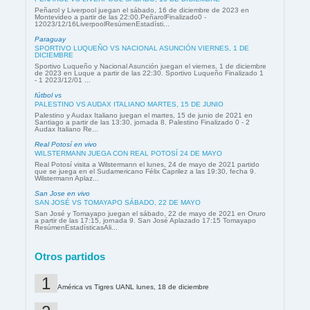
Peñarol y Liverpool juegan el sábado, 16 de diciembre de 2023 en
Montevideo a partir de las 22:00.PeñarolFinalizado0 -
12023/12/16LiverpoolResúmenEstadísti...
Paraguay
SPORTIVO LUQUEÑO VS NACIONAL ASUNCIÓN VIERNES, 1 DE
DICIEMBRE
Sportivo Luqueño y Nacional Asunción juegan el viernes, 1 de diciembre
de 2023 en Luque a partir de las 22:30. Sportivo Luqueño Finalizado 1
- 1 2023/12/01 ...
fútbol vs
PALESTINO VS AUDAX ITALIANO MARTES, 15 DE JUNIO
Palestino y Audax Italiano juegan el martes, 15 de junio de 2021 en
Santiago a partir de las 13:30, jornada 8. Palestino Finalizado 0 - 2
Audax Italiano Re...
Real Potosí en vivo
WILSTERMANN JUEGA CON REAL POTOSÍ 24 DE MAYO
Real Potosí visita a Wilstermann el lunes, 24 de mayo de 2021 partido
que se juega en el Sudamericano Félix Caprilez a las 19:30, fecha 9.
Wilstermann Aplaz...
San Jose en vivo
SAN JOSÉ VS TOMAYAPO SÁBADO, 22 DE MAYO
San José y Tomayapo juegan el sábado, 22 de mayo de 2021 en Oruro
a partir de las 17:15, jornada 9. San José Aplazado 17:15 Tomayapo
ResúmenEstadísticasAli...
Otros partidos
América vs Tigres UANL lunes, 18 de diciembre