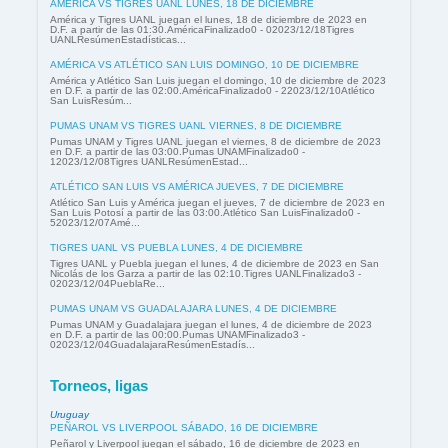
AMÉRICA VS TIGRES UANL LUNES, 18 DE DICIEMBRE
América y Tigres UANL juegan el lunes, 18 de diciembre de 2023 en
D.F. a partir de las 01:30.AméricaFinalizado0 - 02023/12/18Tigres
UANLResúmenEstadísticas...
AMÉRICA VS ATLÉTICO SAN LUIS DOMINGO, 10 DE DICIEMBRE
América y Atlético San Luis juegan el domingo, 10 de diciembre de 2023
en D.F. a partir de las 02:00.AméricaFinalizado0 - 22023/12/10Atlético
San LuisResúm...
PUMAS UNAM VS TIGRES UANL VIERNES, 8 DE DICIEMBRE
Pumas UNAM y Tigres UANL juegan el viernes, 8 de diciembre de 2023
en D.F. a partir de las 03:00.Pumas UNAMFinalizado0 -
12023/12/08Tigres UANLResúmenEstad...
ATLÉTICO SAN LUIS VS AMÉRICA JUEVES, 7 DE DICIEMBRE
Atlético San Luis y América juegan el jueves, 7 de diciembre de 2023 en
San Luis Potosí a partir de las 03:00.Atlético San LuisFinalizado0 -
52023/12/07Amé...
TIGRES UANL VS PUEBLA LUNES, 4 DE DICIEMBRE
Tigres UANL y Puebla juegan el lunes, 4 de diciembre de 2023 en San
Nicolás de los Garza a partir de las 02:10.Tigres UANLFinalizado3 -
02023/12/04PueblaRe...
PUMAS UNAM VS GUADALAJARA LUNES, 4 DE DICIEMBRE
Pumas UNAM y Guadalajara juegan el lunes, 4 de diciembre de 2023
en D.F. a partir de las 00:00.Pumas UNAMFinalizado3 -
02023/12/04GuadalajaraResúmenEstadís...
Torneos, ligas
Uruguay
PEÑAROL VS LIVERPOOL SÁBADO, 16 DE DICIEMBRE
Peñarol y Liverpool juegan el sábado, 16 de diciembre de 2023 en