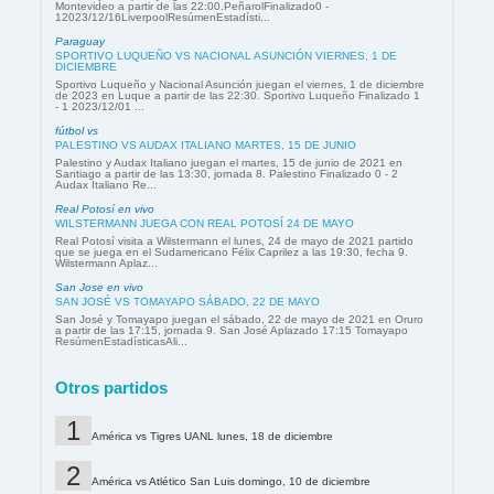
Montevideo a partir de las 22:00.PeñarolFinalizado0 -
12023/12/16LiverpoolResúmenEstadísti...
Paraguay
SPORTIVO LUQUEÑO VS NACIONAL ASUNCIÓN VIERNES, 1 DE
DICIEMBRE
Sportivo Luqueño y Nacional Asunción juegan el viernes, 1 de diciembre
de 2023 en Luque a partir de las 22:30. Sportivo Luqueño Finalizado 1
- 1 2023/12/01 ...
fútbol vs
PALESTINO VS AUDAX ITALIANO MARTES, 15 DE JUNIO
Palestino y Audax Italiano juegan el martes, 15 de junio de 2021 en
Santiago a partir de las 13:30, jornada 8. Palestino Finalizado 0 - 2
Audax Italiano Re...
Real Potosí en vivo
WILSTERMANN JUEGA CON REAL POTOSÍ 24 DE MAYO
Real Potosí visita a Wilstermann el lunes, 24 de mayo de 2021 partido
que se juega en el Sudamericano Félix Caprilez a las 19:30, fecha 9.
Wilstermann Aplaz...
San Jose en vivo
SAN JOSÉ VS TOMAYAPO SÁBADO, 22 DE MAYO
San José y Tomayapo juegan el sábado, 22 de mayo de 2021 en Oruro
a partir de las 17:15, jornada 9. San José Aplazado 17:15 Tomayapo
ResúmenEstadísticasAli...
Otros partidos
América vs Tigres UANL lunes, 18 de diciembre
América vs Atlético San Luis domingo, 10 de diciembre