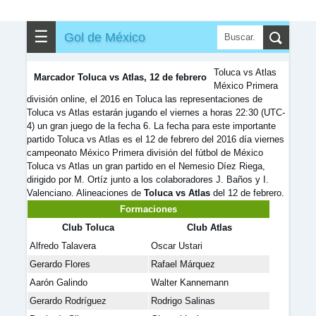
✎
▼
Otros
☰
Gol de México
Toluca vs Atlas
Marcador Toluca vs Atlas, 12 de febrero
México Primera
división online, el 2016 en Toluca las representaciones de
Toluca vs Atlas estarán jugando el viernes a horas 22:30 (UTC-
4) un gran juego de la fecha 6. La fecha para este importante
partido Toluca vs Atlas es el 12 de febrero del 2016 día viernes
campeonato México Primera división del fútbol de México
Toluca vs Atlas un gran partido en el Nemesio Díez Riega,
dirigido por M. Ortíz junto a los colaboradores J. Baños y I.
Valenciano. Alineaciones de
Toluca vs Atlas
del 12 de febrero.
Formaciones
Club Toluca
Club Atlas
Alfredo Talavera
Oscar Ustari
Gerardo Flores
Rafael Márquez
Aarón Galindo
Walter Kannemann
Gerardo Rodríguez
Rodrigo Salinas