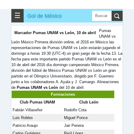
✎
▼
Otros
☰
Gol de México
Pumas
Marcador Pumas UNAM vs León, 10 de abril
UNAM vs
León México Primera división online, el 2016 en México las
representaciones de Pumas UNAM vs León estarán jugando el
domingo a horas 19:30 (UTC-4) un gran juego de la fecha 13. La
fecha para este importante partido Pumas UNAM vs León es el
10 de abril del 2016 día domingo campeonato México Primera
división del fútbol de México
Pumas UNAM vs León un gran
partido en el Olimpico Universitario, dirigido por F. Guerrero
junto a los colaboradores A. Ayala y J. Camargo. Alineaciones
de
Pumas UNAM vs León
del 10 de abril.
Formaciones
Club Pumas UNAM
Club León
Fabián Villaseñor
Rodolfo Cota
Luis Robles
Miguel Ponce
Patricio Araujo
Jair Pereira
Carlos Gutiérrez
Raúl López