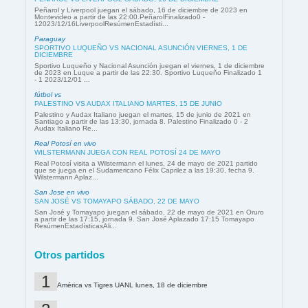
Peñarol y Liverpool juegan el sábado, 16 de diciembre de 2023 en
Montevideo a partir de las 22:00.PeñarolFinalizado0 -
12023/12/16LiverpoolResúmenEstadísti...
Paraguay
SPORTIVO LUQUEÑO VS NACIONAL ASUNCIÓN VIERNES, 1 DE
DICIEMBRE
Sportivo Luqueño y Nacional Asunción juegan el viernes, 1 de diciembre
de 2023 en Luque a partir de las 22:30. Sportivo Luqueño Finalizado 1
- 1 2023/12/01 ...
fútbol vs
PALESTINO VS AUDAX ITALIANO MARTES, 15 DE JUNIO
Palestino y Audax Italiano juegan el martes, 15 de junio de 2021 en
Santiago a partir de las 13:30, jornada 8. Palestino Finalizado 0 - 2
Audax Italiano Re...
Real Potosí en vivo
WILSTERMANN JUEGA CON REAL POTOSÍ 24 DE MAYO
Real Potosí visita a Wilstermann el lunes, 24 de mayo de 2021 partido
que se juega en el Sudamericano Félix Caprilez a las 19:30, fecha 9.
Wilstermann Aplaz...
San Jose en vivo
SAN JOSÉ VS TOMAYAPO SÁBADO, 22 DE MAYO
San José y Tomayapo juegan el sábado, 22 de mayo de 2021 en Oruro
a partir de las 17:15, jornada 9. San José Aplazado 17:15 Tomayapo
ResúmenEstadísticasAli...
Otros partidos
América vs Tigres UANL lunes, 18 de diciembre