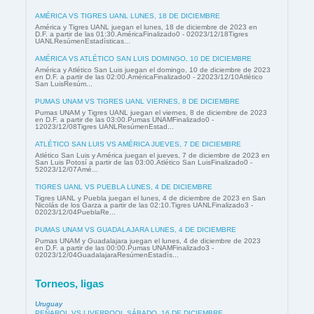
AMÉRICA VS TIGRES UANL LUNES, 18 DE DICIEMBRE
América y Tigres UANL juegan el lunes, 18 de diciembre de 2023 en
D.F. a partir de las 01:30.AméricaFinalizado0 - 02023/12/18Tigres
UANLResúmenEstadísticas...
AMÉRICA VS ATLÉTICO SAN LUIS DOMINGO, 10 DE DICIEMBRE
América y Atlético San Luis juegan el domingo, 10 de diciembre de 2023
en D.F. a partir de las 02:00.AméricaFinalizado0 - 22023/12/10Atlético
San LuisResúm...
PUMAS UNAM VS TIGRES UANL VIERNES, 8 DE DICIEMBRE
Pumas UNAM y Tigres UANL juegan el viernes, 8 de diciembre de 2023
en D.F. a partir de las 03:00.Pumas UNAMFinalizado0 -
12023/12/08Tigres UANLResúmenEstad...
ATLÉTICO SAN LUIS VS AMÉRICA JUEVES, 7 DE DICIEMBRE
Atlético San Luis y América juegan el jueves, 7 de diciembre de 2023 en
San Luis Potosí a partir de las 03:00.Atlético San LuisFinalizado0 -
52023/12/07Amé...
TIGRES UANL VS PUEBLA LUNES, 4 DE DICIEMBRE
Tigres UANL y Puebla juegan el lunes, 4 de diciembre de 2023 en San
Nicolás de los Garza a partir de las 02:10.Tigres UANLFinalizado3 -
02023/12/04PueblaRe...
PUMAS UNAM VS GUADALAJARA LUNES, 4 DE DICIEMBRE
Pumas UNAM y Guadalajara juegan el lunes, 4 de diciembre de 2023
en D.F. a partir de las 00:00.Pumas UNAMFinalizado3 -
02023/12/04GuadalajaraResúmenEstadís...
Torneos, ligas
Uruguay
PEÑAROL VS LIVERPOOL SÁBADO, 16 DE DICIEMBRE