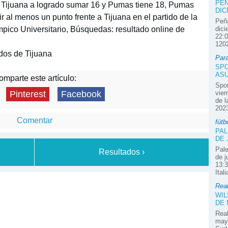
PEÑ
 Tijuana a logrado sumar 16 y Pumas tiene 18, Pumas
DIC
r al menos un punto frente a Tijuana en el partido de la
Peña
mpico Universitario, Búsquedas: resultado online de
dici
22:0
1202
os de Tijuana
Par
SPO
ASU
mparte este artículo:
Spor
vier
Pinterest
Facebook
de l
2023
Comentar
fútb
PAL
DE 
Pale
Resultados ›
de j
13:3
Ital
Real
WIL
DE
Real
mayo