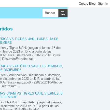
▼
▼
▼
rtidos
RICA VS TIGRES UANL LUNES, 18 DE
IEMBRE
ica y Tigres UANL juegan el lunes, 18 de
embre de 2023 en D.F. a partir de las
0.AméricaFinalizado0 - 02023/12/18Tigres
LResúmenEstadísticas...
RICA VS ATLÉTICO SAN LUIS DOMINGO,
DE DICIEMBRE
ica y Atlético San Luis juegan el domingo,
e diciembre de 2023 en D.F. a partir de las
0.AméricaFinalizado0 - 22023/12/10Atlético
 LuisResúm...
AS UNAM VS TIGRES UANL VIERNES, 8
DICIEMBRE
as UNAM y Tigres UANL juegan el viernes,
 diciembre de 2023 en D.F. a partir de las
00.Pumas UNAMFinalizado0 -