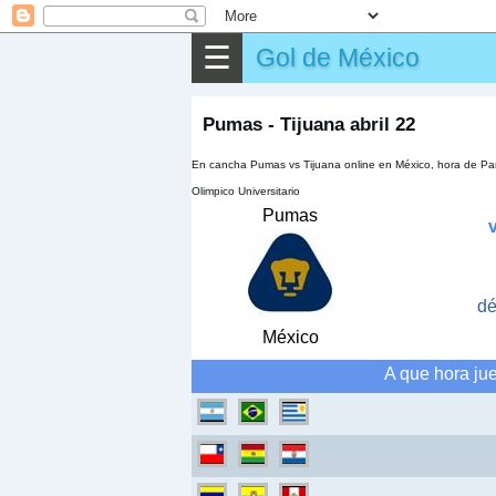
⌕
Buscar
☰
Gol de México
▶
Partido
✎
Otros
Pumas - Tijuana abril 22
En cancha Pumas vs Tijuana online en México, hora de Para
Olimpico Universitario
Pumas
dé
México
A que hora ju