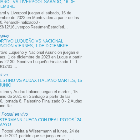
AROL VS LIVERPOOL SÁBADO, 16 DE
IEMBRE
rol y Liverpool juegan el sábado, 16 de
embre de 2023 en Montevideo a partir de las
0.PeñarolFinalizado0 -
3/12/16LiverpoolResúmenEstadísti...
aguay
RTIVO LUQUEÑO VS NACIONAL
NCIÓN VIERNES, 1 DE DICIEMBRE
tivo Luqueño y Nacional Asunción juegan el
nes, 1 de diciembre de 2023 en Luque a partir
as 22:30. Sportivo Luqueño Finalizado 1 - 1
/12/01 ...
ol vs
ESTINO VS AUDAX ITALIANO MARTES, 15
JUNIO
stino y Audax Italiano juegan el martes, 15
unio de 2021 en Santiago a partir de las
0, jornada 8. Palestino Finalizado 0 - 2 Audax
iano Re...
 Potosí en vivo
STERMANN JUEGA CON REAL POTOSÍ 24
 MAYO
 Potosí visita a Wilstermann el lunes, 24 de
 de 2021 partido que se juega en el