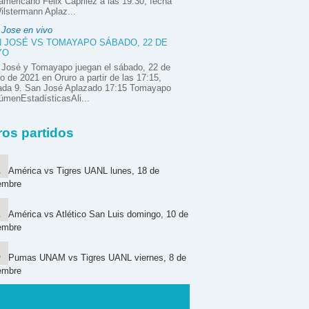
mericano Félix Caprilez a las 19:30, fecha
ilstermann Aplaz...
 Jose en vivo
 JOSÉ VS TOMAYAPO SÁBADO, 22 DE
YO
 José y Tomayapo juegan el sábado, 22 de
 de 2021 en Oruro a partir de las 17:15,
nada 9. San José Aplazado 17:15 Tomayapo
menEstadísticasAli...
ros partidos
América vs Tigres UANL lunes, 18 de
embre
América vs Atlético San Luis domingo, 10 de
embre
Pumas UNAM vs Tigres UANL viernes, 8 de
embre