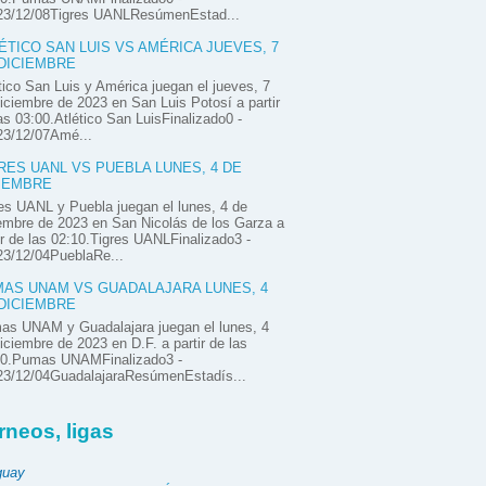
23/12/08Tigres UANLResúmenEstad...
ÉTICO SAN LUIS VS AMÉRICA JUEVES, 7
DICIEMBRE
tico San Luis y América juegan el jueves, 7
iciembre de 2023 en San Luis Potosí a partir
as 03:00.Atlético San LuisFinalizado0 -
23/12/07Amé...
RES UANL VS PUEBLA LUNES, 4 DE
IEMBRE
es UANL y Puebla juegan el lunes, 4 de
embre de 2023 en San Nicolás de los Garza a
ir de las 02:10.Tigres UANLFinalizado3 -
23/12/04PueblaRe...
AS UNAM VS GUADALAJARA LUNES, 4
DICIEMBRE
as UNAM y Guadalajara juegan el lunes, 4
iciembre de 2023 en D.F. a partir de las
00.Pumas UNAMFinalizado3 -
23/12/04GuadalajaraResúmenEstadís...
rneos, ligas
guay