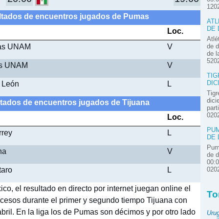
120
ultados de encuentros jugados de Pumas
ATL
DE 
Loc.
Atlé
mas UNAM
V
de d
de l
520
as UNAM
V
TIG
 León
L
DIC
Tigr
dici
ltados de encuentros jugados de Tijuana
part
020
Loc.
PUM
rrey
L
DE 
Pum
na
V
de d
00:
taro
L
020
o, el resultado en directo por internet juegan online el
To
 sucesos durante el primer y segundo tiempo Tijuana con
bril. En la liga los de Pumas son décimos y por otro lado
Uru