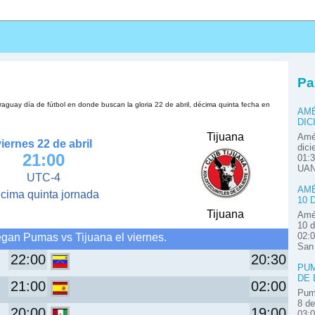
s
Pa
guay día de fútbol en donde buscan la gloria 22 de abril, décima quinta fecha en
AMÉ
DIC
Tijuana
Amér
viernes 22 de abril
dici
21:00
01:3
UAN
UTC-4
AMÉ
cima quinta jornada
10 
Tijuana
Amér
10 d
egan Pumas vs Tijuana el viernes.
02:0
San
22:00
20:30
PUM
DE 
21:00
02:00
Pum
8 de
20:00
19:00
03: