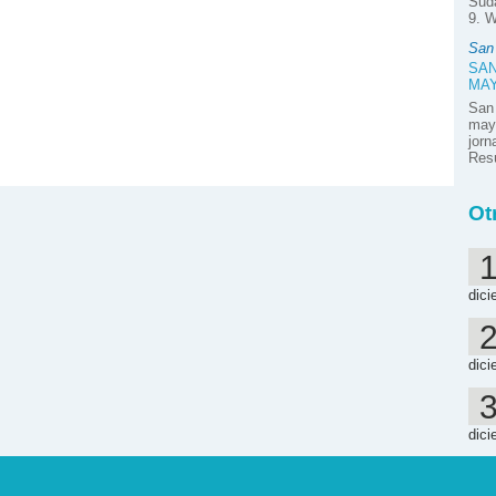
Suda
9. W
San
SAN
MA
San
mayo
jor
Resú
Ot
dici
dici
dici