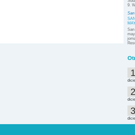
Suda
9. W
San
SAN
MA
San
mayo
jor
Resú
Ot
dici
dici
dici