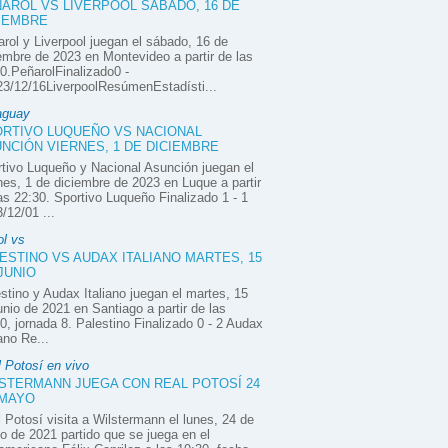
AROL VS LIVERPOOL SÁBADO, 16 DE
IEMBRE
rol y Liverpool juegan el sábado, 16 de
embre de 2023 en Montevideo a partir de las
0.PeñarolFinalizado0 -
3/12/16LiverpoolResúmenEstadísti...
aguay
RTIVO LUQUEÑO VS NACIONAL
NCIÓN VIERNES, 1 DE DICIEMBRE
tivo Luqueño y Nacional Asunción juegan el
nes, 1 de diciembre de 2023 en Luque a partir
as 22:30. Sportivo Luqueño Finalizado 1 - 1
/12/01 ...
ol vs
ESTINO VS AUDAX ITALIANO MARTES, 15
JUNIO
stino y Audax Italiano juegan el martes, 15
unio de 2021 en Santiago a partir de las
0, jornada 8. Palestino Finalizado 0 - 2 Audax
iano Re...
 Potosí en vivo
STERMANN JUEGA CON REAL POTOSÍ 24
 MAYO
 Potosí visita a Wilstermann el lunes, 24 de
 de 2021 partido que se juega en el