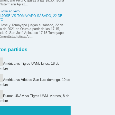
mericano Félix Caprilez a las 19:30, fecha
ilstermann Aplaz...
 Jose en vivo
 JOSÉ VS TOMAYAPO SÁBADO, 22 DE
YO
 José y Tomayapo juegan el sábado, 22 de
 de 2021 en Oruro a partir de las 17:15,
nada 9. San José Aplazado 17:15 Tomayapo
menEstadísticasAli...
ros partidos
América vs Tigres UANL lunes, 18 de
embre
América vs Atlético San Luis domingo, 10 de
embre
Pumas UNAM vs Tigres UANL viernes, 8 de
embre