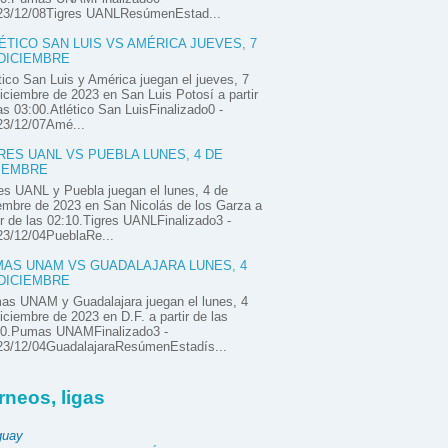
23/12/08Tigres UANLResúmenEstad...
ÉTICO SAN LUIS VS AMÉRICA JUEVES, 7
DICIEMBRE
tico San Luis y América juegan el jueves, 7
iciembre de 2023 en San Luis Potosí a partir
as 03:00.Atlético San LuisFinalizado0 -
23/12/07Amé...
RES UANL VS PUEBLA LUNES, 4 DE
IEMBRE
es UANL y Puebla juegan el lunes, 4 de
embre de 2023 en San Nicolás de los Garza a
ir de las 02:10.Tigres UANLFinalizado3 -
23/12/04PueblaRe...
AS UNAM VS GUADALAJARA LUNES, 4
DICIEMBRE
as UNAM y Guadalajara juegan el lunes, 4
iciembre de 2023 en D.F. a partir de las
00.Pumas UNAMFinalizado3 -
23/12/04GuadalajaraResúmenEstadís...
rneos, ligas
guay