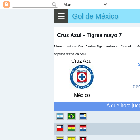
⌕
Buscar
☰
Gol de México
▶
Partido
✎
Otros
Cruz Azul - Tigres mayo 7
Minuto a minuto Cruz Azul vs Tigres online en Ciudad de Mé
septima fecha en Azul
Cruz Azul
dé
México
A que hora jue