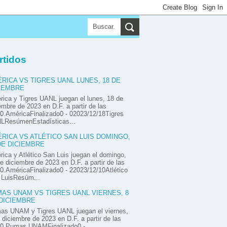
▼
▼
▼
rtidos
RICA VS TIGRES UANL LUNES, 18 DE
IEMBRE
ica y Tigres UANL juegan el lunes, 18 de
embre de 2023 en D.F. a partir de las
0.AméricaFinalizado0 - 02023/12/18Tigres
LResúmenEstadísticas...
RICA VS ATLÉTICO SAN LUIS DOMINGO,
DE DICIEMBRE
ica y Atlético San Luis juegan el domingo,
e diciembre de 2023 en D.F. a partir de las
0.AméricaFinalizado0 - 22023/12/10Atlético
 LuisResúm...
AS UNAM VS TIGRES UANL VIERNES, 8
DICIEMBRE
as UNAM y Tigres UANL juegan el viernes,
 diciembre de 2023 en D.F. a partir de las
00.Pumas UNAMFinalizado0 -