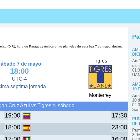
s
Pa
xico (D.F.), hora de Paraguay enlace entre planteles de esta liga 7 de mayo, décima
AMÉ
DIC
Tigres
Amér
sábado 7 de mayo
dici
18:00
01:3
UAN
UTC-4
AMÉ
cima septima jornada
10 
Monterrey
Amér
10 d
gan Cruz Azul vs Tigres el sábado.
02:0
San
19:00
17:30
PUM
DE 
18:00
23:00
Pum
8 de
17:00
16:00
03: