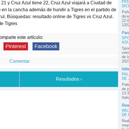
PEÑ
21 y Cruz Azul tiene 22, Cruz Azul viajará a Ciudad de
DIC
to en la cancha además de hundir a Tigres en el partido de
Peña
zul, Búsquedas: resultado online de Tigres vs Cruz Azul.
dici
22:0
de Tigres
1202
Par
mparte este artículo:
SPO
ASU
Pinterest
Facebook
Spor
vier
de l
Comentar
2023
fútb
PAL
DE 
Resultados ›
Pale
de j
13:3
Ital
Real
WIL
DE
Real
mayo