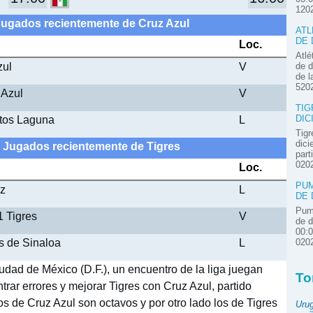
120
Jugados recientemente de Cruz Azul
ATL
DE 
Loc.
Atlé
zul
V
de d
de l
520
 Azul
V
TIG
ntos Laguna
L
DIC
Tigr
dici
- Jugados recientemente de Tigres
part
020
Loc.
PUM
uz
L
DE 
Pum
1 Tigres
V
de d
00:
s de Sinaloa
L
020
udad de México (D.F.), un encuentro de la liga juegan
To
trar errores y mejorar Tigres con Cruz Azul, partido
os de Cruz Azul son octavos y por otro lado los de Tigres
Uru