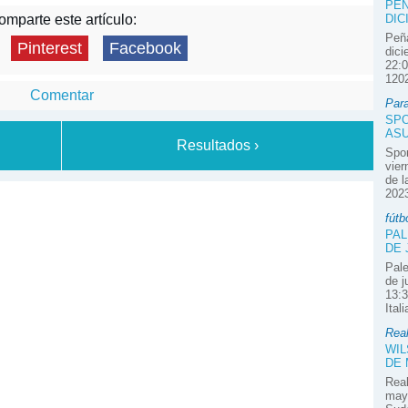
PEÑ
DIC
mparte este artículo:
Peña
Pinterest
Facebook
dici
22:0
1202
Comentar
Par
SPO
ASU
Resultados ›
Spor
vier
de l
2023
fútb
PAL
DE 
Pale
de j
13:3
Ital
Real
WIL
DE
Real
mayo