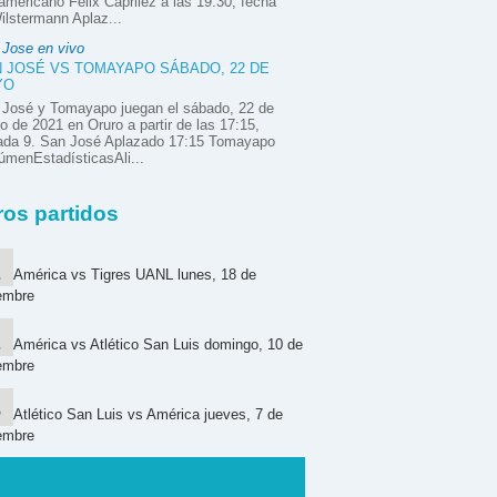
mericano Félix Caprilez a las 19:30, fecha
ilstermann Aplaz...
 Jose en vivo
 JOSÉ VS TOMAYAPO SÁBADO, 22 DE
YO
 José y Tomayapo juegan el sábado, 22 de
 de 2021 en Oruro a partir de las 17:15,
nada 9. San José Aplazado 17:15 Tomayapo
menEstadísticasAli...
ros partidos
América vs Tigres UANL lunes, 18 de
embre
América vs Atlético San Luis domingo, 10 de
embre
Atlético San Luis vs América jueves, 7 de
embre