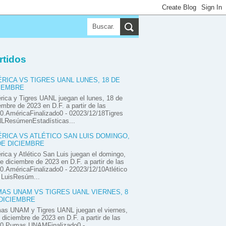
▼
▼
▼
rtidos
RICA VS TIGRES UANL LUNES, 18 DE
IEMBRE
ica y Tigres UANL juegan el lunes, 18 de
embre de 2023 en D.F. a partir de las
0.AméricaFinalizado0 - 02023/12/18Tigres
LResúmenEstadísticas...
RICA VS ATLÉTICO SAN LUIS DOMINGO,
DE DICIEMBRE
ica y Atlético San Luis juegan el domingo,
e diciembre de 2023 en D.F. a partir de las
0.AméricaFinalizado0 - 22023/12/10Atlético
 LuisResúm...
AS UNAM VS TIGRES UANL VIERNES, 8
DICIEMBRE
as UNAM y Tigres UANL juegan el viernes,
 diciembre de 2023 en D.F. a partir de las
00.Pumas UNAMFinalizado0 -