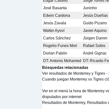
Edgar Castillo
Jorge Torres Ni
José Basanta
Juninho
Edwin Cardona
Jesús Dueñas
Jesús Zavala
Guido Pizarro
Walter Ayoví
Javier Aquino
Carlos Sánchez
Jürgen Damm
Rogelio Funes Mori
Rafael Sobis
Dorlan Pabón
André Gignac
DT: Antonio Mohamed
DT: Ricardo Fer
Búsquedas relacionadas
Ver resultados de Monterrey y Tigres -
Cuando juegan Monterrey vs Tigres clá
Ver en el menú la hora de Monterrey vs
disputados por internet
Resultados de Monterrey, Resultados 