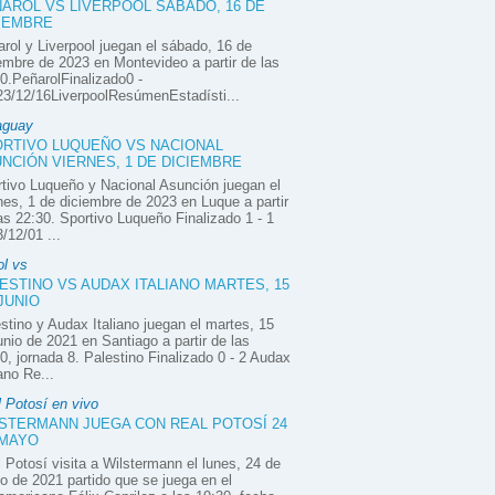
AROL VS LIVERPOOL SÁBADO, 16 DE
IEMBRE
rol y Liverpool juegan el sábado, 16 de
embre de 2023 en Montevideo a partir de las
0.PeñarolFinalizado0 -
3/12/16LiverpoolResúmenEstadísti...
aguay
RTIVO LUQUEÑO VS NACIONAL
NCIÓN VIERNES, 1 DE DICIEMBRE
tivo Luqueño y Nacional Asunción juegan el
nes, 1 de diciembre de 2023 en Luque a partir
as 22:30. Sportivo Luqueño Finalizado 1 - 1
/12/01 ...
ol vs
ESTINO VS AUDAX ITALIANO MARTES, 15
JUNIO
stino y Audax Italiano juegan el martes, 15
unio de 2021 en Santiago a partir de las
0, jornada 8. Palestino Finalizado 0 - 2 Audax
iano Re...
 Potosí en vivo
STERMANN JUEGA CON REAL POTOSÍ 24
 MAYO
 Potosí visita a Wilstermann el lunes, 24 de
 de 2021 partido que se juega en el