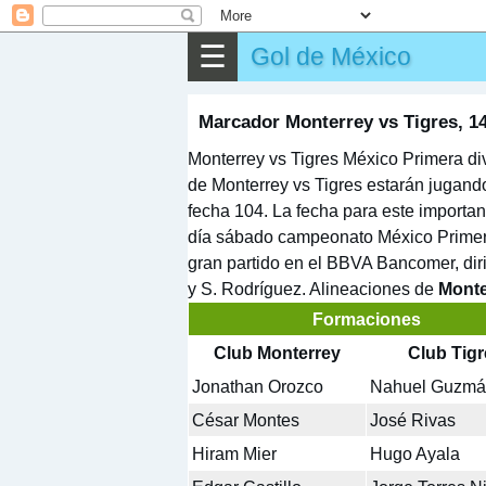
⌕
Buscar
☰
Gol de México
▶
Partido
✎
Otros
Marcador Monterrey vs Tigres, 1
Monterrey vs Tigres México Primera di
de Monterrey vs Tigres estarán jugand
fecha 104. La fecha para este importan
día sábado campeonato México Primera
gran partido en el BBVA Bancomer, diri
y S. Rodríguez. Alineaciones de
Monte
Formaciones
Club Monterrey
Club Tigr
Jonathan Orozco
Nahuel Guzm
César Montes
José Rivas
Hiram Mier
Hugo Ayala