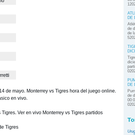
lo
120
ATL
DE 
Atlé
de d
de l
520
TIG
DIC
Tigr
dici
part
020
retti
PUM
DE 
 14 de mayo. Monterrey vs Tigres hora del juego online.
Pum
de d
sico en vivo.
00:
020
 Tigres. Ver en vivo Monterrey vs Tigres partidos
To
de Tigres
Uru