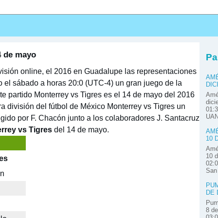
s
4 de mayo
Pa
visión online, el 2016 en Guadalupe las representaciones
AMÉ
o el sábado a horas 20:0 (UTC-4) un gran juego de la
DIC
te partido Monterrey vs Tigres es el 14 de mayo del 2016
Amér
dici
 división del fútbol de México
Monterrey vs Tigres un
01:3
UAN
gido por F. Chacón junto a los colaboradores J. Santacruz
rrey vs Tigres
del 14 de mayo.
AMÉ
10 
Amér
10 d
es
02:0
San
án
PUM
DE 
Pum
8 de
03: