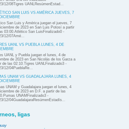
23/12/08Tigres UANLResúmenEstad...
ÉTICO SAN LUIS VS AMÉRICA JUEVES, 7
DICIEMBRE
tico San Luis y América juegan el jueves, 7
iciembre de 2023 en San Luis Potosí a partir
as 03:00.Atlético San LuisFinalizado0 -
23/12/07Amé...
RES UANL VS PUEBLA LUNES, 4 DE
IEMBRE
es UANL y Puebla juegan el lunes, 4 de
embre de 2023 en San Nicolás de los Garza a
ir de las 02:10.Tigres UANLFinalizado3 -
23/12/04PueblaRe...
AS UNAM VS GUADALAJARA LUNES, 4
DICIEMBRE
as UNAM y Guadalajara juegan el lunes, 4
iciembre de 2023 en D.F. a partir de las
00.Pumas UNAMFinalizado3 -
23/12/04GuadalajaraResúmenEstadís...
rneos, ligas
guay