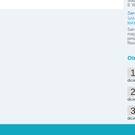
Suda
9. W
San
SAN
MA
San
mayo
jor
Resú
Ot
dici
dici
dici