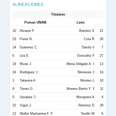
ALINEACIONES
Titulares
Pumas UNAM
León
10
Alvarez F.
Barreiro S.
21
23
Freire N.
Cota R.
30
14
Gutierrez C.
Davila V.
7
6
Lira E.
Gonzalez F.
27
19
Rivas J.
Mena Delgado A. I.
13
16
Rodriguez J.
Meneses J.
16
1
Talavera A.
Montes L.
10
8
Torres G.
Moreno Berrio Y. Y.
11
5
Vasquez J.
Mosquera A.
4
22
Vigon J.
Ramirez D.
28
12
Waller Martiarena F. F.
Tesillo W.
6