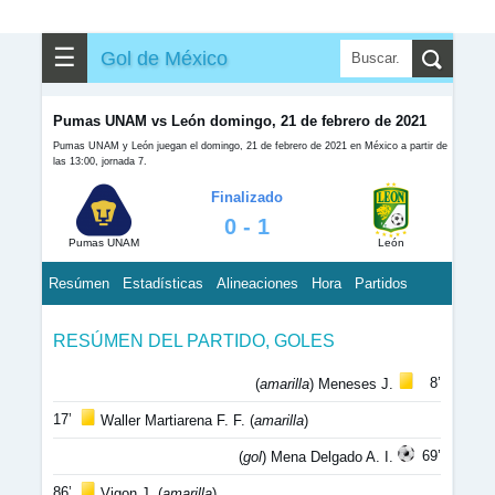
☰
Gol de México
Pumas UNAM vs León domingo, 21 de febrero de 2021
Pumas UNAM y León juegan el domingo, 21 de febrero de 2021 en México a partir de
las 13:00, jornada 7.
Finalizado
0 - 1
Pumas UNAM
León
Resúmen
Estadísticas
Alineaciones
Hora
Partidos
RESÚMEN DEL PARTIDO, GOLES
8’
(
amarilla
) Meneses J.
17’
Waller Martiarena F. F. (
amarilla
)
69’
(
gol
) Mena Delgado A. I.
86’
Vigon J. (
amarilla
)