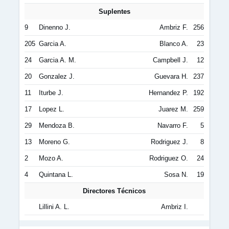
Suplentes
9
Dinenno J.
Ambriz F.
256
205
Garcia A.
Blanco A.
23
24
Garcia A. M.
Campbell J.
12
20
Gonzalez J.
Guevara H.
237
11
Iturbe J.
Hernandez P.
192
17
Lopez L.
Juarez M.
259
29
Mendoza B.
Navarro F.
5
13
Moreno G.
Rodriguez J.
8
2
Mozo A.
Rodriguez O.
24
4
Quintana L.
Sosa N.
19
Directores Técnicos
Lillini A. L.
Ambriz I.