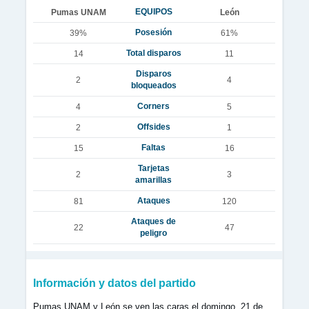
EQUIPOS
Pumas UNAM
León
Posesión
39%
61%
Total disparos
14
11
Disparos
2
4
bloqueados
Corners
4
5
Offsides
2
1
Faltas
15
16
Tarjetas
2
3
amarillas
Ataques
81
120
Ataques de
22
47
peligro
Información y datos del partido
Pumas UNAM y León se ven las caras el domingo, 21 de