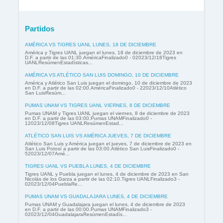
Partidos
AMÉRICA VS TIGRES UANL LUNES, 18 DE DICIEMBRE
América y Tigres UANL juegan el lunes, 18 de diciembre de 2023 en
D.F. a partir de las 01:30.AméricaFinalizado0 - 02023/12/18Tigres
UANLResúmenEstadísticas...
AMÉRICA VS ATLÉTICO SAN LUIS DOMINGO, 10 DE DICIEMBRE
América y Atlético San Luis juegan el domingo, 10 de diciembre de 2023
en D.F. a partir de las 02:00.AméricaFinalizado0 - 22023/12/10Atlético
San LuisResúm...
PUMAS UNAM VS TIGRES UANL VIERNES, 8 DE DICIEMBRE
Pumas UNAM y Tigres UANL juegan el viernes, 8 de diciembre de 2023
en D.F. a partir de las 03:00.Pumas UNAMFinalizado0 -
12023/12/08Tigres UANLResúmenEstad...
ATLÉTICO SAN LUIS VS AMÉRICA JUEVES, 7 DE DICIEMBRE
Atlético San Luis y América juegan el jueves, 7 de diciembre de 2023 en
San Luis Potosí a partir de las 03:00.Atlético San LuisFinalizado0 -
52023/12/07Amé...
TIGRES UANL VS PUEBLA LUNES, 4 DE DICIEMBRE
Tigres UANL y Puebla juegan el lunes, 4 de diciembre de 2023 en San
Nicolás de los Garza a partir de las 02:10.Tigres UANLFinalizado3 -
02023/12/04PueblaRe...
PUMAS UNAM VS GUADALAJARA LUNES, 4 DE DICIEMBRE
Pumas UNAM y Guadalajara juegan el lunes, 4 de diciembre de 2023
en D.F. a partir de las 00:00.Pumas UNAMFinalizado3 -
02023/12/04GuadalajaraResúmenEstadís...