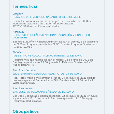
Torneos, ligas
Uruguay
PEÑAROL VS LIVERPOOL SÁBADO, 16 DE DICIEMBRE
Peñarol y Liverpool juegan el sábado, 16 de diciembre de 2023 en
Montevideo a partir de las 22:00.PeñarolFinalizado0 -
12023/12/16LiverpoolResúmenEstadísti...
Paraguay
SPORTIVO LUQUEÑO VS NACIONAL ASUNCIÓN VIERNES, 1 DE
DICIEMBRE
Sportivo Luqueño y Nacional Asunción juegan el viernes, 1 de diciembre
de 2023 en Luque a partir de las 22:30. Sportivo Luqueño Finalizado 1
- 1 2023/12/01 ...
fútbol vs
PALESTINO VS AUDAX ITALIANO MARTES, 15 DE JUNIO
Palestino y Audax Italiano juegan el martes, 15 de junio de 2021 en
Santiago a partir de las 13:30, jornada 8. Palestino Finalizado 0 - 2
Audax Italiano Re...
Real Potosí en vivo
WILSTERMANN JUEGA CON REAL POTOSÍ 24 DE MAYO
Real Potosí visita a Wilstermann el lunes, 24 de mayo de 2021 partido
que se juega en el Sudamericano Félix Caprilez a las 19:30, fecha 9.
Wilstermann Aplaz...
San Jose en vivo
SAN JOSÉ VS TOMAYAPO SÁBADO, 22 DE MAYO
San José y Tomayapo juegan el sábado, 22 de mayo de 2021 en Oruro
a partir de las 17:15, jornada 9. San José Aplazado 17:15 Tomayapo
ResúmenEstadísticasAli...
Otros partidos