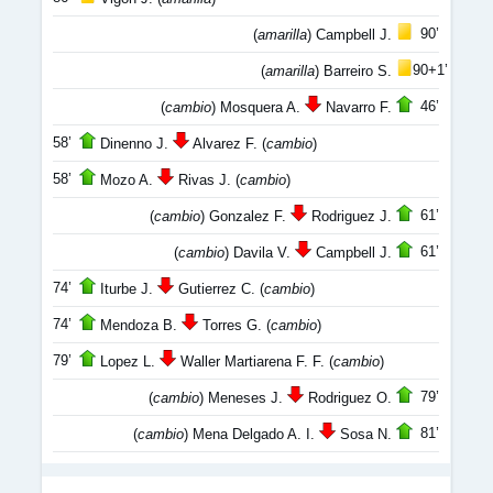
90’
(
amarilla
) Campbell J.
90+1’
(
amarilla
) Barreiro S.
46’
(
cambio
) Mosquera A.
Navarro F.
58’
Dinenno J.
Alvarez F. (
cambio
)
58’
Mozo A.
Rivas J. (
cambio
)
61’
(
cambio
) Gonzalez F.
Rodriguez J.
61’
(
cambio
) Davila V.
Campbell J.
74’
Iturbe J.
Gutierrez C. (
cambio
)
74’
Mendoza B.
Torres G. (
cambio
)
79’
Lopez L.
Waller Martiarena F. F. (
cambio
)
79’
(
cambio
) Meneses J.
Rodriguez O.
81’
(
cambio
) Mena Delgado A. I.
Sosa N.