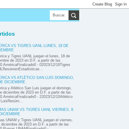
▼
▼
▼
rtidos
RICA VS TIGRES UANL LUNES, 18 DE
IEMBRE
ica y Tigres UANL juegan el lunes, 18 de
embre de 2023 en D.F. a partir de las
0.AméricaFinalizado0 - 02023/12/18Tigres
LResúmenEstadísticas...
RICA VS ATLÉTICO SAN LUIS DOMINGO,
DE DICIEMBRE
ica y Atlético San Luis juegan el domingo,
e diciembre de 2023 en D.F. a partir de las
0.AméricaFinalizado0 - 22023/12/10Atlético
 LuisResúm...
AS UNAM VS TIGRES UANL VIERNES, 8
DICIEMBRE
as UNAM y Tigres UANL juegan el viernes,
 diciembre de 2023 en D.F. a partir de las
00.Pumas UNAMFinalizado0 -