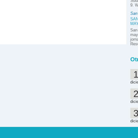
Suda
9. W
San
SAN
MA
San
mayo
jor
Resú
Ot
dici
dici
dici