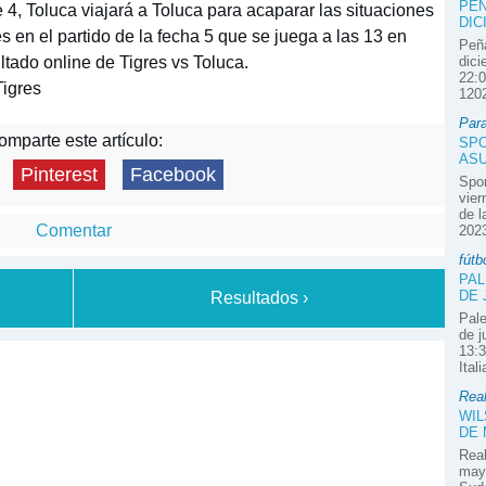
PEÑ
 4, Toluca viajará a Toluca para acaparar las situaciones
DIC
s en el partido de la fecha 5 que se juega a las 13 en
Peña
ado online de Tigres vs Toluca.
dici
22:0
Tigres
1202
Par
mparte este artículo:
SPO
ASU
Pinterest
Facebook
Spor
vier
de l
Comentar
2023
fútb
PAL
DE 
Resultados ›
Pale
de j
13:3
Ital
Real
WIL
DE
Real
mayo