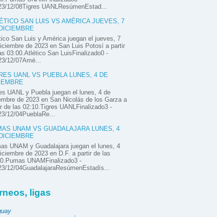
23/12/08Tigres UANLResúmenEstad...
ÉTICO SAN LUIS VS AMÉRICA JUEVES, 7
DICIEMBRE
tico San Luis y América juegan el jueves, 7
iciembre de 2023 en San Luis Potosí a partir
as 03:00.Atlético San LuisFinalizado0 -
23/12/07Amé...
RES UANL VS PUEBLA LUNES, 4 DE
IEMBRE
es UANL y Puebla juegan el lunes, 4 de
embre de 2023 en San Nicolás de los Garza a
ir de las 02:10.Tigres UANLFinalizado3 -
23/12/04PueblaRe...
AS UNAM VS GUADALAJARA LUNES, 4
DICIEMBRE
as UNAM y Guadalajara juegan el lunes, 4
iciembre de 2023 en D.F. a partir de las
00.Pumas UNAMFinalizado3 -
23/12/04GuadalajaraResúmenEstadís...
rneos, ligas
guay