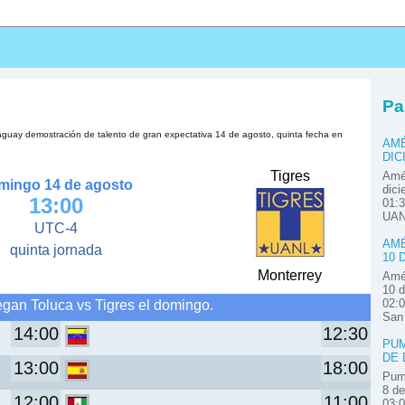
s
Pa
raguay demostración de talento de gran expectativa 14 de agosto, quinta fecha en
AMÉ
DIC
Tigres
Amér
mingo 14 de agosto
dici
13:00
01:3
UAN
UTC-4
AMÉ
quinta jornada
10 
Monterrey
Amér
10 d
egan Toluca vs Tigres el domingo.
02:0
San
14:00
12:30
PUM
DE 
13:00
18:00
Pum
8 de
12:00
11:00
03: