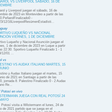
AROL VS LIVERPOOL SÁBADO, 16 DE
IEMBRE
rol y Liverpool juegan el sábado, 16 de
embre de 2023 en Montevideo a partir de las
0.PeñarolFinalizado0 -
3/12/16LiverpoolResúmenEstadísti...
aguay
RTIVO LUQUEÑO VS NACIONAL
NCIÓN VIERNES, 1 DE DICIEMBRE
tivo Luqueño y Nacional Asunción juegan el
nes, 1 de diciembre de 2023 en Luque a partir
as 22:30. Sportivo Luqueño Finalizado 1 - 1
/12/01 ...
ol vs
ESTINO VS AUDAX ITALIANO MARTES, 15
JUNIO
stino y Audax Italiano juegan el martes, 15
unio de 2021 en Santiago a partir de las
0, jornada 8. Palestino Finalizado 0 - 2 Audax
iano Re...
 Potosí en vivo
STERMANN JUEGA CON REAL POTOSÍ 24
 MAYO
 Potosí visita a Wilstermann el lunes, 24 de
 de 2021 partido que se juega en el