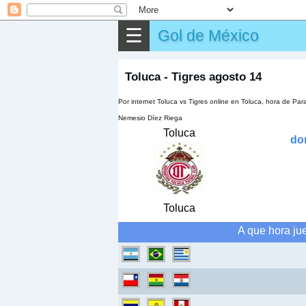
⌕
Buscar
☰
Gol de México
▶
Partido
✎
Otros
Toluca - Tigres agosto 14
Por internet Toluca vs Tigres online en Toluca, hora de Pa
Nemesio Díez Riega
Toluca
do
Toluca
A que hora ju