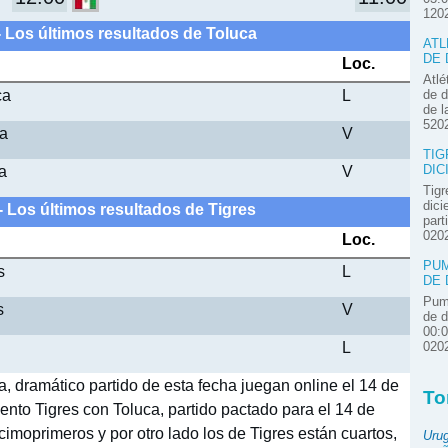
120
- Los últimos resultados de Toluca
ATL
DE 
Loc.
Atlé
ca
L
de d
de l
520
ca
V
TIG
a
V
DIC
Tigr
dici
- Los últimos resultados de Tigres
part
020
Loc.
PUM
s
L
DE 
Pum
s
V
de d
00:
L
020
a, dramático partido de esta fecha juegan online el 14 de
To
iento Tigres con Toluca, partido pactado para el 14 de
cimoprimeros y por otro lado los de Tigres están cuartos,
Uru