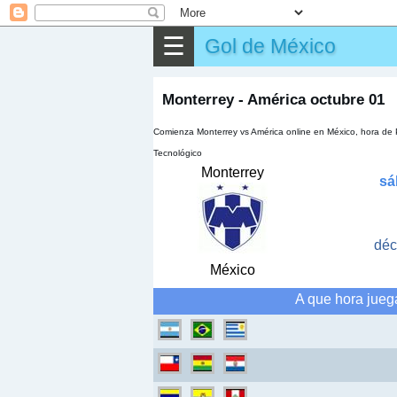
⌕
Buscar
☰
Gol de México
▶
Partido
✎
Otros
Monterrey - América octubre 01
Comienza Monterrey vs América online en México, hora d
Tecnológico
Monterrey
sá
déc
México
A que hora jueg