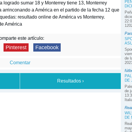
PEÑ
 a logrado sumar 18 y Monterrey tiene 13, Monterrey
DIC
va arrinconando a América en el partido de la fecha 12 que
Peña
squedas: resultado online de América vs Monterrey.
dici
22:0
de América
1202
Par
mparte este artículo:
SPO
ASU
Pinterest
Facebook
Spor
vier
de l
Comentar
2023
fútb
PAL
DE 
Resultados ›
Pale
de j
13:3
Ital
Real
WIL
DE
Real
mayo