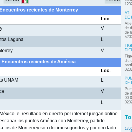
120
 Encuentros recientes de Monterrey
ATL
DE 
Loc.
Atlé
ey
V
de d
de l
520
ntos Laguna
L
TIG
terrey
V
DIC
Tigr
dici
- Encuentros recientes de América
part
020
Loc.
PUM
mas UNAM
L
DE 
Pum
ca
V
de d
00:
L
020
éxico, el resultado en directo por internet juegan online
To
r escapar los puntos América con Monterrey, partido
iga los de Monterrey son decimosegundos y por otro lado
Uru