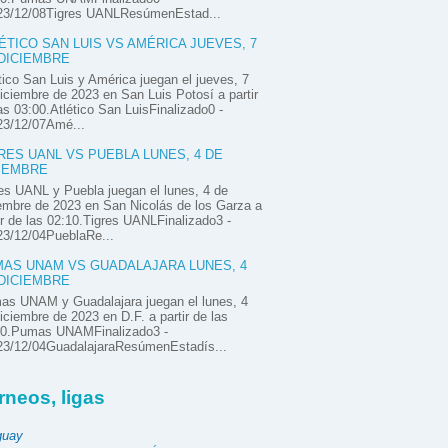
23/12/08Tigres UANLResúmenEstad...
ÉTICO SAN LUIS VS AMÉRICA JUEVES, 7
DICIEMBRE
tico San Luis y América juegan el jueves, 7
iciembre de 2023 en San Luis Potosí a partir
as 03:00.Atlético San LuisFinalizado0 -
23/12/07Amé...
RES UANL VS PUEBLA LUNES, 4 DE
IEMBRE
es UANL y Puebla juegan el lunes, 4 de
embre de 2023 en San Nicolás de los Garza a
ir de las 02:10.Tigres UANLFinalizado3 -
23/12/04PueblaRe...
AS UNAM VS GUADALAJARA LUNES, 4
DICIEMBRE
as UNAM y Guadalajara juegan el lunes, 4
iciembre de 2023 en D.F. a partir de las
00.Pumas UNAMFinalizado3 -
23/12/04GuadalajaraResúmenEstadís...
rneos, ligas
guay