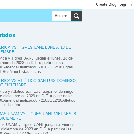
▼
▼
▼
rtidos
RICA VS TIGRES UANL LUNES, 18 DE
IEMBRE
ica y Tigres UANL juegan el lunes, 18 de
embre de 2023 en D.F. a partir de las
0.AméricaFinalizado0 - 02023/12/18Tigres
LResúmenEstadísticas...
RICA VS ATLÉTICO SAN LUIS DOMINGO,
DE DICIEMBRE
ica y Atlético San Luis juegan el domingo,
e diciembre de 2023 en D.F. a partir de las
0.AméricaFinalizado0 - 22023/12/10Atlético
 LuisResúm...
AS UNAM VS TIGRES UANL VIERNES, 8
DICIEMBRE
as UNAM y Tigres UANL juegan el viernes,
 diciembre de 2023 en D.F. a partir de las
00.Pumas UNAMFinalizado0 -