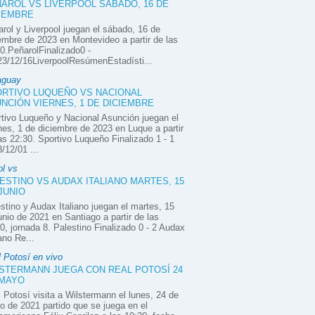
AROL VS LIVERPOOL SÁBADO, 16 DE
IEMBRE
rol y Liverpool juegan el sábado, 16 de
embre de 2023 en Montevideo a partir de las
0.PeñarolFinalizado0 -
3/12/16LiverpoolResúmenEstadísti...
aguay
RTIVO LUQUEÑO VS NACIONAL
NCIÓN VIERNES, 1 DE DICIEMBRE
tivo Luqueño y Nacional Asunción juegan el
nes, 1 de diciembre de 2023 en Luque a partir
as 22:30. Sportivo Luqueño Finalizado 1 - 1
/12/01 ...
ol vs
ESTINO VS AUDAX ITALIANO MARTES, 15
JUNIO
stino y Audax Italiano juegan el martes, 15
unio de 2021 en Santiago a partir de las
0, jornada 8. Palestino Finalizado 0 - 2 Audax
iano Re...
 Potosí en vivo
STERMANN JUEGA CON REAL POTOSÍ 24
 MAYO
 Potosí visita a Wilstermann el lunes, 24 de
 de 2021 partido que se juega en el