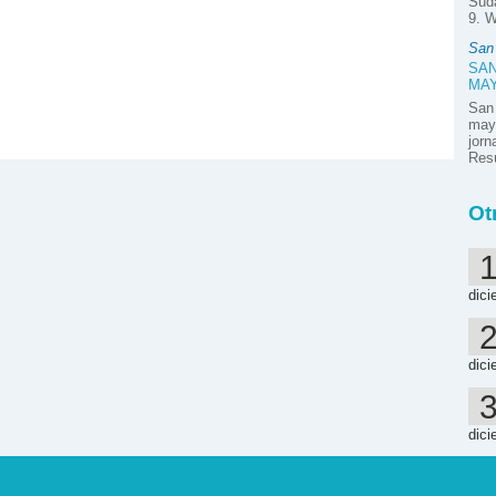
Suda
9. W
San
SAN
MA
San
mayo
jor
Resú
Ot
dici
dici
dici