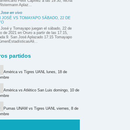
mericano Félix Caprilez a las 19:30, fecha
ilstermann Aplaz...
 Jose en vivo
 JOSÉ VS TOMAYAPO SÁBADO, 22 DE
YO
 José y Tomayapo juegan el sábado, 22 de
 de 2021 en Oruro a partir de las 17:15,
nada 9. San José Aplazado 17:15 Tomayapo
menEstadísticasAli...
ros partidos
América vs Tigres UANL lunes, 18 de
embre
América vs Atlético San Luis domingo, 10 de
embre
Pumas UNAM vs Tigres UANL viernes, 8 de
embre