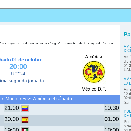
s
Pa
e Paraguay semana donde se cruzará fuego 01 de octubre, décima segunda fecha en
AMÉ
DIC
América
Amér
bado 01 de octubre
dici
20:00
01:3
UAN
UTC-4
AMÉ
ima segunda jornada
10 
México D.F.
Amér
10 d
an Monterrey vs América el sábado.
02:0
San
21:00
19:30
PUM
DE 
20:00
01:00
Pum
8 de
19:00
18:00
03: