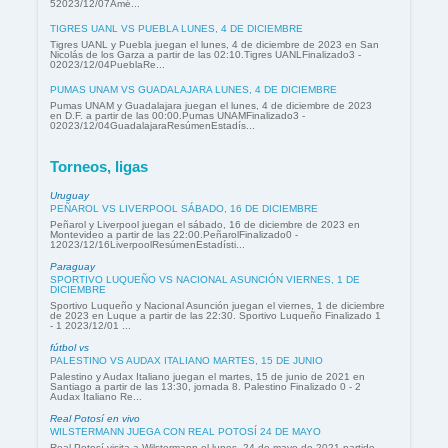
52023/12/07Amé...
TIGRES UANL VS PUEBLA LUNES, 4 DE DICIEMBRE
Tigres UANL y Puebla juegan el lunes, 4 de diciembre de 2023 en San
Nicolás de los Garza a partir de las 02:10.Tigres UANLFinalizado3 -
02023/12/04PueblaRe...
PUMAS UNAM VS GUADALAJARA LUNES, 4 DE DICIEMBRE
Pumas UNAM y Guadalajara juegan el lunes, 4 de diciembre de 2023
en D.F. a partir de las 00:00.Pumas UNAMFinalizado3 -
02023/12/04GuadalajaraResúmenEstadís...
Torneos, ligas
Uruguay
PEÑAROL VS LIVERPOOL SÁBADO, 16 DE DICIEMBRE
Peñarol y Liverpool juegan el sábado, 16 de diciembre de 2023 en
Montevideo a partir de las 22:00.PeñarolFinalizado0 -
12023/12/16LiverpoolResúmenEstadísti...
Paraguay
SPORTIVO LUQUEÑO VS NACIONAL ASUNCIÓN VIERNES, 1 DE
DICIEMBRE
Sportivo Luqueño y Nacional Asunción juegan el viernes, 1 de diciembre
de 2023 en Luque a partir de las 22:30. Sportivo Luqueño Finalizado 1
- 1 2023/12/01 ...
fútbol vs
PALESTINO VS AUDAX ITALIANO MARTES, 15 DE JUNIO
Palestino y Audax Italiano juegan el martes, 15 de junio de 2021 en
Santiago a partir de las 13:30, jornada 8. Palestino Finalizado 0 - 2
Audax Italiano Re...
Real Potosí en vivo
WILSTERMANN JUEGA CON REAL POTOSÍ 24 DE MAYO
Real Potosí visita a Wilstermann el lunes, 24 de mayo de 2021 partido