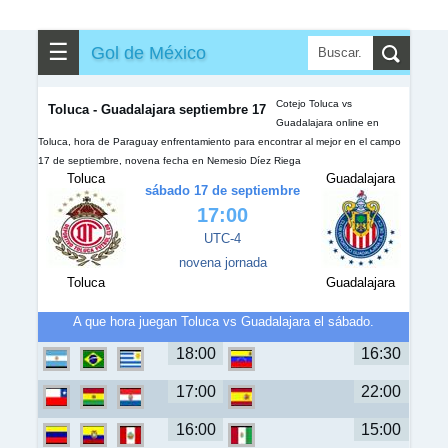
✎
▼
Otros
☰
Gol de México
Cotejo Toluca vs
Toluca - Guadalajara septiembre 17
Guadalajara online en
Toluca, hora de Paraguay enfrentamiento para encontrar al mejor en el campo
17 de septiembre, novena fecha en Nemesio Díez Riega
Toluca
Guadalajara
sábado 17 de septiembre
17:00
UTC-4
novena jornada
Toluca
Guadalajara
A que hora juegan Toluca vs Guadalajara el sábado.
18:00
16:30
17:00
22:00
16:00
15:00