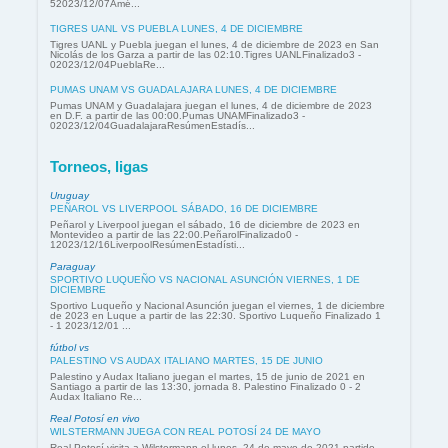
52023/12/07Amé...
TIGRES UANL VS PUEBLA LUNES, 4 DE DICIEMBRE
Tigres UANL y Puebla juegan el lunes, 4 de diciembre de 2023 en San
Nicolás de los Garza a partir de las 02:10.Tigres UANLFinalizado3 -
02023/12/04PueblaRe...
PUMAS UNAM VS GUADALAJARA LUNES, 4 DE DICIEMBRE
Pumas UNAM y Guadalajara juegan el lunes, 4 de diciembre de 2023
en D.F. a partir de las 00:00.Pumas UNAMFinalizado3 -
02023/12/04GuadalajaraResúmenEstadís...
Torneos, ligas
Uruguay
PEÑAROL VS LIVERPOOL SÁBADO, 16 DE DICIEMBRE
Peñarol y Liverpool juegan el sábado, 16 de diciembre de 2023 en
Montevideo a partir de las 22:00.PeñarolFinalizado0 -
12023/12/16LiverpoolResúmenEstadísti...
Paraguay
SPORTIVO LUQUEÑO VS NACIONAL ASUNCIÓN VIERNES, 1 DE
DICIEMBRE
Sportivo Luqueño y Nacional Asunción juegan el viernes, 1 de diciembre
de 2023 en Luque a partir de las 22:30. Sportivo Luqueño Finalizado 1
- 1 2023/12/01 ...
fútbol vs
PALESTINO VS AUDAX ITALIANO MARTES, 15 DE JUNIO
Palestino y Audax Italiano juegan el martes, 15 de junio de 2021 en
Santiago a partir de las 13:30, jornada 8. Palestino Finalizado 0 - 2
Audax Italiano Re...
Real Potosí en vivo
WILSTERMANN JUEGA CON REAL POTOSÍ 24 DE MAYO
Real Potosí visita a Wilstermann el lunes, 24 de mayo de 2021 partido