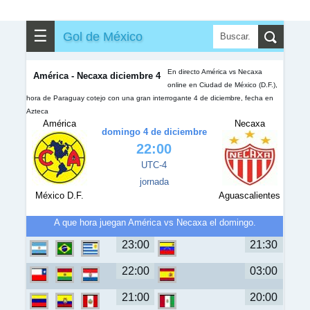
✎
▼
Otros
☰
Gol de México
En directo América vs Necaxa
América - Necaxa diciembre 4
online en Ciudad de México (D.F.),
hora de Paraguay cotejo con una gran interrogante 4 de diciembre, fecha en
Azteca
América
Necaxa
domingo 4 de diciembre
22:00
UTC-4
jornada
México D.F.
Aguascalientes
A que hora juegan América vs Necaxa el domingo.
23:00
21:30
22:00
03:00
21:00
20:00