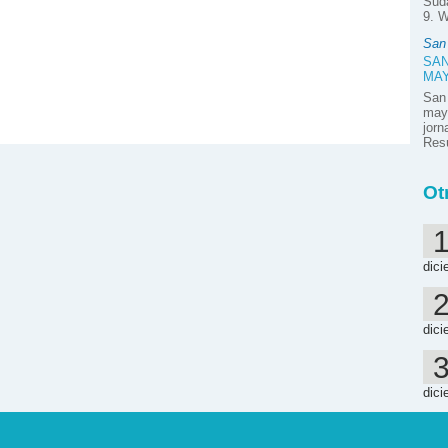
Suda
9. W
San
SAN
MA
San
mayo
jor
Resú
Ot
dici
dici
dici