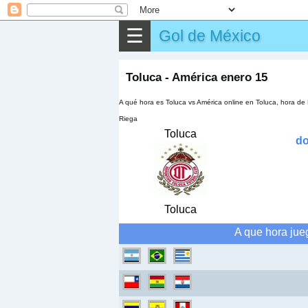
⌕
Buscar
☰
Gol de México
▶
Partido
✎
Otros
Toluca - América enero 15
A qué hora es Toluca vs América online en Toluca, hora 
Riega
Toluca
do
Toluca
A que hora jue