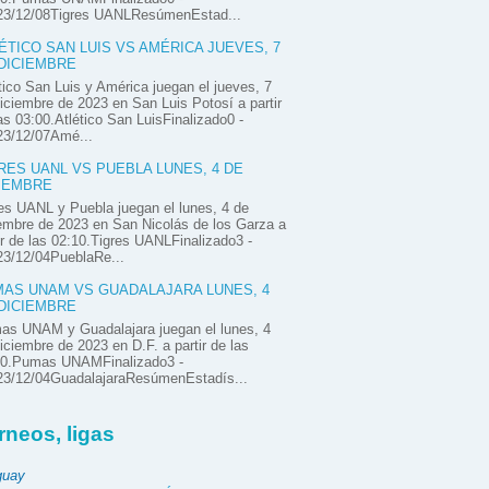
23/12/08Tigres UANLResúmenEstad...
ÉTICO SAN LUIS VS AMÉRICA JUEVES, 7
DICIEMBRE
tico San Luis y América juegan el jueves, 7
iciembre de 2023 en San Luis Potosí a partir
as 03:00.Atlético San LuisFinalizado0 -
23/12/07Amé...
RES UANL VS PUEBLA LUNES, 4 DE
IEMBRE
es UANL y Puebla juegan el lunes, 4 de
embre de 2023 en San Nicolás de los Garza a
ir de las 02:10.Tigres UANLFinalizado3 -
23/12/04PueblaRe...
AS UNAM VS GUADALAJARA LUNES, 4
DICIEMBRE
as UNAM y Guadalajara juegan el lunes, 4
iciembre de 2023 en D.F. a partir de las
00.Pumas UNAMFinalizado3 -
23/12/04GuadalajaraResúmenEstadís...
rneos, ligas
guay