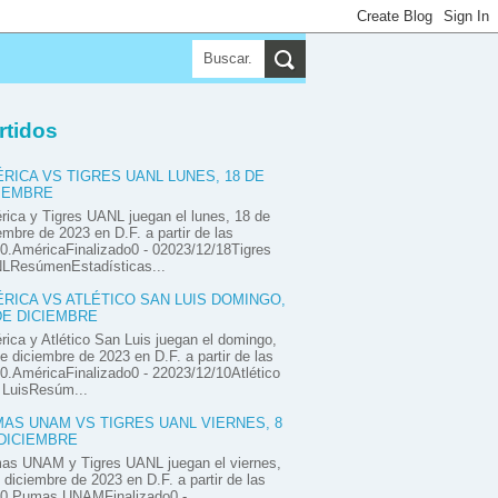
▼
▼
▼
rtidos
RICA VS TIGRES UANL LUNES, 18 DE
IEMBRE
ica y Tigres UANL juegan el lunes, 18 de
embre de 2023 en D.F. a partir de las
0.AméricaFinalizado0 - 02023/12/18Tigres
LResúmenEstadísticas...
RICA VS ATLÉTICO SAN LUIS DOMINGO,
DE DICIEMBRE
ica y Atlético San Luis juegan el domingo,
e diciembre de 2023 en D.F. a partir de las
0.AméricaFinalizado0 - 22023/12/10Atlético
 LuisResúm...
AS UNAM VS TIGRES UANL VIERNES, 8
DICIEMBRE
as UNAM y Tigres UANL juegan el viernes,
 diciembre de 2023 en D.F. a partir de las
00.Pumas UNAMFinalizado0 -