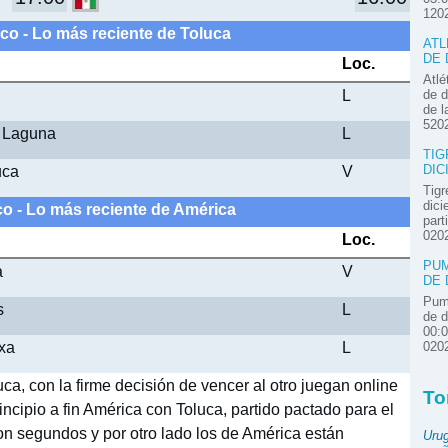
120
co - Lo más reciente de Toluca
ATL
DE 
Loc.
Atlé
L
de d
de l
520
s Laguna
L
TIG
uca
V
DIC
Tigr
dici
co - Lo más reciente de América
part
020
Loc.
PUM
a
V
DE 
Pum
s
L
de d
00:
xa
L
020
ca, con la firme decisión de vencer al otro juegan online
To
rincipio a fin América con Toluca, partido pactado para el
son segundos y por otro lado los de América están
Uru