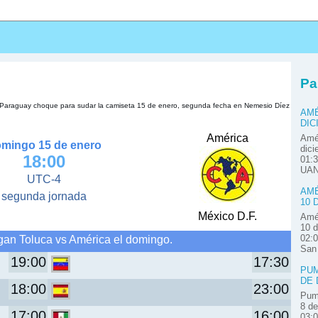
s
Pa
de Paraguay choque para sudar la camiseta 15 de enero, segunda fecha en Nemesio Díez
AMÉ
DIC
América
Amér
mingo 15 de enero
dici
18:00
01:3
UAN
UTC-4
AMÉ
segunda jornada
10 
México D.F.
Amér
10 d
gan Toluca vs América el domingo.
02:0
San
19:00
17:30
PUM
DE 
18:00
23:00
Pum
8 de
17:00
16:00
03: