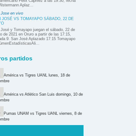
mericano Félix Caprilez a las 19:30, fecha
ilstermann Aplaz...
 Jose en vivo
 JOSÉ VS TOMAYAPO SÁBADO, 22 DE
YO
 José y Tomayapo juegan el sábado, 22 de
 de 2021 en Oruro a partir de las 17:15,
nada 9. San José Aplazado 17:15 Tomayapo
menEstadísticasAli...
ros partidos
América vs Tigres UANL lunes, 18 de
embre
América vs Atlético San Luis domingo, 10 de
embre
Pumas UNAM vs Tigres UANL viernes, 8 de
embre