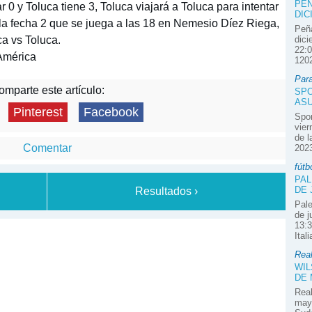
PEÑ
0 y Toluca tiene 3, Toluca viajará a Toluca para intentar
DIC
 la fecha 2 que se juega a las 18 en Nemesio Díez Riega,
Peña
a vs Toluca.
dici
22:0
América
1202
Par
mparte este artículo:
SPO
ASU
Pinterest
Facebook
Spor
vier
de l
Comentar
2023
fútb
PAL
DE 
Resultados ›
Pale
de j
13:3
Ital
Real
WIL
DE
Real
mayo