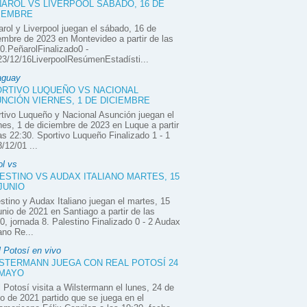
AROL VS LIVERPOOL SÁBADO, 16 DE
IEMBRE
rol y Liverpool juegan el sábado, 16 de
embre de 2023 en Montevideo a partir de las
0.PeñarolFinalizado0 -
3/12/16LiverpoolResúmenEstadísti...
aguay
RTIVO LUQUEÑO VS NACIONAL
NCIÓN VIERNES, 1 DE DICIEMBRE
tivo Luqueño y Nacional Asunción juegan el
nes, 1 de diciembre de 2023 en Luque a partir
as 22:30. Sportivo Luqueño Finalizado 1 - 1
/12/01 ...
ol vs
ESTINO VS AUDAX ITALIANO MARTES, 15
JUNIO
stino y Audax Italiano juegan el martes, 15
unio de 2021 en Santiago a partir de las
0, jornada 8. Palestino Finalizado 0 - 2 Audax
iano Re...
 Potosí en vivo
STERMANN JUEGA CON REAL POTOSÍ 24
 MAYO
 Potosí visita a Wilstermann el lunes, 24 de
 de 2021 partido que se juega en el