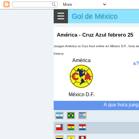
⌕
Buscar
☰
Gol de México
▶
Partido
América - Cruz Azul febrero 25
✎
Otros
Juegan América vs Cruz Azul online en México D.F., hora 
Azteca
América
s?
México D.F.
A que hora jueg