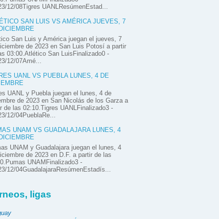
23/12/08Tigres UANLResúmenEstad...
ÉTICO SAN LUIS VS AMÉRICA JUEVES, 7
DICIEMBRE
tico San Luis y América juegan el jueves, 7
iciembre de 2023 en San Luis Potosí a partir
as 03:00.Atlético San LuisFinalizado0 -
23/12/07Amé...
RES UANL VS PUEBLA LUNES, 4 DE
IEMBRE
es UANL y Puebla juegan el lunes, 4 de
embre de 2023 en San Nicolás de los Garza a
ir de las 02:10.Tigres UANLFinalizado3 -
23/12/04PueblaRe...
AS UNAM VS GUADALAJARA LUNES, 4
DICIEMBRE
as UNAM y Guadalajara juegan el lunes, 4
iciembre de 2023 en D.F. a partir de las
00.Pumas UNAMFinalizado3 -
23/12/04GuadalajaraResúmenEstadís...
rneos, ligas
guay