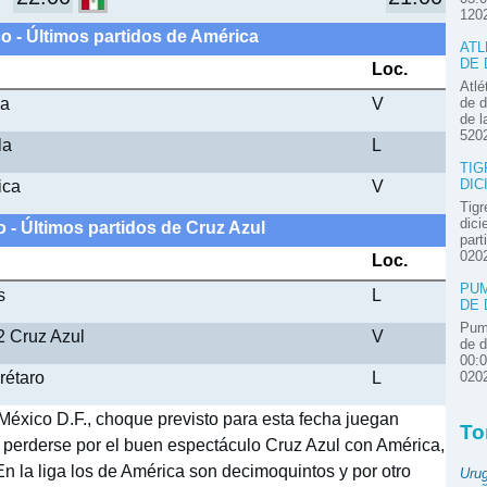
120
o - Últimos partidos de América
ATL
DE 
Loc.
Atlé
ca
V
de d
de l
520
la
L
TIG
ica
V
DIC
Tigr
dici
 - Últimos partidos de Cruz Azul
part
020
Loc.
PUM
s
L
DE 
Pum
2 Cruz Azul
V
de d
00:
rétaro
L
020
México D.F., choque previsto para esta fecha juegan
To
no perderse por el buen espectáculo Cruz Azul con América,
En la liga los de América son decimoquintos y por otro
Uru