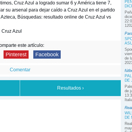
PEÑ
timos, Cruz Azul a logrado sumar 6 y América tiene 7,
DIC
ar su arsenal para dejar caído a Cruz Azul en el partido
Peña
n Azteca, Búsquedas: resultado online de Cruz Azul vs
dici
22:0
1202
 Cruz Azul
Par
SPO
ASU
mparte este artículo:
Spor
vier
Pinterest
Facebook
de l
2023
Comentar
fútb
PAL
DE 
Pale
Resultados ›
de j
13:3
Ital
Real
WIL
DE
Real
mayo