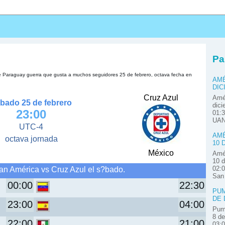
s
Pa
de Paraguay guerra que gusta a muchos seguidores 25 de febrero, octava fecha en
AMÉ
DIC
Cruz Azul
Amér
bado 25 de febrero
dici
23:00
01:3
UAN
UTC-4
AMÉ
octava jornada
10 
México
Amér
10 d
an América vs Cruz Azul el s?bado.
02:0
San
00:00
22:30
PUM
DE 
23:00
04:00
Pum
8 de
22:00
21:00
03: