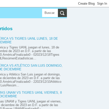
▼
▼
rtidos
▼
RICA VS TIGRES UANL LUNES, 18 DE
IEMBRE
ica y Tigres UANL juegan el lunes, 18 de
embre de 2023 en D.F. a partir de las
0.AméricaFinalizado0 - 02023/12/18Tigres
LResúmenEstadísticas...
RICA VS ATLÉTICO SAN LUIS DOMINGO,
DE DICIEMBRE
ica y Atlético San Luis juegan el domingo,
e diciembre de 2023 en D.F. a partir de las
0.AméricaFinalizado0 - 22023/12/10Atlético
 LuisResúm...
AS UNAM VS TIGRES UANL VIERNES, 8
DICIEMBRE
as UNAM y Tigres UANL juegan el viernes,
 diciembre de 2023 en D.F. a partir de las
00.Pumas UNAMFinalizado0 -