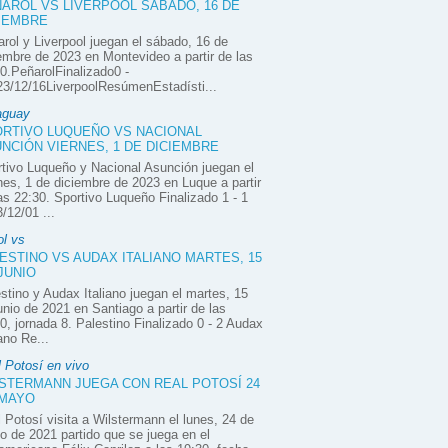
AROL VS LIVERPOOL SÁBADO, 16 DE
IEMBRE
rol y Liverpool juegan el sábado, 16 de
embre de 2023 en Montevideo a partir de las
0.PeñarolFinalizado0 -
3/12/16LiverpoolResúmenEstadísti...
aguay
RTIVO LUQUEÑO VS NACIONAL
NCIÓN VIERNES, 1 DE DICIEMBRE
tivo Luqueño y Nacional Asunción juegan el
nes, 1 de diciembre de 2023 en Luque a partir
as 22:30. Sportivo Luqueño Finalizado 1 - 1
/12/01 ...
ol vs
ESTINO VS AUDAX ITALIANO MARTES, 15
JUNIO
stino y Audax Italiano juegan el martes, 15
unio de 2021 en Santiago a partir de las
0, jornada 8. Palestino Finalizado 0 - 2 Audax
iano Re...
 Potosí en vivo
STERMANN JUEGA CON REAL POTOSÍ 24
 MAYO
 Potosí visita a Wilstermann el lunes, 24 de
 de 2021 partido que se juega en el