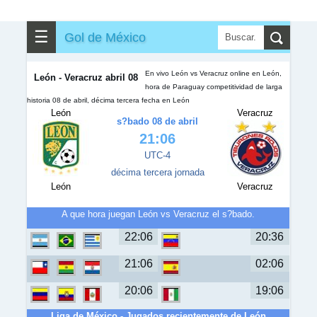
✎
▼
Otros
☰
Gol de México
En vivo León vs Veracruz online en León,
León - Veracruz abril 08
hora de Paraguay competitividad de larga
historia 08 de abril, décima tercera fecha en León
León
Veracruz
s?bado 08 de abril
21:06
UTC-4
décima tercera jornada
León
Veracruz
A que hora juegan León vs Veracruz el s?bado.
22:06
20:36
21:06
02:06
20:06
19:06
Liga de México - Jugados recientemente de León