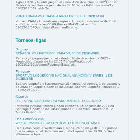
Tigres UANL y Puebla juegan el lunes, 4 de diciembre de 2023 en San
Nicolás de los Garza a partir de las 02:10.Tigres UANLFinalizado3 -
02023/12/04PueblaRe...
PUMAS UNAM VS GUADALAJARA LUNES, 4 DE DICIEMBRE
Pumas UNAM y Guadalajara juegan el lunes, 4 de diciembre de 2023
en D.F. a partir de las 00:00.Pumas UNAMFinalizado3 -
02023/12/04GuadalajaraResúmenEstadís...
Torneos, ligas
Uruguay
PEÑAROL VS LIVERPOOL SÁBADO, 16 DE DICIEMBRE
Peñarol y Liverpool juegan el sábado, 16 de diciembre de 2023 en
Montevideo a partir de las 22:00.PeñarolFinalizado0 -
12023/12/16LiverpoolResúmenEstadísti...
Paraguay
SPORTIVO LUQUEÑO VS NACIONAL ASUNCIÓN VIERNES, 1 DE
DICIEMBRE
Sportivo Luqueño y Nacional Asunción juegan el viernes, 1 de diciembre
de 2023 en Luque a partir de las 22:30. Sportivo Luqueño Finalizado 1
- 1 2023/12/01 ...
fútbol vs
PALESTINO VS AUDAX ITALIANO MARTES, 15 DE JUNIO
Palestino y Audax Italiano juegan el martes, 15 de junio de 2021 en
Santiago a partir de las 13:30, jornada 8. Palestino Finalizado 0 - 2
Audax Italiano Re...
Real Potosí en vivo
WILSTERMANN JUEGA CON REAL POTOSÍ 24 DE MAYO
Real Potosí visita a Wilstermann el lunes, 24 de mayo de 2021 partido
que se juega en el Sudamericano Félix Caprilez a las 19:30, fecha 9.
Wilstermann Aplaz...