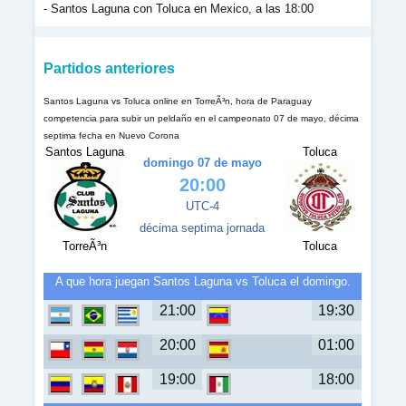
- Santos Laguna con Toluca en Mexico, a las 18:00
Partidos anteriores
Santos Laguna vs Toluca online en TorreÃ³n, hora de Paraguay
competencia para subir un peldaño en el campeonato 07 de mayo, décima
septima fecha en Nuevo Corona
Santos Laguna
Toluca
domingo 07 de mayo
20:00
UTC-4
décima septima jornada
TorreÃ³n
Toluca
A que hora juegan Santos Laguna vs Toluca el domingo.
21:00
19:30
20:00
01:00
19:00
18:00