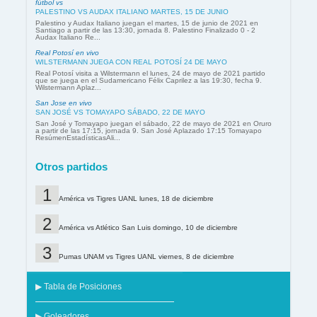
fútbol vs
PALESTINO VS AUDAX ITALIANO MARTES, 15 DE JUNIO
Palestino y Audax Italiano juegan el martes, 15 de junio de 2021 en
Santiago a partir de las 13:30, jornada 8. Palestino Finalizado 0 - 2
Audax Italiano Re...
Real Potosí en vivo
WILSTERMANN JUEGA CON REAL POTOSÍ 24 DE MAYO
Real Potosí visita a Wilstermann el lunes, 24 de mayo de 2021 partido
que se juega en el Sudamericano Félix Caprilez a las 19:30, fecha 9.
Wilstermann Aplaz...
San Jose en vivo
SAN JOSÉ VS TOMAYAPO SÁBADO, 22 DE MAYO
San José y Tomayapo juegan el sábado, 22 de mayo de 2021 en Oruro
a partir de las 17:15, jornada 9. San José Aplazado 17:15 Tomayapo
ResúmenEstadísticasAli...
Otros partidos
América vs Tigres UANL lunes, 18 de diciembre
América vs Atlético San Luis domingo, 10 de diciembre
Pumas UNAM vs Tigres UANL viernes, 8 de diciembre
▶ Tabla de Posiciones
▶ Goleadores