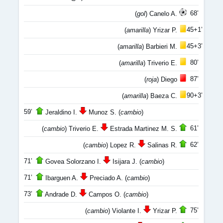
68’
(
gol
) Canelo A.
45+1’
(
amarilla
) Yrizar P.
45+3’
(
amarilla
) Barbieri M.
80’
(
amarilla
) Triverio E.
87’
(
roja
) Diego
90+3’
(
amarilla
) Baeza C.
59’
Jeraldino I.
Munoz S. (
cambio
)
61’
(
cambio
) Triverio E.
Estrada Martinez M. S.
62’
(
cambio
) Lopez R.
Salinas R.
71’
Govea Solorzano I.
Isijara J. (
cambio
)
71’
Ibarguen A.
Preciado A. (
cambio
)
73’
Andrade D.
Campos O. (
cambio
)
75’
(
cambio
) Violante I.
Yrizar P.