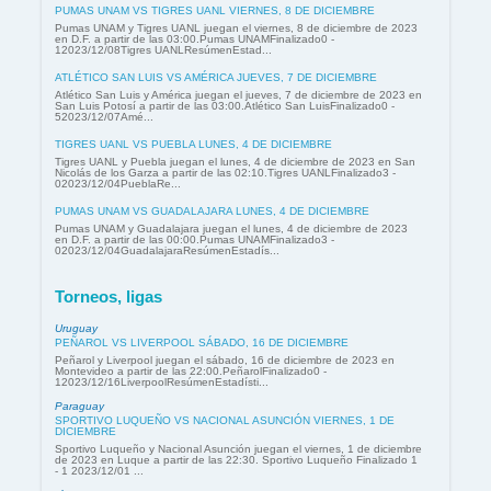
PUMAS UNAM VS TIGRES UANL VIERNES, 8 DE DICIEMBRE
Pumas UNAM y Tigres UANL juegan el viernes, 8 de diciembre de 2023
en D.F. a partir de las 03:00.Pumas UNAMFinalizado0 -
12023/12/08Tigres UANLResúmenEstad...
ATLÉTICO SAN LUIS VS AMÉRICA JUEVES, 7 DE DICIEMBRE
Atlético San Luis y América juegan el jueves, 7 de diciembre de 2023 en
San Luis Potosí a partir de las 03:00.Atlético San LuisFinalizado0 -
52023/12/07Amé...
TIGRES UANL VS PUEBLA LUNES, 4 DE DICIEMBRE
Tigres UANL y Puebla juegan el lunes, 4 de diciembre de 2023 en San
Nicolás de los Garza a partir de las 02:10.Tigres UANLFinalizado3 -
02023/12/04PueblaRe...
PUMAS UNAM VS GUADALAJARA LUNES, 4 DE DICIEMBRE
Pumas UNAM y Guadalajara juegan el lunes, 4 de diciembre de 2023
en D.F. a partir de las 00:00.Pumas UNAMFinalizado3 -
02023/12/04GuadalajaraResúmenEstadís...
Torneos, ligas
Uruguay
PEÑAROL VS LIVERPOOL SÁBADO, 16 DE DICIEMBRE
Peñarol y Liverpool juegan el sábado, 16 de diciembre de 2023 en
Montevideo a partir de las 22:00.PeñarolFinalizado0 -
12023/12/16LiverpoolResúmenEstadísti...
Paraguay
SPORTIVO LUQUEÑO VS NACIONAL ASUNCIÓN VIERNES, 1 DE
DICIEMBRE
Sportivo Luqueño y Nacional Asunción juegan el viernes, 1 de diciembre
de 2023 en Luque a partir de las 22:30. Sportivo Luqueño Finalizado 1
- 1 2023/12/01 ...