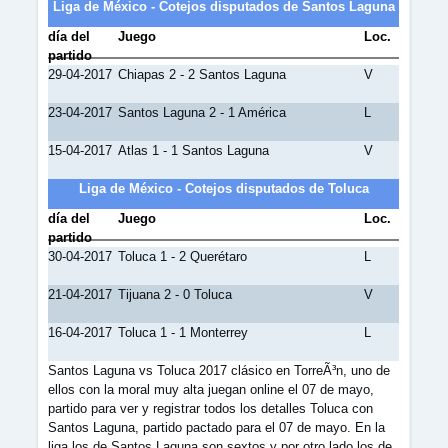
Liga de México - Cotejos disputados de Santos Laguna
día del
Juego
Loc.
partido
29-04-2017
Chiapas 2 - 2 Santos Laguna
V
23-04-2017
Santos Laguna 2 - 1 América
L
15-04-2017
Atlas 1 - 1 Santos Laguna
V
Liga de México - Cotejos disputados de Toluca
día del
Juego
Loc.
partido
30-04-2017
Toluca 1 - 2 Querétaro
L
21-04-2017
Tijuana 2 - 0 Toluca
V
16-04-2017
Toluca 1 - 1 Monterrey
L
Santos Laguna vs Toluca 2017 clásico en TorreÃ³n, uno de
ellos con la moral muy alta juegan online el 07 de mayo,
partido para ver y registrar todos los detalles Toluca con
Santos Laguna, partido pactado para el 07 de mayo. En la
liga los de Santos Laguna son sextos y por otro lado los de