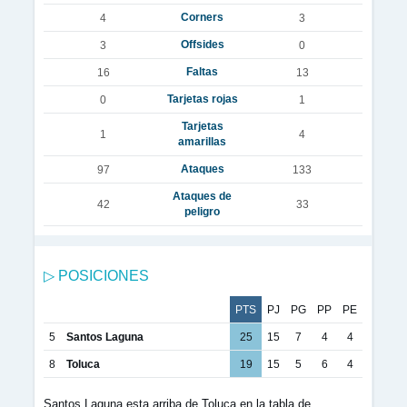
Corners
4
3
Offsides
3
0
Faltas
16
13
Tarjetas rojas
0
1
Tarjetas
1
4
amarillas
Ataques
97
133
Ataques de
42
33
peligro
▷ POSICIONES
PTS
PJ
PG
PP
PE
5
Santos Laguna
25
15
7
4
4
8
Toluca
19
15
5
6
4
Santos Laguna esta arriba de Toluca en la tabla de