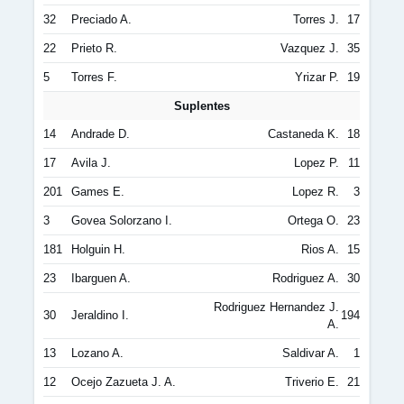
32
Preciado A.
Torres J.
17
22
Prieto R.
Vazquez J.
35
5
Torres F.
Yrizar P.
19
Suplentes
14
Andrade D.
Castaneda K.
18
17
Avila J.
Lopez P.
11
201
Games E.
Lopez R.
3
3
Govea Solorzano I.
Ortega O.
23
181
Holguin H.
Rios A.
15
23
Ibarguen A.
Rodriguez A.
30
Rodriguez Hernandez J.
30
Jeraldino I.
194
A.
13
Lozano A.
Saldivar A.
1
12
Ocejo Zazueta J. A.
Triverio E.
21