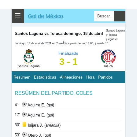
☰
Gol de México
Santos Laguna
Santos Laguna vs Toluca domingo, 18 de abril
y Toluca
juegan el
domingo, 18 de abril de 2021 en TorreÃ³n a partir de las 18:00, jornada 15.
Finalizado
3 - 1
Santos Laguna
Toluca
Resúmen
Estadísticas
Alineaciones
Hora
Partidos
RESÚMEN DEL PARTIDO, GOLES
4’
Aguirre E. (
gol
)
17’
Aguirre E. (
gol
)
30’
Isijara J. (
amarilla
)
53’
Otero J. (
gol
)