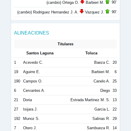
90’
(
cambio
) Ortega O.
Barbieri M.
90’
(
cambio
) Rodriguez Hernandez J. A.
Vazquez J.
ALINEACIONES
Titulares
Santos Laguna
Toluca
1
Acevedo C.
Baeza C.
20
19
Aguirre E.
Barbieri M.
6
190
Campos O.
Canelo A.
25
6
Cervantes A.
Diego
33
21
Doria
Estrada Martinez M. S.
13
27
Isijara J.
Garcia L.
22
192
Munoz S.
Salinas R.
29
7
Otero J.
Sambueza R.
14