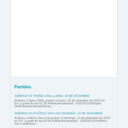
Partidos
AMÉRICA VS TIGRES UANL LUNES, 18 DE DICIEMBRE
América y Tigres UANL juegan el lunes, 18 de diciembre de 2023 en
D.F. a partir de las 01:30.AméricaFinalizado0 - 02023/12/18Tigres
UANLResúmenEstadísticas...
AMÉRICA VS ATLÉTICO SAN LUIS DOMINGO, 10 DE DICIEMBRE
América y Atlético San Luis juegan el domingo, 10 de diciembre de 2023
en D.F. a partir de las 02:00.AméricaFinalizado0 - 22023/12/10Atlético
San LuisResúm...