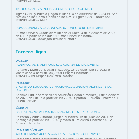
52023/12/07Amé...
TIGRES UANL VS PUEBLA LUNES, 4 DE DICIEMBRE
Tigres UANL y Puebla juegan el lunes, 4 de diciembre de 2023 en San
Nicolás de los Garza a partir de las 02:10.Tigres UANLFinalizado3 -
02023/12/04PueblaRe...
PUMAS UNAM VS GUADALAJARA LUNES, 4 DE DICIEMBRE
Pumas UNAM y Guadalajara juegan el lunes, 4 de diciembre de 2023
en D.F. a partir de las 00:00.Pumas UNAMFinalizado3 -
02023/12/04GuadalajaraResúmenEstadís...
Torneos, ligas
Uruguay
PEÑAROL VS LIVERPOOL SÁBADO, 16 DE DICIEMBRE
Peñarol y Liverpool juegan el sábado, 16 de diciembre de 2023 en
Montevideo a partir de las 22:00.PeñarolFinalizado0 -
12023/12/16LiverpoolResúmenEstadísti...
Paraguay
SPORTIVO LUQUEÑO VS NACIONAL ASUNCIÓN VIERNES, 1 DE
DICIEMBRE
Sportivo Luqueño y Nacional Asunción juegan el viernes, 1 de diciembre
de 2023 en Luque a partir de las 22:30. Sportivo Luqueño Finalizado 1
- 1 2023/12/01 ...
fútbol vs
PALESTINO VS AUDAX ITALIANO MARTES, 15 DE JUNIO
Palestino y Audax Italiano juegan el martes, 15 de junio de 2021 en
Santiago a partir de las 13:30, jornada 8. Palestino Finalizado 0 - 2
Audax Italiano Re...
Real Potosí en vivo
WILSTERMANN JUEGA CON REAL POTOSÍ 24 DE MAYO
Real Potosí visita a Wilstermann el lunes, 24 de mayo de 2021 partido