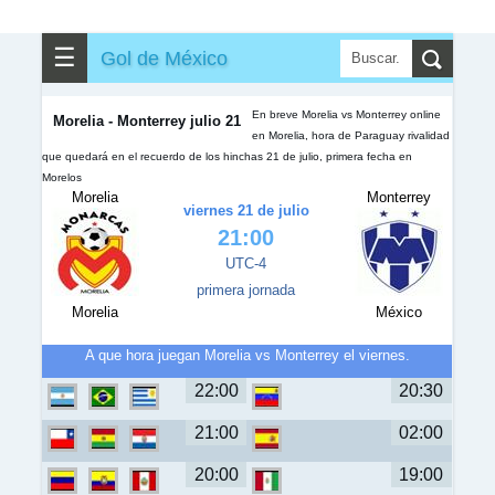
✎
▼
Otros
☰
Gol de México
En breve Morelia vs Monterrey online
Morelia - Monterrey julio 21
en Morelia, hora de Paraguay rivalidad
que quedará en el recuerdo de los hinchas 21 de julio, primera fecha en
Morelos
Morelia
Monterrey
viernes 21 de julio
21:00
UTC-4
primera jornada
Morelia
México
A que hora juegan Morelia vs Monterrey el viernes.
22:00
20:30
21:00
02:00
20:00
19:00