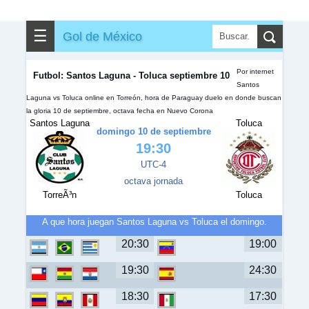
✎
▼
Otros
☰
Gol de México
Por internet
Futbol: Santos Laguna - Toluca septiembre 10
Santos
Laguna vs Toluca online en Torreón, hora de Paraguay duelo en donde buscan
la gloria 10 de septiembre, octava fecha en Nuevo Corona
Santos Laguna
Toluca
domingo 10 de septiembre
19:30
UTC-4
octava jornada
TorreÃ³n
Toluca
A que hora juegan Santos Laguna vs Toluca el domingo.
20:30
19:00
19:30
24:30
18:30
17:30