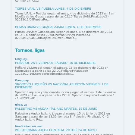
52023/12/07Amé...
TIGRES UANL VS PUEBLA LUNES, 4 DE DICIEMBRE
Tigres UANL y Puebla juegan el lunes, 4 de diciembre de 2023 en San
Nicolás de los Garza a partir de las 02:10.Tigres UANLFinalizado3 -
02023/12/04PueblaRe...
PUMAS UNAM VS GUADALAJARA LUNES, 4 DE DICIEMBRE
Pumas UNAM y Guadalajara juegan el lunes, 4 de diciembre de 2023
en D.F. a partir de las 00:00.Pumas UNAMFinalizado3 -
02023/12/04GuadalajaraResúmenEstadís...
Torneos, ligas
Uruguay
PEÑAROL VS LIVERPOOL SÁBADO, 16 DE DICIEMBRE
Peñarol y Liverpool juegan el sábado, 16 de diciembre de 2023 en
Montevideo a partir de las 22:00.PeñarolFinalizado0 -
12023/12/16LiverpoolResúmenEstadísti...
Paraguay
SPORTIVO LUQUEÑO VS NACIONAL ASUNCIÓN VIERNES, 1 DE
DICIEMBRE
Sportivo Luqueño y Nacional Asunción juegan el viernes, 1 de diciembre
de 2023 en Luque a partir de las 22:30. Sportivo Luqueño Finalizado 1
- 1 2023/12/01 ...
fútbol vs
PALESTINO VS AUDAX ITALIANO MARTES, 15 DE JUNIO
Palestino y Audax Italiano juegan el martes, 15 de junio de 2021 en
Santiago a partir de las 13:30, jornada 8. Palestino Finalizado 0 - 2
Audax Italiano Re...
Real Potosí en vivo
WILSTERMANN JUEGA CON REAL POTOSÍ 24 DE MAYO
Real Potosí visita a Wilstermann el lunes, 24 de mayo de 2021 partido