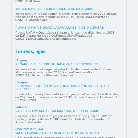
52023/12/07Amé...
TIGRES UANL VS PUEBLA LUNES, 4 DE DICIEMBRE
Tigres UANL y Puebla juegan el lunes, 4 de diciembre de 2023 en San
Nicolás de los Garza a partir de las 02:10.Tigres UANLFinalizado3 -
02023/12/04PueblaRe...
PUMAS UNAM VS GUADALAJARA LUNES, 4 DE DICIEMBRE
Pumas UNAM y Guadalajara juegan el lunes, 4 de diciembre de 2023
en D.F. a partir de las 00:00.Pumas UNAMFinalizado3 -
02023/12/04GuadalajaraResúmenEstadís...
Torneos, ligas
Uruguay
PEÑAROL VS LIVERPOOL SÁBADO, 16 DE DICIEMBRE
Peñarol y Liverpool juegan el sábado, 16 de diciembre de 2023 en
Montevideo a partir de las 22:00.PeñarolFinalizado0 -
12023/12/16LiverpoolResúmenEstadísti...
Paraguay
SPORTIVO LUQUEÑO VS NACIONAL ASUNCIÓN VIERNES, 1 DE
DICIEMBRE
Sportivo Luqueño y Nacional Asunción juegan el viernes, 1 de diciembre
de 2023 en Luque a partir de las 22:30. Sportivo Luqueño Finalizado 1
- 1 2023/12/01 ...
fútbol vs
PALESTINO VS AUDAX ITALIANO MARTES, 15 DE JUNIO
Palestino y Audax Italiano juegan el martes, 15 de junio de 2021 en
Santiago a partir de las 13:30, jornada 8. Palestino Finalizado 0 - 2
Audax Italiano Re...
Real Potosí en vivo
WILSTERMANN JUEGA CON REAL POTOSÍ 24 DE MAYO
Real Potosí visita a Wilstermann el lunes, 24 de mayo de 2021 partido