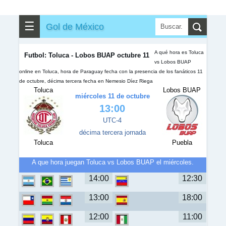
✎
▼
Otros
☰
Gol de México
A qué hora es Toluca
Futbol: Toluca - Lobos BUAP octubre 11
vs Lobos BUAP
online en Toluca, hora de Paraguay fecha con la presencia de los fanáticos 11
de octubre, décima tercera fecha en Nemesio Díez Riega
Toluca
Lobos BUAP
miércoles 11 de octubre
13:00
UTC-4
décima tercera jornada
Toluca
Puebla
A que hora juegan Toluca vs Lobos BUAP el miércoles.
14:00
12:30
13:00
18:00
12:00
11:00